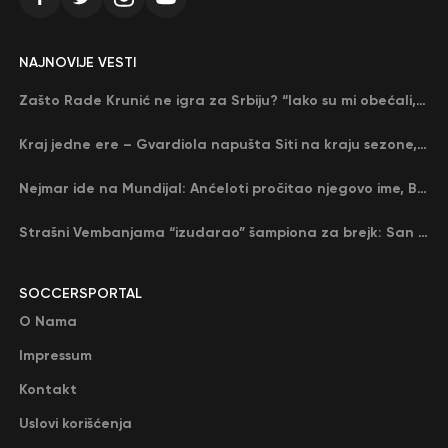
NAJNOVIJE VESTI
Zašto Rade Krunić ne igra za Srbiju? “Iako su mi obećali, niko me nije zvao…”
Kraj jedne ere – Gvardiola napušta Siti na kraju sezone, menja ga njegov nekadašnji rival
Nejmar ide na Mundijal: Anćeloti pročitao njegovo ime, Brazil u delirijumu (VIDEO)
Strašni Vembanjama “izudarao” šampiona za brejk: San Antonio poveo protiv Oklahome
SOCCERSPORTAL
O Nama
Impressum
Kontakt
Uslovi korišćenja