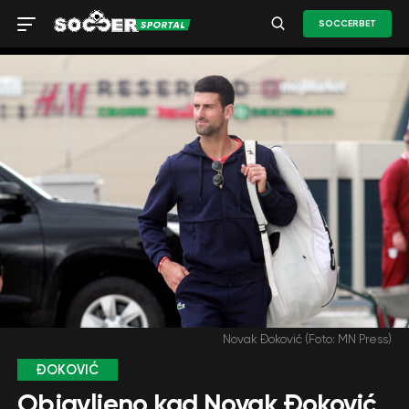
SOCCERBET
Novak Đoković (Foto: MN Press)
ĐOKOVIĆ
Objavljeno kad Novak Đoković