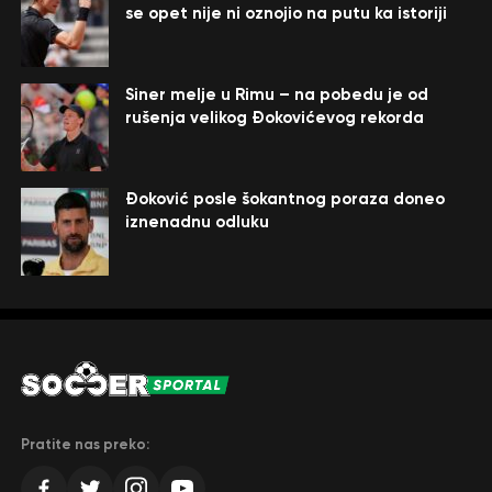
se opet nije ni oznojio na putu ka istoriji
Siner melje u Rimu – na pobedu je od
rušenja velikog Đokovićevog rekorda
Đoković posle šokantnog poraza doneo
iznenadnu odluku
Pratite nas preko: