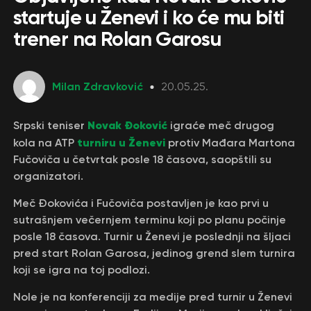
startuje u Ženevi i ko će mu biti
trener na Rolan Garosu
Milan Zdravković
20.05.25.
Novak Đoković
Srpski teniser
igraće meč drugog
turniru u Ženevi
kola na ATP
protiv Mađara Martona
Fučoviča u četvrtak posle 18 časova, saopštili su
organizatori.
Meč Đokovića i Fučoviča postavljen je kao prvi u
sutrašnjem večernjem terminu koji po planu počinje
posle 18 časova. Turnir u Ženevi je poslednji na šljaci
pred start Rolan Garosa, jedinog grend slem turnira
koji se igra na toj podlozi.
Nole je na konferenciji za medije pred turnir u Ženevi