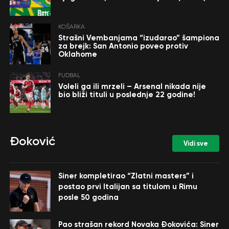
KOŠARKA
Strašni Vembanjama “izudarao” šampiona
za brejk: San Antonio poveo protiv
Oklahome
FUDBAL
Voleli ga ili mrzeli – Arsenal nikada nije
bio bliži tituli u poslednje 22 godine!
Đoković
Vidi sve
Siner kompletirao “Zlatni masters” i
postao prvi Italijan sa titulom u Rimu
posle 50 godina
Pao strašan rekord Novaka Đokovića: Siner