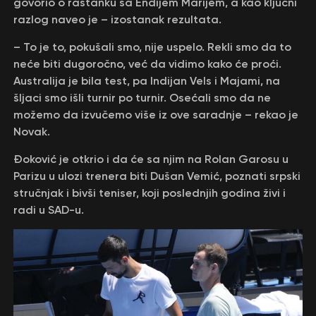
govorio o rastanku sa Endijem Marijem, a kao ključni
razlog naveo je – izostanak rezultata.
– To je to, pokušali smo, nije uspelo. Rekli smo da to
neće biti dugoročno, već da vidimo kako će proći.
Australija je bila test, pa Indijan Vels i Majami, na
šljaci smo išli turnir po turnir. Osećali smo da ne
možemo da izvučemo više iz ove saradnje – rekao je
Novak.
Đoković je otkrio i da će sa njim na Rolan Garosu u
Parizu u ulozi trenera biti Dušan Vemić, poznati srpski
stručnjak i bivši teniser, koji poslednjih godina živi i
radi u SAD-u.