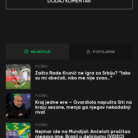
DODAJ KOMENTAR
NAJNOVIJE
POPULARNE
FUDBAL
Zašto Rade Krunić ne igra za Srbiju? “Iako
su mi obećali, niko me nije zvao…”
FUDBAL
Kraj jedne ere – Gvardiola napušta Siti na
kraju sezone, menja ga njegov nekadašnji
rival
FUDBAL
Nejmar ide na Mundijal: Anćeloti pročitao
njegovo ime, Brazil u delirijumu (VIDEO)