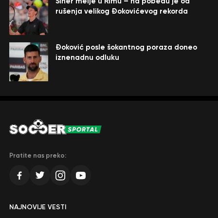
Siner melje u Rimu – na pobedu je od
rušenja velikog Đokovićevog rekorda
Đoković posle šokantnog poraza doneo
iznenadnu odluku
Pratite nas preko:
NAJNOVIJE VESTI