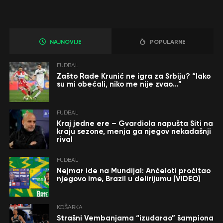
NAJNOVIJE
POPULARNE
FUDBAL
Zašto Rade Krunić ne igra za Srbiju? “Iako
su mi obećali, niko me nije zvao…”
FUDBAL
Kraj jedne ere – Gvardiola napušta Siti na
kraju sezone, menja ga njegov nekadašnji
rival
FUDBAL
Nejmar ide na Mundijal: Anćeloti pročitao
njegovo ime, Brazil u delirijumu (VIDEO)
KOŠARKA
Strašni Vembanjama “izudarao” šampiona