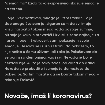
“demonima” kada tako ekspresivno iskazuje emocije
na terenu.
– Nije uvek pozitivno, mnogo je i “treš toka“. To je
deo onoga što sam ja, siguran sam da svi imaju
krizu, naročito tokom meča kada postoje sumnje,
pitanje je kako ih prevazići i izvući iz sebe najbolje za
naredni poen. Ekstrovert sam, pokazujem svoje
emocije. Dešava se i ružnu stranu da pokažem, to
nije nešto u čemu uživam, ali tako je. Pokušavam da
se borim sa demonima, kao i svi. Nekada je bolje,
nekada nije. Ali to je tako, zavisi od dana do dana.
Nekada se probudite i sumnjate da možete da
pobedite. Sa tim morate da se borite tokom meča –
rekao je Đoković.
Novače, imaš li koronavirus?