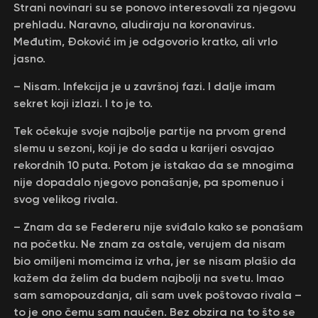
Strani novinari su se ponovo interesovali za njegovu
prehladu. Naravno, aludiraju na koronavirus.
Međutim, Đoković im je odgovorio kratko, ali vrlo
jasno.
– Nisam. Infekcija je u završnoj fazi. I dalje imam
sekret koji izlazi. I to je to.
Tek očekuje svoje najbolje partije na prvom grend
slemu u sezoni, koji je do sada u karijeri osvajao
rekordnih 10 puta. Potom je istakao da se mnogima
nije dopadalo njegovo ponašanje, pa spomenuo i
svog velikog rivala.
– Znam da se Federeru nije sviđalo kako se ponašam
na početku. Ne znam za ostale, verujem da nisam
bio omiljeni momcima iz vrha, jer se nisam plašio da
kažem da želim da budem najbolji na svetu. Imao
sam samopouzdanja, ali sam uvek poštovao rivala –
to je ono čemu sam naučen. Bez obzira na to što se