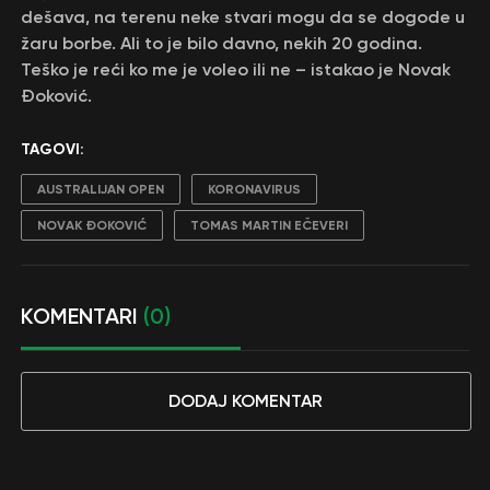
dešava, na terenu neke stvari mogu da se dogode u
žaru borbe. Ali to je bilo davno, nekih 20 godina.
Teško je reći ko me je voleo ili ne – istakao je Novak
Đoković.
TAGOVI:
AUSTRALIJAN OPEN
KORONAVIRUS
NOVAK ĐOKOVIĆ
TOMAS MARTIN EČEVERI
KOMENTARI
(0)
DODAJ KOMENTAR