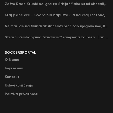
Zašto Rade Krunić ne igra za Srbiju? “Iako su mi obećali, niko me nije zvao…”
Kraj jedne ere – Gvardiola napušta Siti na kraju sezone, menja ga njegov nekadašnji rival
Nejmar ide na Mundijal: Anćeloti pročitao njegovo ime, Brazil u delirijumu (VIDEO)
Strašni Vembanjama “izudarao” šampiona za brejk: San Antonio poveo protiv Oklahome
SOCCERSPORTAL
O Nama
Impressum
Kontakt
Uslovi korišćenja
Politika privatnosti