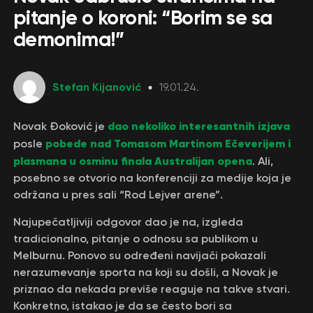
pitanje o koroni: “Borim se sa
demonima!”
Stefan Kijanović
19.01.24.
dao nekoliko interesantnih izjava
Novak Đoković je
pobede nad Tomasom Martinom Ečeverijem i
posle
plasmana u osminu finala Australijan opena
. Ali,
posebno se otvorio na konferenciji za medije koja je
održana u pres sali “Rod Lejver arene”.
Najupečatljiviji odgovor dao je na, izgleda
tradicionalno, pitanje o odnosu sa publikom u
Melburnu. Ponovo su određeni navijači pokazali
nerazumevanje sporta na koji su došli, a Novak je
priznao da nekada previše reaguje na takve stvari.
Konkretno, istakao je da se često bori sa