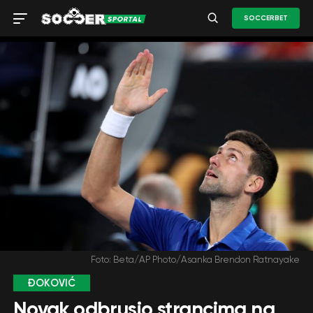
SOCCERBET
Foto: Beta/AP Photo/Asanka Brendon Ratnayake
ĐOKOVIĆ
Novak odbrusio strancima na