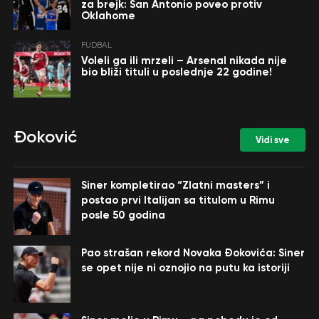
za brejk: San Antonio poveo protiv
Oklahome
FUDBAL
Voleli ga ili mrzeli – Arsenal nikada nije
bio bliži tituli u poslednje 22 godine!
Đoković
Vidi sve
Siner kompletirao “Zlatni masters” i
postao prvi Italijan sa titulom u Rimu
posle 50 godina
Pao strašan rekord Novaka Đokovića: Siner
se opet nije ni oznojio na putu ka istoriji