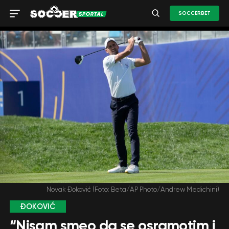
SOCCERBET
Novak Đoković (Foto: Beta/AP Photo/Andrew Medichini)
ĐOKOVIĆ
“Nisam smeo da se osramotim i