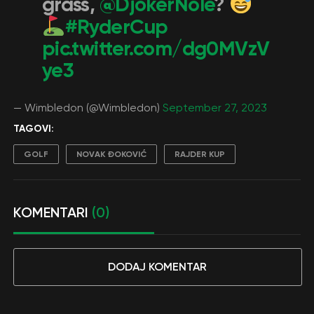
grass,
@DjokerNole
?
#RyderCup
pic.twitter.com/dg0MVzV
ye3
— Wimbledon (@Wimbledon)
September 27, 2023
TAGOVI:
GOLF
NOVAK ĐOKOVIĆ
RAJDER KUP
KOMENTARI
(0)
DODAJ KOMENTAR