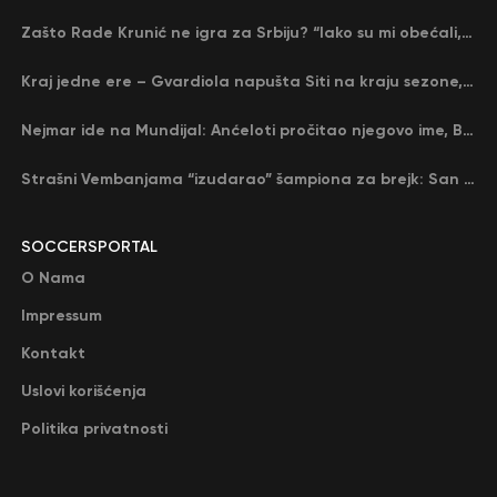
Zašto Rade Krunić ne igra za Srbiju? “Iako su mi obećali, niko me nije zvao…”
Kraj jedne ere – Gvardiola napušta Siti na kraju sezone, menja ga njegov nekadašnji rival
Nejmar ide na Mundijal: Anćeloti pročitao njegovo ime, Brazil u delirijumu (VIDEO)
Strašni Vembanjama “izudarao” šampiona za brejk: San Antonio poveo protiv Oklahome
SOCCERSPORTAL
O Nama
Impressum
Kontakt
Uslovi korišćenja
Politika privatnosti