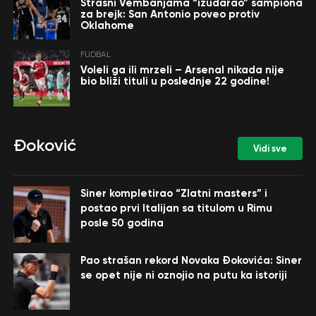
Strašni Vembanjama “izudarao” šampiona
za brejk: San Antonio poveo protiv
Oklahome
FUDBAL
Voleli ga ili mrzeli – Arsenal nikada nije
bio bliži tituli u poslednje 22 godine!
Đoković
Vidi sve
Siner kompletirao “Zlatni masters” i
postao prvi Italijan sa titulom u Rimu
posle 50 godina
Pao strašan rekord Novaka Đokovića: Siner
se opet nije ni oznojio na putu ka istoriji