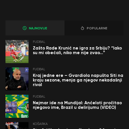
NAJNOVIJE
POPULARNE
FUDBAL
Zašto Rade Krunić ne igra za Srbiju? “Iako
su mi obećali, niko me nije zvao…”
FUDBAL
Kraj jedne ere – Gvardiola napušta Siti na
kraju sezone, menja ga njegov nekadašnji
rival
FUDBAL
Nejmar ide na Mundijal: Anćeloti pročitao
njegovo ime, Brazil u delirijumu (VIDEO)
KOŠARKA