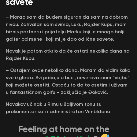
savete
– Morao sam da budem siguran da sam na dobrom
nivou. Zahvalan sam svima, Luku, Rajder Kupu, mom
biznis partneru i prijatelju Marku koji je mnogo bolji
golfer od mene i koji mi je dao odlične savete.
Novak je potom otkrio da će ostati nekoliko dana na
Rajder Kupu.
– Ostajem ovde nekoliko dana. Moram da vidim kako
sve izgleda. Svi pričaju o buci, neverovatnom “vajbu”
koji možete osetiti. Ostaću to da to osetim i uživam
u fantastičnom golfu – zaključio je Đoković.
Novakov učinak u Rimu u šaljivom tonu su
prokomentarisali i administratori Vimbldona.
Feeling at home on the