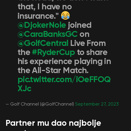
that, I have no
insurance."
@DjokerNole
joined
@CaraBanksGC
on
@GolfCentral
Live From
the
#RyderCup
to share
his experience playing in
the All-Star Match.
pic.twitter.com/iOeFFOQ
XJc
— Golf Channel (@GolfChannel)
September 27, 2023
Partner mu dao najbolje