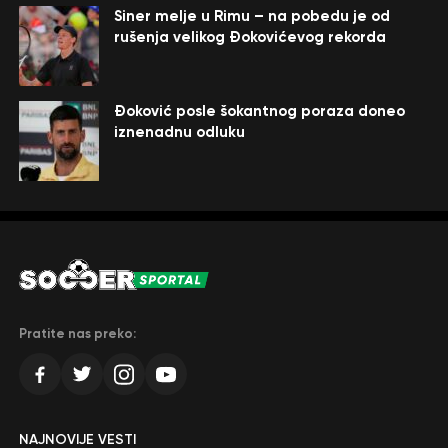
Siner melje u Rimu – na pobedu je od
rušenja velikog Đokovićevog rekorda
Đoković posle šokantnog poraza doneo
iznenadnu odluku
Pratite nas preko:
NAJNOVIJE VESTI