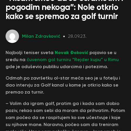
pogodim nekoga”: Nole otkrio
kako se spremao za golf turnir
Milan Zdravković
28.09.23.
Novak Đoković
Najbolji teniser sveta
pojavio se u
sredu na
čuvenom gol turniru “Rejder kupu” u Rimu
gde je oduševio publiku udarcima i potezima.
Odmah po završetku ol-star meča seo je u fotelju i
dao intervju za Golf kanal u kome je otkrio kako se
premao za turnir.
– Volim da igram golf, pratim ga i kada sam dobio
poziv, rekao sam sebi da moram da prihvatim. Potom
sam počeo da se raspitujem ko sve učestvuje i koje
su njihove mane. Naravno, počeo sam da treniram