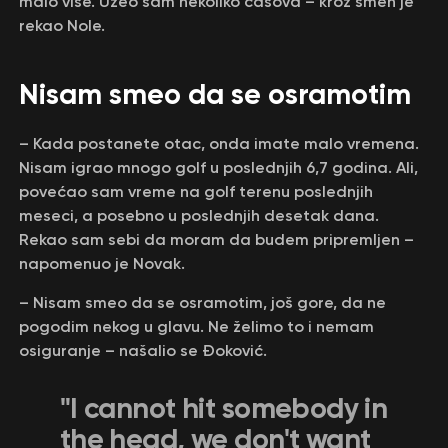
malo više. Uzeo sam nekoliko časova – kroz smeh je
rekao Nole.
Nisam smeo da se osramotim
– Kada postanete otac, onda imate malo vremena.
Nisam igrao mnogo golf u poslednjih 6,7 godina. Ali,
povećao sam vreme na golf terenu poslednjih
meseci, a posebno u poslednjih desetak dana.
Rekao sam sebi da moram da budem pripremljen –
napomenuo je Novak.
– Nisam smeo da se osramotim, još gore, da ne
pogodim nekog u glavu. Ne želimo to i nemam
osiguranje – našalio se Đoković.
"I cannot hit somebody in
the head, we don't want