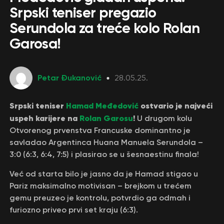
Srpski teniser pregazio
Serundola za treće kolo Rolan
Garosa!
Petar Đukanović
28.05.25.
Srpski teniser
Hamad Međedović
ostvario je najveći
uspeh karijere na
Rolan Garosu
!
U drugom kolu
Otvorenog prvenstva Francuske dominantno je
savladao Argentinca Huana Manuela Serundola –
3:0 (6:3, 6:4, 7:5) i plasirao se u šesnaestinu finala!
Već od starta bilo je jasno da je Hamad stigao u
Pariz maksimalno motivisan – brejkom u trećem
gemu preuzeo je kontrolu, potvrdio ga odmah i
furiozno priveo prvi set kraju (6:3).