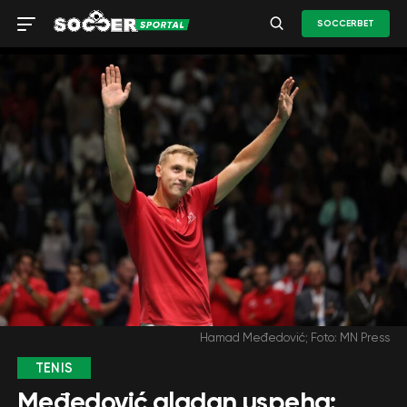
SOCCERBET
Hamad Međedović; Foto: MN Press
TENIS
Međedović gladan uspeha: