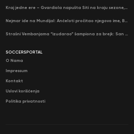
Kraj jedne ere – Gvardiola napušta Siti na kraju sezone, menja ga njegov nekadašnji rival
Nejmar ide na Mundijal: Anćeloti pročitao njegovo ime, Brazil u delirijumu (VIDEO)
Strašni Vembanjama “izudarao” šampiona za brejk: San Antonio poveo protiv Oklahome
SOCCERSPORTAL
O Nama
Impressum
Kontakt
Uslovi korišćenja
Politika privatnosti