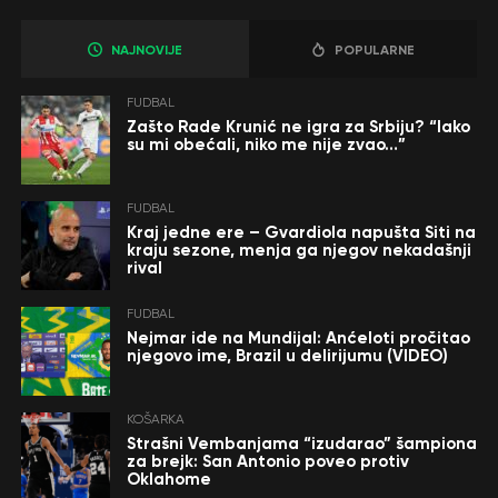
NAJNOVIJE
POPULARNE
FUDBAL
Zašto Rade Krunić ne igra za Srbiju? “Iako
su mi obećali, niko me nije zvao…”
FUDBAL
Kraj jedne ere – Gvardiola napušta Siti na
kraju sezone, menja ga njegov nekadašnji
rival
FUDBAL
Nejmar ide na Mundijal: Anćeloti pročitao
njegovo ime, Brazil u delirijumu (VIDEO)
KOŠARKA
Strašni Vembanjama “izudarao” šampiona
za brejk: San Antonio poveo protiv
Oklahome