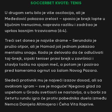
SOCCERBET KVOTE: TENIS
U drugom setu bilo je više oscilacija, ali je
Međedović pokazao zrelost – spasio je brejk lopte u
ključnim trenucima, napravio razliku i zadržao je
uprkos kasnijim trzavicama (6:4).
Treći set doneo je najviše drame – Serundolo je
pružio otpor, ali je Hamad još jednom pokazao
mentalnu snagu. Kada je delovalo da će odlučivati
taj-brejk, srpski teniser pravi brejk u završnici i
stavlja tačku na sjajan meč, a potom je i pozirao
pred kamerama ogrnut sa šalom Novog Pazara.
Sledeći protivnik mu je najveći izazov dosad, ali sa
ovakvom igrom – sve je moguće! Njegova glad za
uspehom u Gradu svetlosti se nastavlja, a u borbi za
četvrtu rundu igra će protiv pobednika duela između
Nemca Danijela Altmajera i Čeha Vita Koprive.