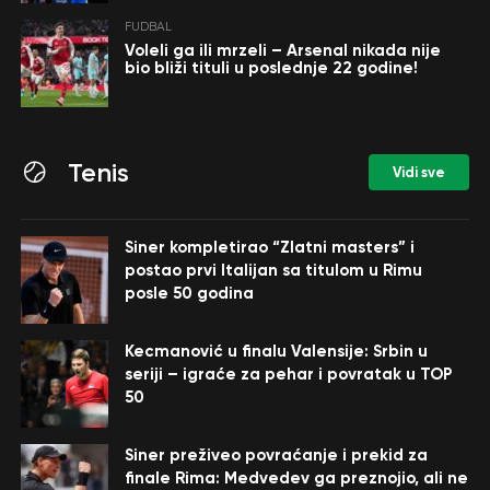
FUDBAL
Voleli ga ili mrzeli – Arsenal nikada nije
bio bliži tituli u poslednje 22 godine!
Tenis
Vidi sve
Siner kompletirao “Zlatni masters” i
postao prvi Italijan sa titulom u Rimu
posle 50 godina
Kecmanović u finalu Valensije: Srbin u
seriji – igraće za pehar i povratak u TOP
50
Siner preživeo povraćanje i prekid za
finale Rima: Medvedev ga preznojio, ali ne