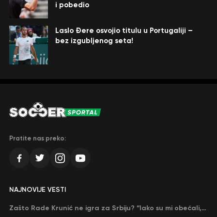
i pobedio
Laslo Đere osvojio titulu u Portugaliji –
bez izgubljenog seta!
Pratite nas preko:
NAJNOVIJE VESTI
Zašto Rade Krunić ne igra za Srbiju? “Iako su mi obećali, niko me nije zvao…”