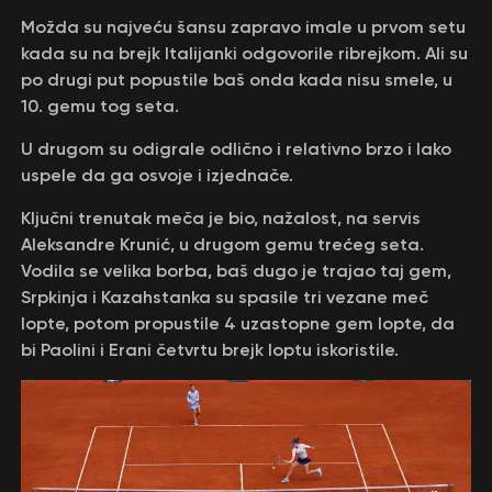
Možda su najveću šansu zapravo imale u prvom setu
kada su na brejk Italijanki odgovorile ribrejkom. Ali su
po drugi put popustile baš onda kada nisu smele, u
10. gemu tog seta.
U drugom su odigrale odlično i relativno brzo i lako
uspele da ga osvoje i izjednače.
Ključni trenutak meča je bio, nažalost, na servis
Aleksandre Krunić, u drugom gemu trećeg seta.
Vodila se velika borba, baš dugo je trajao taj gem,
Srpkinja i Kazahstanka su spasile tri vezane meč
lopte, potom propustile 4 uzastopne gem lopte, da
bi Paolini i Erani četvrtu brejk loptu iskoristile.