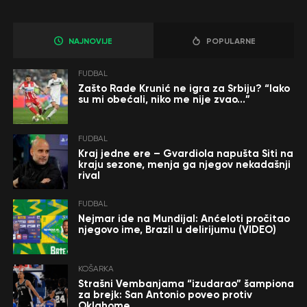
NAJNOVIJE
POPULARNE
FUDBAL
Zašto Rade Krunić ne igra za Srbiju? “Iako
su mi obećali, niko me nije zvao…”
FUDBAL
Kraj jedne ere – Gvardiola napušta Siti na
kraju sezone, menja ga njegov nekadašnji
rival
FUDBAL
Nejmar ide na Mundijal: Anćeloti pročitao
njegovo ime, Brazil u delirijumu (VIDEO)
KOŠARKA
Strašni Vembanjama “izudarao” šampiona
za brejk: San Antonio poveo protiv
Oklahome