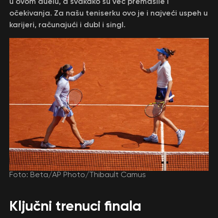
u ovom duelu, a svakako su već premašile i
očekivanja. Za našu teniserku ovo je i najveći uspeh u
karijeri, računajući i dubl i singl.
Foto: Beta/AP Photo/Thibault Camus
Ključni trenuci finala