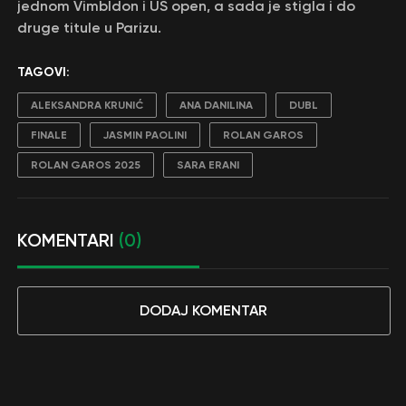
jednom Vimbldon i US open, a sada je stigla i do
druge titule u Parizu.
TAGOVI:
ALEKSANDRA KRUNIĆ
ANA DANILINA
DUBL
FINALE
JASMIN PAOLINI
ROLAN GAROS
ROLAN GAROS 2025
SARA ERANI
KOMENTARI
(0)
DODAJ KOMENTAR