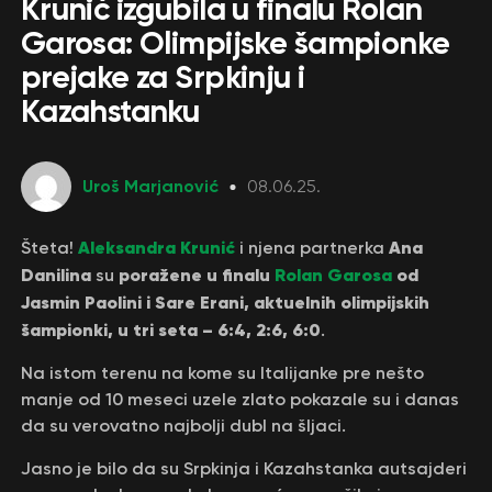
Krunić izgubila u finalu Rolan
Garosa: Olimpijske šampionke
prejake za Srpkinju i
Kazahstanku
Uroš Marjanović
08.06.25.
Aleksandra Krunić
Ana
Šteta!
i njena partnerka
Danilina
poražene u finalu
Rolan Garosa
od
su
Jasmin Paolini i Sare Erani, aktuelnih olimpijskih
šampionki, u tri seta – 6:4, 2:6, 6:0
.
Na istom terenu na kome su Italijanke pre nešto
manje od 10 meseci uzele zlato pokazale su i danas
da su verovatno najbolji dubl na šljaci.
Jasno je bilo da su Srpkinja i Kazahstanka autsajderi