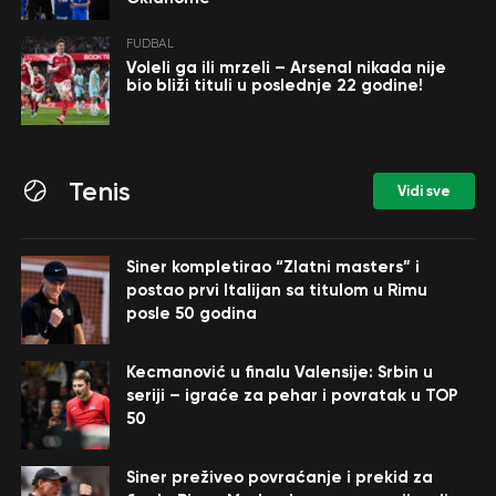
FUDBAL
Voleli ga ili mrzeli – Arsenal nikada nije
bio bliži tituli u poslednje 22 godine!
Tenis
Vidi sve
Siner kompletirao “Zlatni masters” i
postao prvi Italijan sa titulom u Rimu
posle 50 godina
Kecmanović u finalu Valensije: Srbin u
seriji – igraće za pehar i povratak u TOP
50
Siner preživeo povraćanje i prekid za