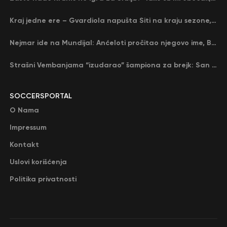
Kraj jedne ere – Gvardiola napušta Siti na kraju sezone, menja ga njegov nekadašnji rival
Nejmar ide na Mundijal: Anćeloti pročitao njegovo ime, Brazil u delirijumu (VIDEO)
Strašni Vembanjama “izudarao” šampiona za brejk: San Antonio poveo protiv Oklahome
SOCCERSPORTAL
O Nama
Impressum
Kontakt
Uslovi korišćenja
Politika privatnosti