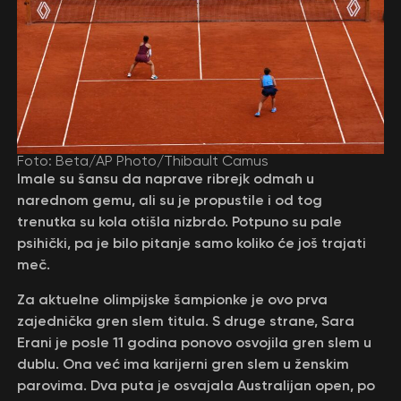
Foto: Beta/AP Photo/Thibault Camus
Imale su šansu da naprave ribrejk odmah u
narednom gemu, ali su je propustile i od tog
trenutka su kola otišla nizbrdo. Potpuno su pale
psihički, pa je bilo pitanje samo koliko će još trajati
meč.
Za aktuelne olimpijske šampionke je ovo prva
zajednička gren slem titula. S druge strane, Sara
Erani je posle 11 godina ponovo osvojila gren slem u
dublu. Ona već ima karijerni gren slem u ženskim
parovima. Dva puta je osvajala Australijan open, po