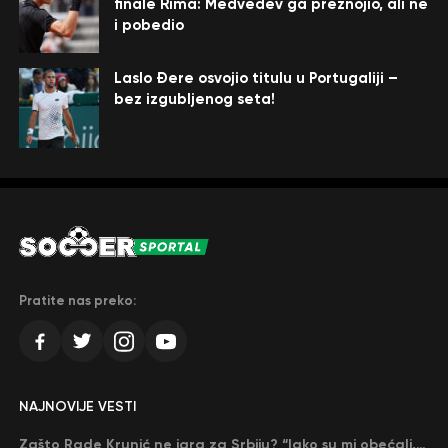
finale Rima: Medvedev ga preznojio, ali ne
i pobedio
Laslo Đere osvojio titulu u Portugaliji –
bez izgubljenog seta!
Pratite nas preko:
NAJNOVIJE VESTI
Zašto Rade Krunić ne igra za Srbiju? “Iako su mi obećali, niko me nije zvao…”