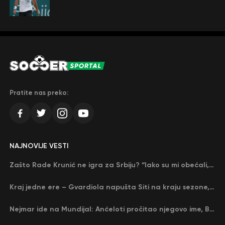
Pratite nas preko:
NAJNOVIJE VESTI
Zašto Rade Krunić ne igra za Srbiju? “Iako su mi obećali, niko me nije zvao…”
Kraj jedne ere – Gvardiola napušta Siti na kraju sezone, menja ga njegov nekadašnji rival
Nejmar ide na Mundijal: Anćeloti pročitao njegovo ime, Brazil u delirijumu (VIDEO)