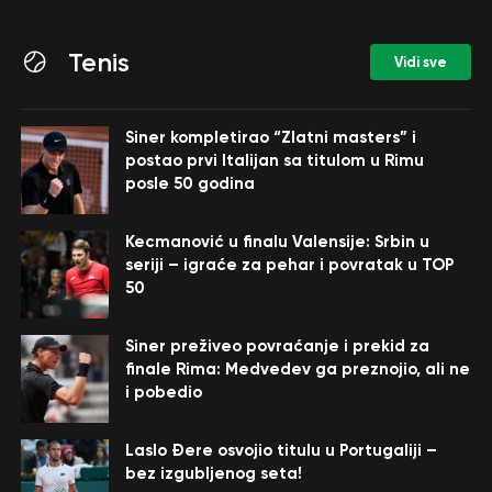
Tenis
Vidi sve
Siner kompletirao “Zlatni masters” i
postao prvi Italijan sa titulom u Rimu
posle 50 godina
Kecmanović u finalu Valensije: Srbin u
seriji – igraće za pehar i povratak u TOP
50
Siner preživeo povraćanje i prekid za
finale Rima: Medvedev ga preznojio, ali ne
i pobedio
Laslo Đere osvojio titulu u Portugaliji –
bez izgubljenog seta!