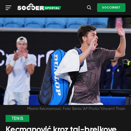
SOCCERBET
Miomir Kecmanović; Foto: Beta/AP Photo/Vincent Thian
TENIS
Kecmanović kroz taj-brejkove