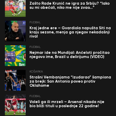
Zašto Rade Krunić ne igra za Srbiju? “Iako
su mi obećali, niko me nije zvao…”
FUDBAL
Kraj jedne ere – Gvardiola napušta Siti na
kraju sezone, menja ga njegov nekadašnji
rival
FUDBAL
Nejmar ide na Mundijal: Anćeloti pročitao
njegovo ime, Brazil u delirijumu (VIDEO)
KOŠARKA
Strašni Vembanjama “izudarao” šampiona
za brejk: San Antonio poveo protiv
Oklahome
FUDBAL
Voleli ga ili mrzeli – Arsenal nikada nije
bio bliži tituli u poslednje 22 godine!