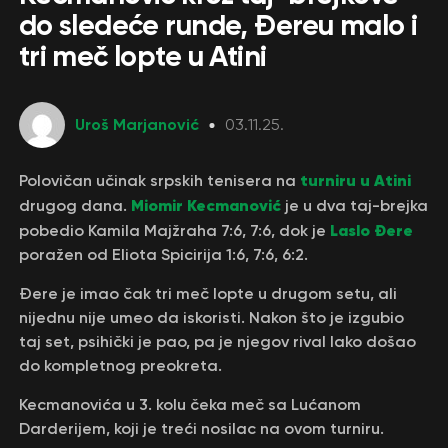
do sledeće runde, Đereu malo i
tri meč lopte u Atini
Uroš Marjanović
03.11.25.
turniru u Atini
Polovičan učinak srpskih tenisera na
Miomir Kecmanović
drugog dana.
je u dva taj-brejka
Laslo Đere
pobedio Kamila Majžraha 7:6, 7:6, dok je
poražen od Eliota Spicirija 1:6, 7:6, 6:2.
Đere je imao čak tri meč lopte u drugom setu, ali
nijednu nije umeo da iskoristi. Nakon što je izgubio
taj set, psihički je pao, pa je njegov rival lako došao
do kompletnog preokreta.
Kecmanovića u 3. kolu čeka meč sa Lućanom
Darderijem, koji je treći nosilac na ovom turniru.