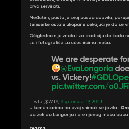
prva servirati.
Međutim, pošto je svoj posao obavila, pokupi
teniserke ostale ukopane čekajući je da se vr
Očigledno nije znala i za tradiciju da kada n
se i fotografiše sa učesnicima meča.
We are desperate for
@EvaLongoria
does
vs. Vickery!
#GDLOpe
pic.twitter.com/o0JF
— wta (@WTA)
September 19, 2023
Ons
U komentarima na ovaj snimak se javila i
da želi da Longorija i pre njenog meča baca 
TAGOVI: