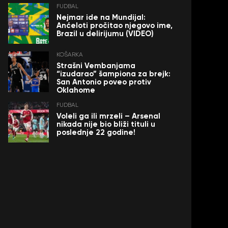
FUDBAL
Nejmar ide na Mundijal:
Anćeloti pročitao njegovo ime,
Brazil u delirijumu (VIDEO)
KOŠARKA
Strašni Vembanjama
“izudarao” šampiona za brejk:
San Antonio poveo protiv
Oklahome
FUDBAL
Voleli ga ili mrzeli – Arsenal
nikada nije bio bliži tituli u
poslednje 22 godine!