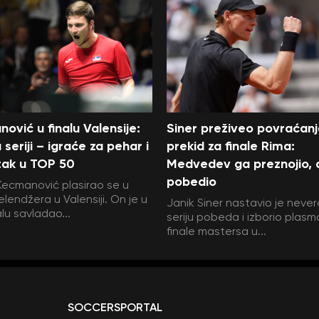
ović u finalu Valensije:
Siner preživeo povraćanj
 seriji – igraće za pehar i
prekid za finale Rima:
tak u TOP 50
Medvedev ga preznojio, al
pobedio
Kecmanović plasirao se u
elendžera u Valensiji. On je u
Janik Siner nastavio je neve
alu savladao...
seriju pobeda i izborio plasm
finale mastersa u...
SOCCERSPORTAL