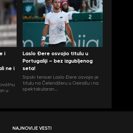
e i
Laslo Đere osvojio titulu u
Portugaliji – bez izgubljenog
i ne i
seta!
Srpski teniser Laslo Đere osvojio je
titulu na Čelendžeru u Oeirašu i na
rovatnu
spektakularan...
an u
NAJNOVIJE VESTI