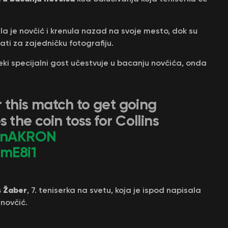
la je novčić i krenula nazad na svoje mesto, dok su
ati za zajedničku fotografiju.
eki specijalni gost učestvuje u bacanju novčića, onda
 this match to get going
 the coin toss for Collins
nAKRON
imE8i1
 Žaber
, 7. teniserka na svetu, koja je ispod napisala
novčić.