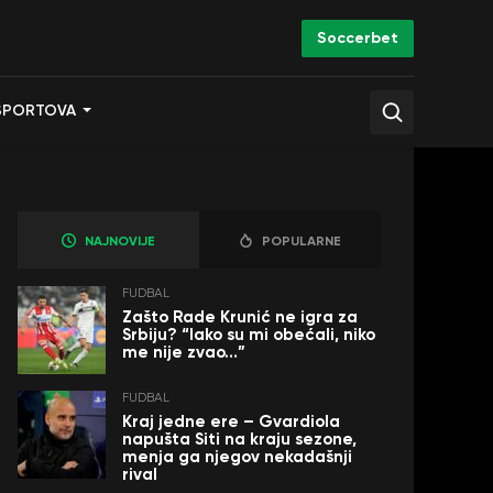
Soccerbet
SPORTOVA
NAJNOVIJE
POPULARNE
FUDBAL
Zašto Rade Krunić ne igra za
Srbiju? “Iako su mi obećali, niko
me nije zvao…”
FUDBAL
Kraj jedne ere – Gvardiola
napušta Siti na kraju sezone,
menja ga njegov nekadašnji
rival