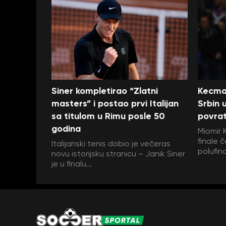
Siner kompletirao “Zlatni
Kecman
masters” i postao prvi Italijan
Srbin u
sa titulom u Rimu posle 50
povra
godina
Miomir 
finale č
Italijanski tenis dobio je večeras
polufin
novu istorijsku stranicu – Janik Siner
je u finalu...