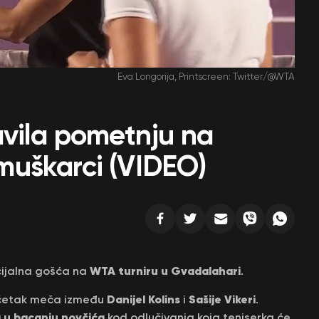
Eva Longorija, Printscreen: Twitter/@WTA
avila pometnju na
i muškarci (VIDEO)
WTA turniru u Gvadalahari
ecijalna gošća na
.
Danijel Kolins
Sašije Vikeri
očetak meča između
i
.
 u bacanju novčića
kod odlučivanja koja teniserka će