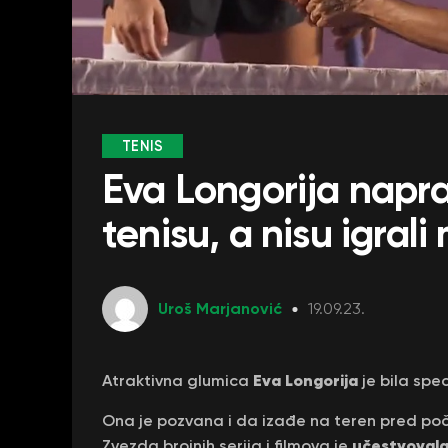
TENIS
Eva Longorija napr
tenisu, a nisu igral
Uroš Marjanović
19.09.23.
Eva Longorija
Atraktivna glumica
je bila sp
Ona je pozvana i da izađe na teren pred p
učestvovala
Zvezda brojnih serija i filmova je