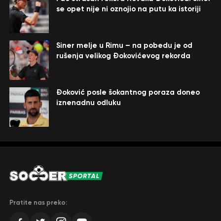
se opet nije ni oznojio na putu ka istoriji
Siner melje u Rimu – na pobedu je od
rušenja velikog Đokovićevog rekorda
Đoković posle šokantnog poraza doneo
iznenadnu odluku
Pratite nas preko: