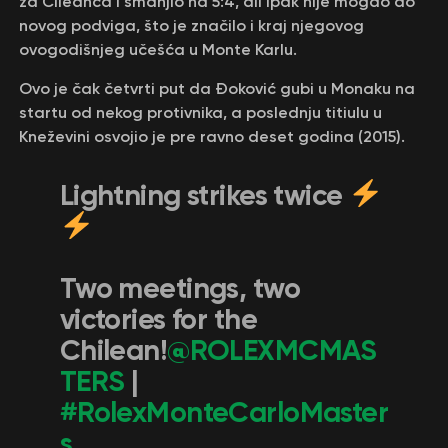
za Čileanca i smanjio na 5:4, ali ipak nije mogao do
novog podviga, što je značilo i kraj njegovog
ovogodišnjeg učešća u Monte Karlu.
Ovo je čak četvrti put da Đoković gubi u Monaku na
startu od nekog protivnika, a poslednju titiulu u
Kneževini osvojio je pre ravno deset godina (2015).
Lightning strikes twice
Two meetings, two
victories for the
Chilean!
@ROLEXMCMAS
TERS
|
#RolexMonteCarloMaster
s