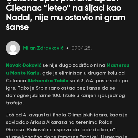
Čileanac “leteo” na šljaci kao
Nadal, nije mu ostavio ni gram
šanse
Milan Zdravković
09.04.25.
Novak Đoković
Mastersu
se nije dugo zadržao ni na
u Monte Karlu,
gde je eliminisan u drugom kolu od
Alehandra Tabila
Čelanca
sa 6:3, 6:4, posle sat i po
igre. Tako je Srbin rano ostao bez šanse da se
domogne jubilarne 100. titule u karijeri i još jednog
trofeja.
Još od 4. avgusta i finala Olimpijskih igara, kada je
savladao Arlosa Alkaraza na terenima Rolan
Garosa, Đoković ne uspeva da “ode do kraja” i
stigne konačno do te famozne “stotke”. Uspevao je