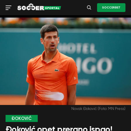
SOCCERBET
Novak Đoković (Foto: MN Press)
ĐOKOVIĆ
Đoković opet prerano ispao!