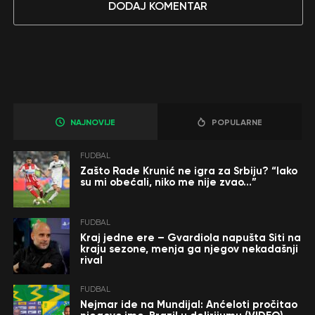
DODAJ KOMENTAR
NAJNOVIJE
POPULARNE
FUDBAL
Zašto Rade Krunić ne igra za Srbiju? “Iako
su mi obećali, niko me nije zvao…”
FUDBAL
Kraj jedne ere – Gvardiola napušta Siti na
kraju sezone, menja ga njegov nekadašnji
rival
FUDBAL
Nejmar ide na Mundijal: Anćeloti pročitao