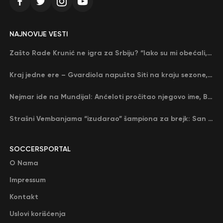
NAJNOVIJE VESTI
Zašto Rade Krunić ne igra za Srbiju? “Iako su mi obećali, niko me nije zvao…”
Kraj jedne ere – Gvardiola napušta Siti na kraju sezone, menja ga njegov nekadašnji rival
Nejmar ide na Mundijal: Anćeloti pročitao njegovo ime, Brazil u delirijumu (VIDEO)
Strašni Vembanjama “izudarao” šampiona za brejk: San Antonio poveo protiv Oklahome
SOCCERSPORTAL
O Nama
Impressum
Kontakt
Uslovi korišćenja