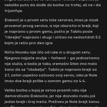
nekoliko puta da dođe do borbe za trofej, ali ne i da
trijumfuje.
Đoković je u prvom setu loše servirao, imao je nizak
procenat prvog servisa, a nije iskoristio ni brejk, koji
je napravio u prvom gemu, pošto je Tabilo posle
“ribrejka” napravio i drugi i otišao na nedostižnih 5:2
kojim je rešio prvi deo igre.
Ništa Novaku nije išlo od ruke ni u drugom setu.
Njegovo najjače oružje – forhend – ga jednostavno
nije služio, a kada je tako, vremešni Srbin ima malo
šansi da se “iskobelja”. Tabilo je napravio brejk za
2:1, zatim uspešno sačuvao svoj servis, iako je Nole
imao dve brejk prilike u osmom gemu za 4:4.
Velika borba u kojoj je ostao praznih ruku nije
demoralisala Đokovića, jer nije dozvolio rivalu još
jedan brejk i kraj meča. Preživeo je Nole brejk šansu