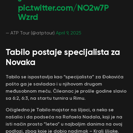
pic.twitter.com/NO2w7P
Wzrd
— ATP Tour (@atptour)
April 9, 2025
Tabilo postaje specijalista za
Novaka
Tabilo se ispostavlja kao “specijalista” za Đokovića
pošto ga je savladao i u njihovom drugom
međusobnom meču. Čileanac je prošle godine slavio
sa 6:2, 6:3, na startu turnira u Rimu.
Očigledno je Tabilo majstor na šljaci, a neko se
našalio i da podseća na Rafaela Nadala, koji je na
isti način prosto “leteo” u najboljim danima na ovoj
podlozi, zbog koje je dobio nadimak – Kralj šljake.