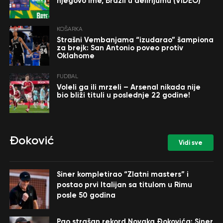
njegovo ime, Brazil u delirijumu (VIDEO)
KOŠARKA
Strašni Vembanjama “izudarao” šampiona
za brejk: San Antonio poveo protiv
Oklahome
FUDBAL
Voleli ga ili mrzeli – Arsenal nikada nije
bio bliži tituli u poslednje 22 godine!
Đoković
Vidi sve
Siner kompletirao “Zlatni masters” i
postao prvi Italijan sa titulom u Rimu
posle 50 godina
Pao strašan rekord Novaka Đokovića: Siner