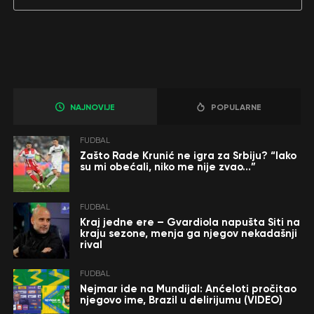
NAJNOVIJE
POPULARNE
FUDBAL
Zašto Rade Krunić ne igra za Srbiju? “Iako
su mi obećali, niko me nije zvao…”
FUDBAL
Kraj jedne ere – Gvardiola napušta Siti na
kraju sezone, menja ga njegov nekadašnji
rival
FUDBAL
Nejmar ide na Mundijal: Anćeloti pročitao
njegovo ime, Brazil u delirijumu (VIDEO)