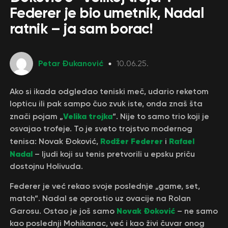
Federer je bio umetnik, Nadal
ratnik – ja sam borac!
Petar Đukanović
10.06.25.
Ako si ikada odgledao teniski meč, udario reketom
lopticu ili pak sampo čuo zvuk iste, onda znaš šta
Velika trojka
znači pojam „
“. Nije to samo trio koji je
osvajao trofeje. To je sveto trojstvo modernog
Rodžer Federer
Rafael
tenisa: Novak Đoković,
i
Nadal
– ljudi koji su tenis pretvorili u epsku priču
dostojnu Holivuda.
Federer je već rekao svoje poslednje „game, set,
match“. Nadal se oprostio uz ovacije na Rolan
Novak Đoković
Garosu. Ostao je još samo
– ne samo
kao poslednji Mohikanac, već i kao živi čuvar onog