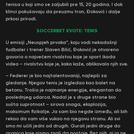
tenisa u koji smo se zaljubili pre 15, 20 godina. I dok
klinci pokušavaju da preuzmu tron, Đoković i dalje
prkosi prirodi.
SOCCERBET KVOTE: TENIS
U emisiji „Neuspjeh prvaka“, koju vodi nekadašnji
fudbaler i trener Slaven Bilić, Đoković je otvoreno
govorio o najvećem rivalstvu koje je sport ikada
video – rivalstvu koje je, kako kaže, oblikovalo njih sve.
– Federer je bio najtalentovaniji, najlepši za
gledanje. Njegov tenis je izgledao kao balet na
betonu. Trošio je najmanje energije, elegantan do
poslednjeg udarca. Nadal je s druge strane bio
sušta suprotnost – sirova snaga, eksplozija,
maksimum fizikalije. Ja sam bio negde između, ali bih
rekao da sam više vukao na njegovu stranu. Ali svi
smo mi učili jedni od drugih. Gurali jedni druge do
granica koje nismo znali da postoje. Bez njih, ni ja ne