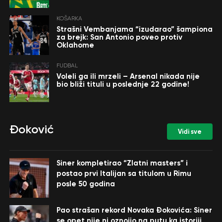
KOŠARKA
Strašni Vembanjama “izudarao” šampiona
za brejk: San Antonio poveo protiv
Oklahome
FUDBAL
Voleli ga ili mrzeli – Arsenal nikada nije
bio bliži tituli u poslednje 22 godine!
Đoković
Vidi sve
Siner kompletirao “Zlatni masters” i
postao prvi Italijan sa titulom u Rimu
posle 50 godina
Pao strašan rekord Novaka Đokovića: Siner
se opet nije ni oznojio na putu ka istoriji