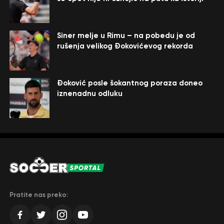
Siner melje u Rimu – na pobedu je od
rušenja velikog Đokovićevog rekorda
Đoković posle šokantnog poraza doneo
iznenadnu odluku
Pratite nas preko: