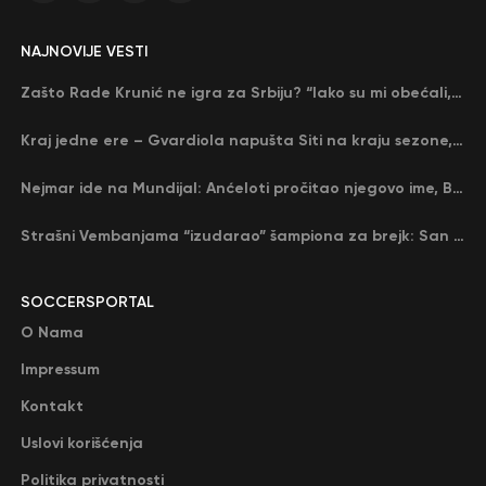
NAJNOVIJE VESTI
Zašto Rade Krunić ne igra za Srbiju? “Iako su mi obećali, niko me nije zvao…”
Kraj jedne ere – Gvardiola napušta Siti na kraju sezone, menja ga njegov nekadašnji rival
Nejmar ide na Mundijal: Anćeloti pročitao njegovo ime, Brazil u delirijumu (VIDEO)
Strašni Vembanjama “izudarao” šampiona za brejk: San Antonio poveo protiv Oklahome
SOCCERSPORTAL
O Nama
Impressum
Kontakt
Uslovi korišćenja
Politika privatnosti