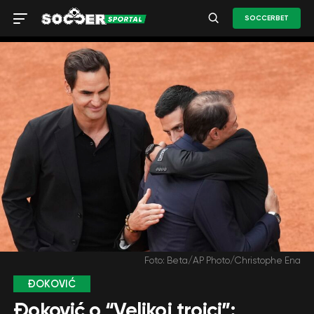
SOCCERBET
Foto: Beta/AP Photo/Christophe Ena
ĐOKOVIĆ
Đoković o “Velikoj trojci”: