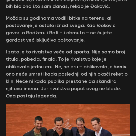
bih bio ono što sam danas, rekao je Đoković.
Možda su godinama vodili bitke na terenu, ali
poštovanje je ostalo iznad svega. Kad Đoković
govori o Rodžeru i Rafi – i obrnuto – ne čujete
gordost već isključivo poštovanje.
I zato je to rivalstvo veće od sporta. Nije samo broj
titula, pobeda, finala. To je rivalstvo koje je
tenis
oblikovalo jednu eru. Ne, ne eru – oblikovalo je
. I
ono neće umreti kada poslednji od njih okači reket o
klin. Neće ni kada publika prestane da skandira
njihova imena. Jer rivalstva poput ovog ne blede.
Ona postaju legenda.