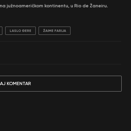
 na južnoameričkom kontinentu, u Rio de Žaneiru.
LASLO ĐERE
ŽAIME FARIJA
AJ KOMENTAR