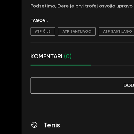
Podsetimo, Đere je prvi trofej osvojio upravo
TAGOVI:
ATP ČILE
ATP SANTIJAGO
ATP SANTIJAGO
KOMENTARI
(0)
DOD
Tenis