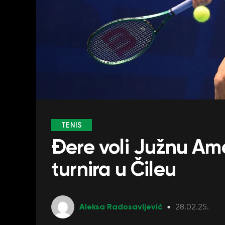
TENIS
Đere voli Južnu Ame
turnira u Čileu
Aleksa Radosavljević
28.02.25.