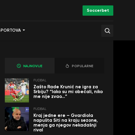
Soccerbet
SPORTOVA
NAJNOVIJE
POPULARNE
FUDBAL
Zašto Rade Krunić ne igra za
Srbiju? “Iako su mi obećali, niko
me nije zvao…”
FUDBAL
Kraj jedne ere – Gvardiola
napušta Siti na kraju sezone,
menja ga njegov nekadašnji
rival