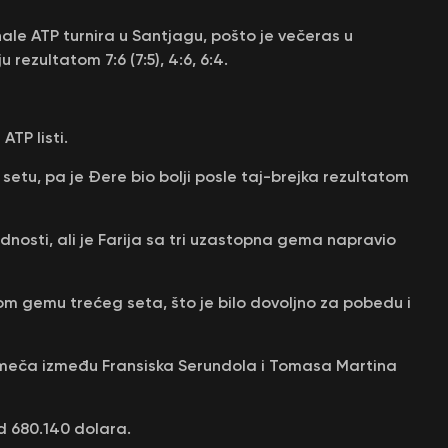
nale ATP turnira u Santjagu, pošto je večeras u
rezultatom 7:6 (7:5), 4:6, 6:4.
ATP listi.
setu, pa je Đere bio bolji posle taj-brejka rezultatom
dnosti, ali je Farija sa tri uzastopna gema napravio
tom gemu trećeg seta, što je bilo dovoljno za pobedu i
a meča između Fransiska Serundola i Tomasa Martina
d 680.140 dolara.