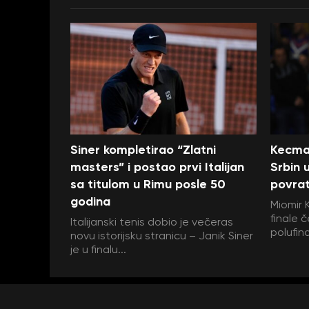
Siner kompletirao “Zlatni
Kecman
masters” i postao prvi Italijan
Srbin u
sa titulom u Rimu posle 50
povra
godina
Miomir 
finale č
Italijanski tenis dobio je večeras
polufin
novu istorijsku stranicu – Janik Siner
je u finalu...