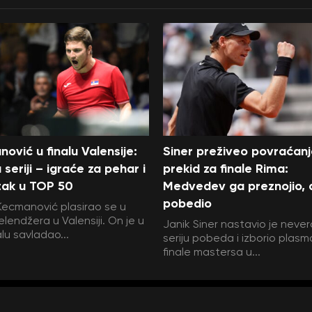
ović u finalu Valensije:
Siner preživeo povraćanj
 seriji – igraće za pehar i
prekid za finale Rima:
tak u TOP 50
Medvedev ga preznojio, al
pobedio
Kecmanović plasirao se u
elendžera u Valensiji. On je u
Janik Siner nastavio je neve
alu savladao...
seriju pobeda i izborio plasm
finale mastersa u...