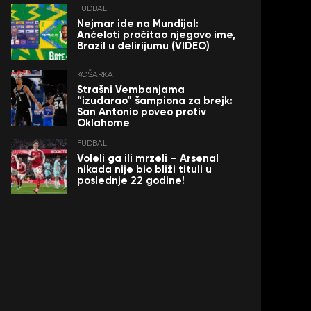
FUDBAL
Nejmar ide na Mundijal:
Anćeloti pročitao njegovo ime,
Brazil u delirijumu (VIDEO)
KOŠARKA
Strašni Vembanjama
“izudarao” šampiona za brejk:
San Antonio poveo protiv
Oklahome
FUDBAL
Voleli ga ili mrzeli – Arsenal
nikada nije bio bliži tituli u
poslednje 22 godine!