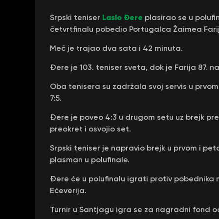
Laslo Đere
Srpski teniser
plasirao se u polufi
četvrtfinalu pobedio Portugalca Žaimea Fariju 
Meč je trajao dva sata i 42 minuta.
Đere je 103. teniser sveta, dok je Farija 87. na 
Oba tenisera su zadržala svoj servis u prvom 
7:5.
Đere je poveo 4:3 u drugom setu uz brejk pre
preokret i osvojio set.
Srpski teniser je napravio brejk u prvom i pe
plasman u polufinale.
Đere će u polufinalu igrati protiv pobednik
Ečeverija.
Turnir u Santjagu igra se za nagradni fond o