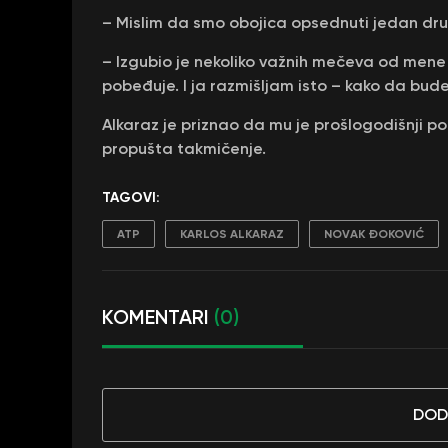
– Mislim da smo obojica opsednuti jedan dru
– Izgubio je nekoliko važnih mečeva od mene 
pobeđuje. I ja razmišljam isto – kako da bude
Alkaraz je priznao da mu je prošlogodišnji p
propušta takmičenje.
TAGOVI:
ATP
KARLOS ALKARAZ
NOVAK ĐOKOVIĆ
KOMENTARI
(0)
DOD