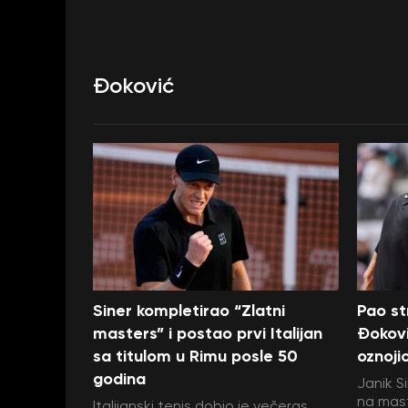
Đoković
Siner kompletirao “Zlatni
Pao st
masters” i postao prvi Italijan
Đokovi
sa titulom u Rimu posle 50
oznojio
godina
Janik S
na mast
Italijanski tenis dobio je večeras