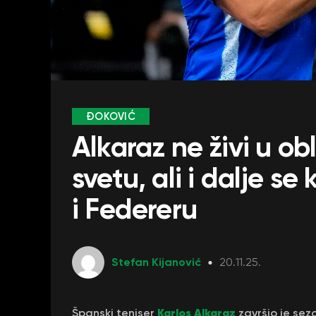
ĐOKOVIĆ
Alkaraz ne živi u ob
svetu, ali i dalje s
i Federeru
Stefan Kijanović
20.11.25.
Karlos Alkaraz
Španski teniser
završio je sez