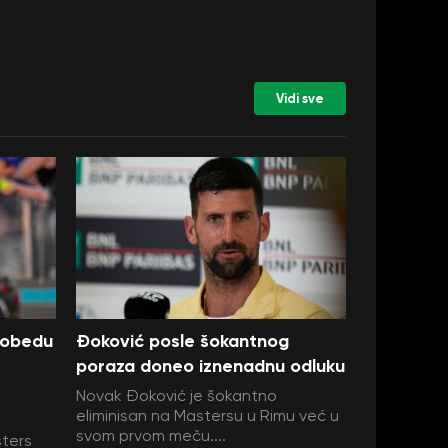
Vidi sve
pobedu
Đoković posle šokantnog
poraza doneo iznenadnu odluku
Novak Đoković je šokantno
eliminisan na Mastersu u Rimu već u
svom prvom meču....
sters