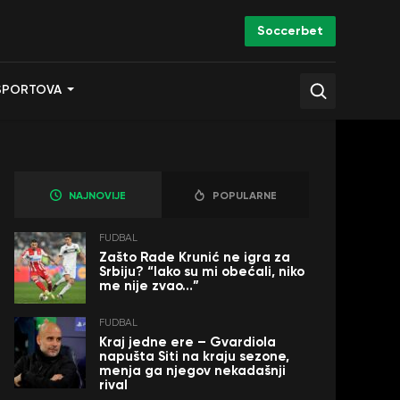
Soccerbet
SPORTOVA
NAJNOVIJE
POPULARNE
FUDBAL
Zašto Rade Krunić ne igra za
Srbiju? “Iako su mi obećali, niko
me nije zvao…”
FUDBAL
Kraj jedne ere – Gvardiola
napušta Siti na kraju sezone,
menja ga njegov nekadašnji
rival