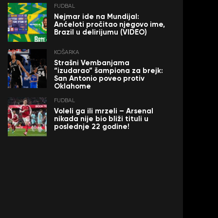
FUDBAL
Nejmar ide na Mundijal:
Anćeloti pročitao njegovo ime,
Brazil u delirijumu (VIDEO)
KOŠARKA
Strašni Vembanjama
“izudarao” šampiona za brejk:
San Antonio poveo protiv
Oklahome
FUDBAL
Voleli ga ili mrzeli – Arsenal
nikada nije bio bliži tituli u
poslednje 22 godine!