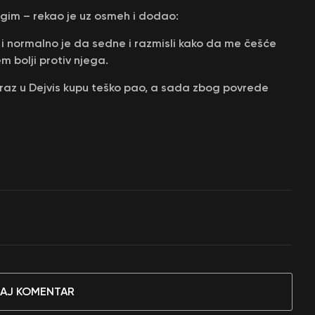
gim – rekao je uz osmeh i dodao:
i normalno je da sedne i razmisli kako da me češće
m bolji protiv njega.
oraz u Dejvis kupu teško pao, a sada zbog povrede
AJ KOMENTAR