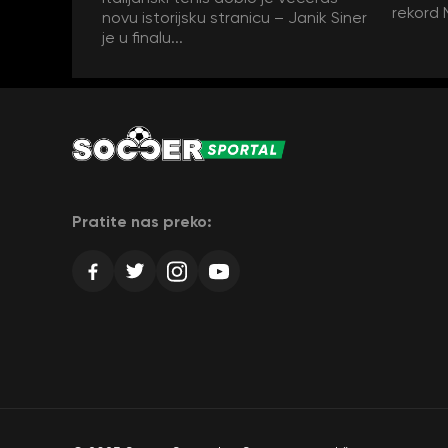
rekord 
novu istorijsku stranicu – Janik Siner
je u finalu...
Pratite nas preko: