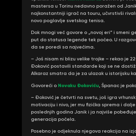
mastersa u Torinu nedavno poražen od Janika
najkonstantniji igrač na touru, učvrstivši riv
novo poglavlje svetskog tenisa.
Dok mnogi već govore o „novoj eri“ i smeni gen
put do statusa legende tek počeo. U razgovo
da se poredi sa najvećima.
– Još nisam ni blizu velike trojke – rekao je 
Đoković postavili standarde koji se ne dostiž
Alkaraz smatra da je za ulazak u istorijsku
Novaku Đokoviću
Govoreći o
, Španac je pok
– Đoković je četvrti na svetu, još igra vrhunsk
motivaciju i nivo, jer mu fizička sprema i d
poslednjih godina Janik i ja najviše pobeđu
generacija počela.
Posebno je odjeknula njegova reakcija na iz