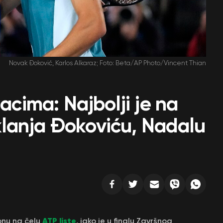
Novak Đoković, Karlos Alkaraz; Foto: Beta/AP Photo/Vincent Thian
lacima: Najbolji je na
e klanja Đokoviću, Nadalu
ATP liste
onu na čelu
, iako je u finalu Završnog