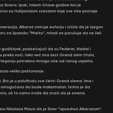
 Sinera. Ipak, tokom čitave godine bio je
alstvo sa italijanskom zvezdom koje sve više postaje
eracija, Alkaraz smiruje euforiju i ističe da je njegov
ru za špansku “Marku“, mladi as poručuje da ne želi
22-godišnjak, podsećajući da su Federer, Nadal i
u preko noći. Iako već ima šest Grend slem titula,
 kategoriju potrebno mnogo više od ranog uspeha.
azao veliko poštovanje:
i. Bio je u polufinalu sva četiri Grend slema. Ima i
alje omogućava da bude maksimalan. Istina je da
jemo, ali to samo može da znači da je smena
javu Nikolasa Maua da je Siner “opsednut Alkarazom“.