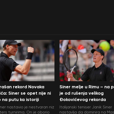
rašan rekord Novaka
Siner melje u Rimu – na 
ća: Siner se opet nije ni
je od rušenja velikog
 na putu ka istoriji
Đokovićevog rekorda
iner nastavio je nestvaran niz
Italijanski teniser Janik Siner
ers turnirima. On je oborio
nastavlja da dominira na Ma