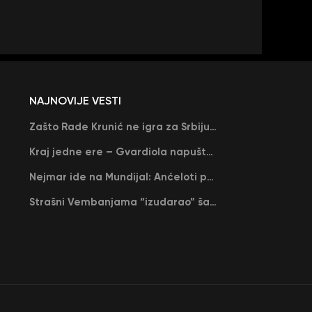
NAJNOVIJE VESTI
Zašto Rade Krunić ne igra za Srbiju? “Iako su mi obećali, niko me nije zvao…”
Kraj jedne ere – Gvardiola napušta Siti na kraju sezone, menja ga njegov nekadašnji rival
Nejmar ide na Mundijal: Anćeloti pročitao njegovo ime, Brazil u delirijumu (VIDEO)
Strašni Vembanjama “izudarao” šampiona za brejk: San Antonio poveo protiv Oklahome