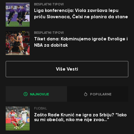
BESPLATNI TIPOVI
Liga konferencija: Viola završava lepu
priču Slovenaca, Čelsi ne planira da stane
BESPLATNI TIPOVI
Tiket dana: Kobminujemo igrače Evrolige i
NBA za dobitak
Više Vesti
NAJNOVIJE
POPULARNE
FUDBAL
Zašto Rade Krunić ne igra za Srbiju? “Iako
su mi obećali, niko me nije zvao…”