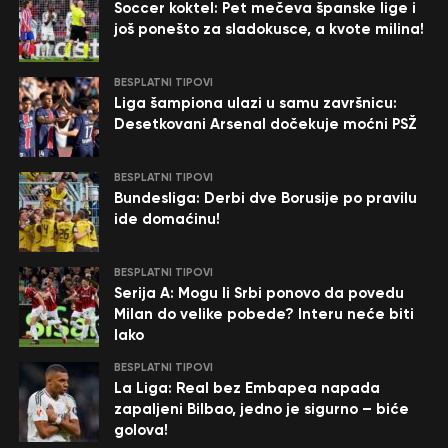
Soccer koktel: Pet mečeva španske lige i
još ponešto za sladokusce, a kvote milina!
BESPLATNI TIPOVI
Liga šampiona ulazi u samu završnicu:
Desetkovani Arsenal dočekuje moćni PSŽ
BESPLATNI TIPOVI
Bundesliga: Derbi dve Borusije po pravilu
ide domaćinu!
BESPLATNI TIPOVI
Serija A: Mogu li Srbi ponovo da povedu
Milan do velike pobede? Interu neće biti
lako
BESPLATNI TIPOVI
La Liga: Real bez Embapea napada
zapaljeni Bilbao, jedno je sigurno – biće
golova!