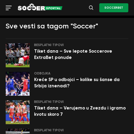
SOCCERBET
Sve vesti sa tagom "Soccer"
BESPLATNI TIPOVI
Tiket dana – Sve lepote Soccerove
ExtraBet ponude
ODBOJKA
Kreće SP u odbojci – kolike su šanse da
Srbija iznenadi?
BESPLATNI TIPOVI
Tiket dana – Verujemo u Zvezdu i igramo
kvotu skoro 7
BESPLATNI TIPOVI