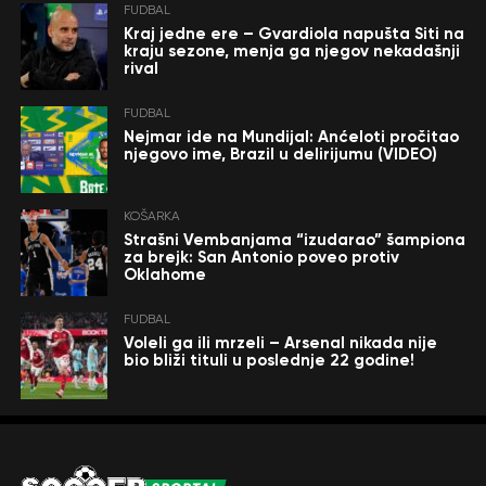
FUDBAL
Kraj jedne ere – Gvardiola napušta Siti na
kraju sezone, menja ga njegov nekadašnji
rival
FUDBAL
Nejmar ide na Mundijal: Anćeloti pročitao
njegovo ime, Brazil u delirijumu (VIDEO)
KOŠARKA
Strašni Vembanjama “izudarao” šampiona
za brejk: San Antonio poveo protiv
Oklahome
FUDBAL
Voleli ga ili mrzeli – Arsenal nikada nije
bio bliži tituli u poslednje 22 godine!