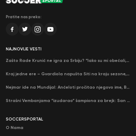
Pratite nas preko:
NAJNOVIJE VESTI
Zašto Rade Krunić ne igra za Srbiju? “Iako su mi obećali, niko me nije zvao…”
Kraj jedne ere – Gvardiola napušta Siti na kraju sezone, menja ga njegov nekadašnji rival
Nejmar ide na Mundijal: Anćeloti pročitao njegovo ime, Brazil u delirijumu (VIDEO)
Strašni Vembanjama “izudarao” šampiona za brejk: San Antonio poveo protiv Oklahome
SOCCERSPORTAL
O Nama