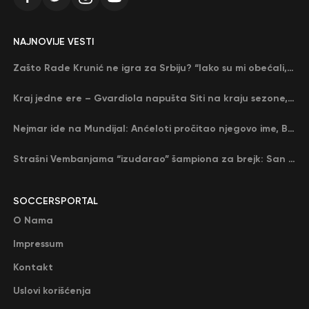
NAJNOVIJE VESTI
Zašto Rade Krunić ne igra za Srbiju? “Iako su mi obećali, niko me nije zvao…”
Kraj jedne ere – Gvardiola napušta Siti na kraju sezone, menja ga njegov nekadašnji rival
Nejmar ide na Mundijal: Anćeloti pročitao njegovo ime, Brazil u delirijumu (VIDEO)
Strašni Vembanjama “izudarao” šampiona za brejk: San Antonio poveo protiv Oklahome
SOCCERSPORTAL
O Nama
Impressum
Kontakt
Uslovi korišćenja