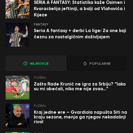
SERIA A FANTASY: Statistika kaže Osimen i
Kvarackelija jeftiniji, a bolji od Vlahovića i
Kijeze
FANTASY
Seria A fantasy + derbi La lige: Za one koji
čeznu za nostalgičnim doživljajem
NAJNOVIJE
POPULARNE
FUDBAL
Zašto Rade Krunić ne igra za Srbiju? “Iako
su mi obećali, niko me nije zvao…”
FUDBAL
Kraj jedne ere – Gvardiola napušta Siti na
kraju sezone, menja ga njegov nekadašnji
rival