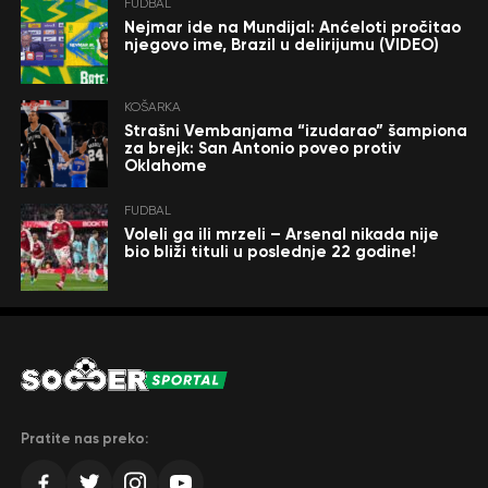
FUDBAL
Nejmar ide na Mundijal: Anćeloti pročitao
njegovo ime, Brazil u delirijumu (VIDEO)
KOŠARKA
Strašni Vembanjama “izudarao” šampiona
za brejk: San Antonio poveo protiv
Oklahome
FUDBAL
Voleli ga ili mrzeli – Arsenal nikada nije
bio bliži tituli u poslednje 22 godine!
Pratite nas preko: