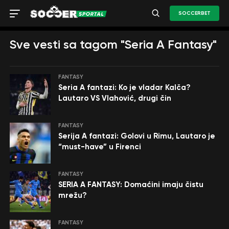
SOCCERBET
Sve vesti sa tagom "Seria A Fantasy"
FANTASY
Seria A fantazi: Ko je vladar Kalča?
Lautaro VS Vlahović, drugi čin
FANTASY
Serija A fantazi: Golovi u Rimu, Lautaro je
“must-have” u Firenci
FANTASY
SERIA A FANTASY: Domaćini imaju čistu
mrežu?
FANTASY