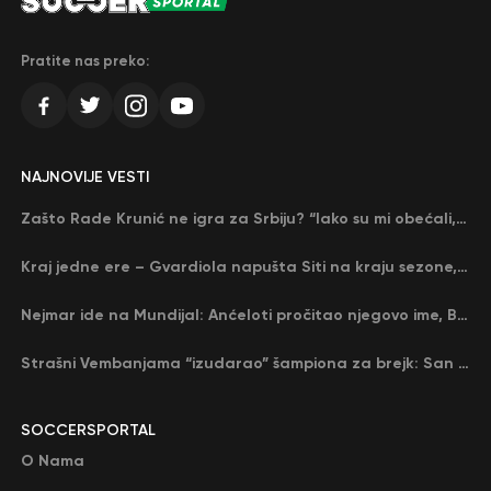
Pratite nas preko:
NAJNOVIJE VESTI
Zašto Rade Krunić ne igra za Srbiju? “Iako su mi obećali, niko me nije zvao…”
Kraj jedne ere – Gvardiola napušta Siti na kraju sezone, menja ga njegov nekadašnji rival
Nejmar ide na Mundijal: Anćeloti pročitao njegovo ime, Brazil u delirijumu (VIDEO)
Strašni Vembanjama “izudarao” šampiona za brejk: San Antonio poveo protiv Oklahome
SOCCERSPORTAL
O Nama