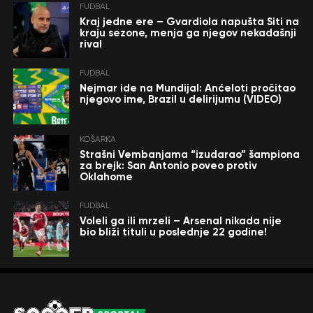
FUDBAL
Kraj jedne ere – Gvardiola napušta Siti na
kraju sezone, menja ga njegov nekadašnji
rival
FUDBAL
Nejmar ide na Mundijal: Anćeloti pročitao
njegovo ime, Brazil u delirijumu (VIDEO)
KOŠARKA
Strašni Vembanjama “izudarao” šampiona
za brejk: San Antonio poveo protiv
Oklahome
FUDBAL
Voleli ga ili mrzeli – Arsenal nikada nije
bio bliži tituli u poslednje 22 godine!