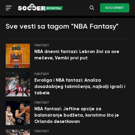
SOCCERBET
Sve vesti sa tagom "NBA Fantasy"
FANTASY
NBA dnevni fantazi: Lebron živi za ove
mečeve, Vembi prvi put
FANTASY
Evroliga i NBA fantazi: Analiza
dosadašnjeg takmičenja, najbolji igrači i
tabele
FANTASY
NBA fantazi: Jeftine opcije za
balansiranje budžeta, koristimo što je
Orlando desetkovan
FANTASY