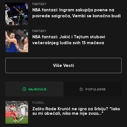
FANTASY
NBA fantazi: Ingram sakuplja poene na
povrede saigrača, Vembi se konačno budi
FANTASY
NBA fantazi: Jokić i Tejtum stubovi
večerašnjeg ludila svih 15 mečeva
Više Vesti
NAJNOVIJE
POPULARNE
FUDBAL
Zašto Rade Krunić ne igra za Srbiju? “Iako
su mi obećali, niko me nije zvao…”