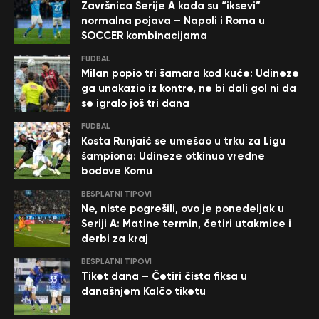
Završnica Serije A kada su “iksevi”
normalna pojava – Napoli i Roma u
SOCCER kombinacijama
FUDBAL
Milan popio tri šamara kod kuće: Udineze
ga unakazio iz kontre, ne bi dali gol ni da
se igralo još tri dana
FUDBAL
Kosta Runjaić se umešao u trku za Ligu
šampiona: Udineze otkinuo vredne
bodove Komu
BESPLATNI TIPOVI
Ne, niste pogrešili, ovo je ponedeljak u
Seriji A: Matine termin, četiri utakmice i
derbi za kraj
BESPLATNI TIPOVI
Tiket dana – Četiri čista fiksa u
današnjem Kalčo tiketu