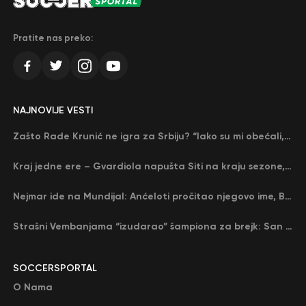
Pratite nas preko:
NAJNOVIJE VESTI
Zašto Rade Krunić ne igra za Srbiju? “Iako su mi obećali, niko me nije zvao…”
Kraj jedne ere – Gvardiola napušta Siti na kraju sezone, menja ga njegov nekadašnji rival
Nejmar ide na Mundijal: Anćeloti pročitao njegovo ime, Brazil u delirijumu (VIDEO)
Strašni Vembanjama “izudarao” šampiona za brejk: San Antonio poveo protiv Oklahome
SOCCERSPORTAL
O Nama