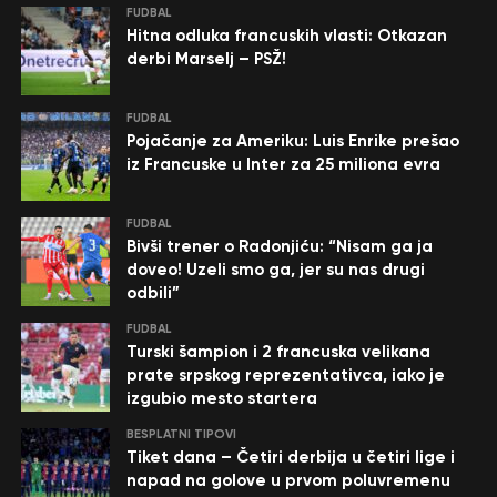
FUDBAL
Hitna odluka francuskih vlasti: Otkazan
derbi Marselj – PSŽ!
FUDBAL
Pojačanje za Ameriku: Luis Enrike prešao
iz Francuske u Inter za 25 miliona evra
FUDBAL
Bivši trener o Radonjiću: “Nisam ga ja
doveo! Uzeli smo ga, jer su nas drugi
odbili”
FUDBAL
Turski šampion i 2 francuska velikana
prate srpskog reprezentativca, iako je
izgubio mesto startera
BESPLATNI TIPOVI
Tiket dana – Četiri derbija u četiri lige i
napad na golove u prvom poluvremenu