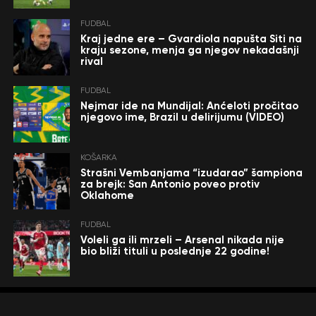
FUDBAL
Kraj jedne ere – Gvardiola napušta Siti na
kraju sezone, menja ga njegov nekadašnji
rival
FUDBAL
Nejmar ide na Mundijal: Anćeloti pročitao
njegovo ime, Brazil u delirijumu (VIDEO)
KOŠARKA
Strašni Vembanjama “izudarao” šampiona
za brejk: San Antonio poveo protiv
Oklahome
FUDBAL
Voleli ga ili mrzeli – Arsenal nikada nije
bio bliži tituli u poslednje 22 godine!