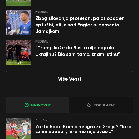
FUDBAL
Zbog silovanja proteran, pa oslobođen
optužbi, ali je sad Englesku zamenio
Jamajkom
FUDBAL
“Tramp kaže da Rusija nije napala
Ukrajinu? Bio sam tamo, znam istinu”
Više Vesti
NAJNOVIJE
POPULARNE
FUDBAL
Zašto Rade Krunić ne igra za Srbiju? “Iako
su mi obećali, niko me nije zvao…”