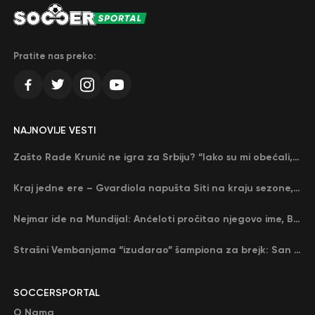
Pratite nas preko:
NAJNOVIJE VESTI
Zašto Rade Krunić ne igra za Srbiju? “Iako su mi obećali, niko me nije zvao…”
Kraj jedne ere – Gvardiola napušta Siti na kraju sezone, menja ga njegov nekadašnji rival
Nejmar ide na Mundijal: Anćeloti pročitao njegovo ime, Brazil u delirijumu (VIDEO)
Strašni Vembanjama “izudarao” šampiona za brejk: San Antonio poveo protiv Oklahome
SOCCERSPORTAL
O Nama