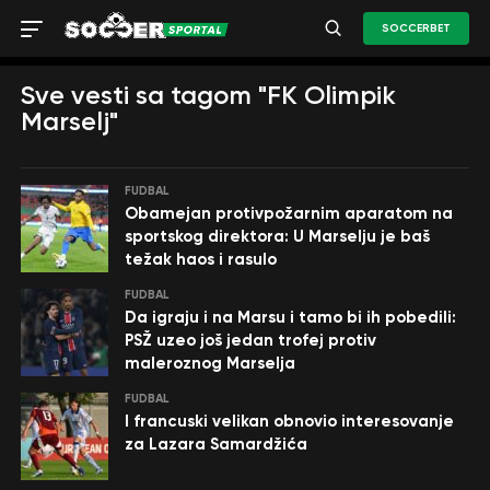
SOCCERBET
Sve vesti sa tagom "FK Olimpik
Marselj"
FUDBAL
Obamejan protivpožarnim aparatom na
sportskog direktora: U Marselju je baš
težak haos i rasulo
FUDBAL
Da igraju i na Marsu i tamo bi ih pobedili:
PSŽ uzeo još jedan trofej protiv
maleroznog Marselja
FUDBAL
I francuski velikan obnovio interesovanje
za Lazara Samardžića