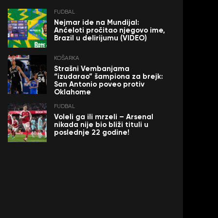
FUDBAL
Nejmar ide na Mundijal:
Anćeloti pročitao njegovo ime,
Brazil u delirijumu (VIDEO)
KOŠARKA
Strašni Vembanjama
“izudarao” šampiona za brejk:
San Antonio poveo protiv
Oklahome
FUDBAL
Voleli ga ili mrzeli – Arsenal
nikada nije bio bliži tituli u
poslednje 22 godine!