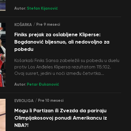
Autor:
Stefan Kijanović
/ Pre 9 meseci
KOŠARKA
Finiks prejak za oslabljene Kliperse:
Bogdanović bljesnuo, ali nedovoljno za
pobedu
Košarkaši Finiks Sansa zabeležili su pobedu u duelu
protiv Los Anđeles Klipersa rezultatom 115:102.
Ovaj susret, jedini u noći između četvrtka...
Autor:
Petar Đukanović
/ Pre 10 meseci
EVROLIGA
Mogu li Partizan ili Zvezda da pariraju
Olimpijakosovoj ponudi Amerikancu iz
NBA?!