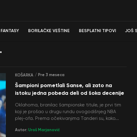
FANTASY
BORILAČKE VEŠTINE
BESPLATNI TIPOVI
JOŠ 
"
/ Pre 3 meseca
KOŠARKA
Šampioni pometlali Sanse, ali zato na
istoku jedna pobeda deli od šoka decenije
Oklahoma, branilac šampionske titule, je prvi tim
koji je prošao u drugu rundu ovogodišnjeg NBA
plej-ofa. Prema očekivanjima Tanderi su, kako...
Autor:
Uroš Marjanović