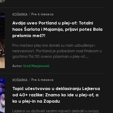
/ Pre 4 meseca
KOŠARKA
Avdija uveo Portland u plej-of: Totalni
haos Šarlota i Majamija, prljavi potez Bola
prelomio meč?!
Prvi mečevi plej-ina doneli su nam uzbuđenja i
neizvesnost. Portland je pobedom nad Finiksom u
gostima 114:110 overio plasman u plej-of....
Autor:
Uroš Marjanović
/ Pre 4 meseca
KOŠARKA
Topić učestvovao u deklasiranju Lejkersa
od 40+ razlike: Znamo ko ide u plej-of, a
ko u plej-in na Zapadu
Lejkersi su doživeli sedmi najveći debakl u svojoj