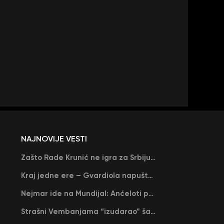
NAJNOVIJE VESTI
Zašto Rade Krunić ne igra za Srbiju? “Iako su mi obećali, niko me nije zvao…”
Kraj jedne ere – Gvardiola napušta Siti na kraju sezone, menja ga njegov nekadašnji rival
Nejmar ide na Mundijal: Anćeloti pročitao njegovo ime, Brazil u delirijumu (VIDEO)
Strašni Vembanjama “izudarao” šampiona za brejk: San Antonio poveo protiv Oklahome