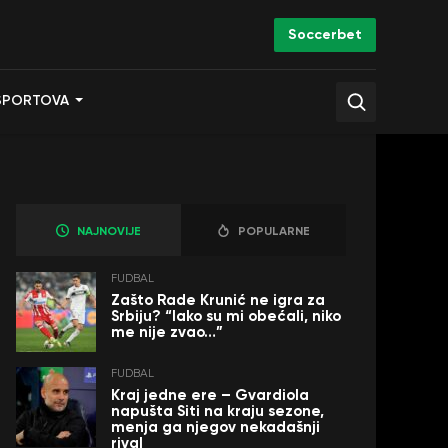
Soccerbet
SPORTOVA
NAJNOVIJE
POPULARNE
FUDBAL
Zašto Rade Krunić ne igra za
Srbiju? “Iako su mi obećali, niko
me nije zvao…”
FUDBAL
Kraj jedne ere – Gvardiola
napušta Siti na kraju sezone,
menja ga njegov nekadašnji
rival