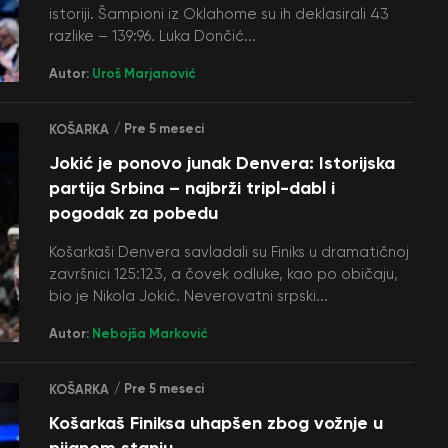
istoriji. Šampioni iz Oklahome su ih deklasirali 43
razlike – 139:96. Luka Dončić...
Autor:
Uroš Marjanović
/ Pre 5 meseci
KOŠARKA
Jokić je ponovo junak Denvera: Istorijska
partija Srbina – najbrži tripl-dabl i
pogodak za pobedu
Košarkaši Denvera savladali su Finiks u dramatičnoj
završnici 125:123, a čovek odluke, kao po običaju,
bio je Nikola Jokić. Neverovatni srpski...
Autor:
Nebojša Marković
/ Pre 5 meseci
KOŠARKA
Košarkaš Finiksa uhapšen zbog vožnje u
pijanom stanju