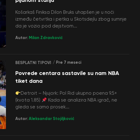
Košarkaš Finiksa Dilon Bruks uhapšen je u noći
između četvrtka i petka u Skotsdejlu zbog sumnje
da je vozio pod dejstvom...
Autor:
Milan Zdravković
/ Pre 7 meseci
BESPLATNI TIPOVI
Povrede centara sastavile su nam NBA
tiket dana
Detroit – Njujork: Pol Rid ukupno poena 9.5+
(kvota 1.85)
Kada se analizira NBA igrač, ne
gleda se samo prosek...
Autor:
Aleksandar Stojiljković