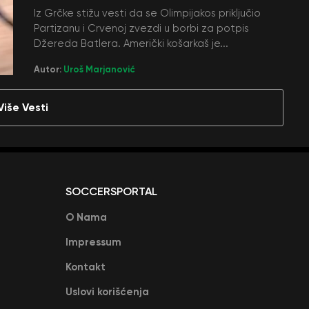
Iz Grčke stižu vesti da se Olimpijakos priključio
Partizanu i Crvenoj zvezdi u borbi za potpis
Džereda Batlera. Američki košarkaš je...
Autor:
Uroš Marjanović
Više Vesti
SOCCERSPORTAL
O Nama
Impressum
Kontakt
Uslovi korišćenja