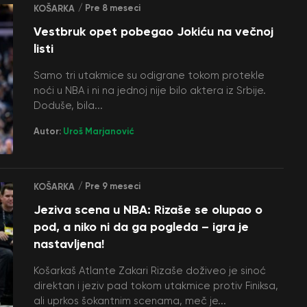
/ Pre 8 meseci
KOŠARKA
Vestbruk opet pobegao Jokiću na večnoj
listi
Samo tri utakmice su odigrane tokom protekle
noći u NBA i ni na jednoj nije bilo aktera iz Srbije.
Doduše, bila...
Autor:
Uroš Marjanović
/ Pre 9 meseci
KOŠARKA
Jeziva scena u NBA: Rizaše se olupao o
pod, a niko ni da ga pogleda – igra je
nastavljena!
Košarkaš Atlante Zakari Rizaše doživeo je sinoć
direktan i jeziv pad tokom utakmice protiv Finiksa,
ali uprkos šokantnim scenama, meč je...