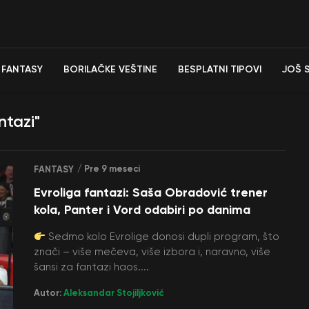
FANTASY
BORILAČKE VEŠTINE
BESPLATNI TIPOVI
JOŠ 
ntazi"
/ Pre 9 meseci
FANTASY
Evroliga fantazi: Saša Obradović trener
kola, Panter i Vord odabiri po danima
Sedmo kolo Evrolige donosi dupli program, što
znači – više mečeva, više izbora i, naravno, više
šansi za fantazi haos....
Autor:
Aleksandar Stojiljković