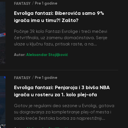
/ Pre 1 godine
FANTASY
Evroliga fantazi: Biberovića samo 9%
igrača ima u timu?! Zašto?
Počinje 39. kolo Fantazi Evrolige i treći mečevi
četvrtfinala, uz zamenu domaćinstava. Serije
ulaze u ključnu fazu, pritisak raste, a na...
Autor:
Aleksandar Stojiljković
/ Pre 1 godine
FANTASY
Evroliga fantazi: Penjaroja i 3 bivša NBA
igrača u rosteru za 1. kolo plej-ofa
Gotov je regularni deo sezone u Evroligi, gotova
su doigravanja za kompletiranje plej-of mesta i
sada kreće žestoka borba za najprestižniji...