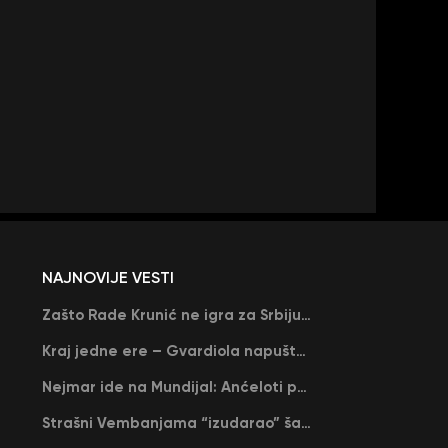
NAJNOVIJE VESTI
Zašto Rade Krunić ne igra za Srbiju? “Iako su mi obećali, niko me nije zvao…”
Kraj jedne ere – Gvardiola napušta Siti na kraju sezone, menja ga njegov nekadašnji rival
Nejmar ide na Mundijal: Anćeloti pročitao njegovo ime, Brazil u delirijumu (VIDEO)
Strašni Vembanjama “izudarao” šampiona za brejk: San Antonio poveo protiv Oklahome