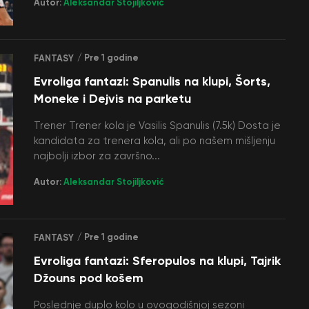
Autor:
Aleksandar Stojiljković
/ Pre 1 godine
FANTASY
Evroliga fantazi: Spanulis na klupi, Šorts,
Moneke i Dejvis na parketu
Trener Trener kola je Vasilis Spanulis (7.5k) Dosta je
kandidata za trenera kola, ali po našem mišljenju
najbolji izbor za završno...
Autor:
Aleksandar Stojiljković
/ Pre 1 godine
FANTASY
Evroliga fantazi: Sferopulos na klupi, Tajrik
Džouns pod košem
Poslednje duplo kolo u ovogodišnjoj sezoni