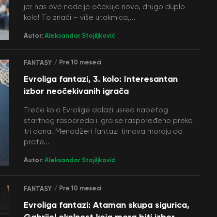
jer nas ove nedelje očekuje novo, drugo duplo
kolo! To znači – više utakmica,...
Autor:
Aleksandar Stojiljković
/ Pre 10 meseci
FANTASY
Evroliga fantazi, 3. kolo: Interesantan
izbor neočekivanih igrača
Treće kolo Evrolige dolazi usred napetog
startnog rasporeda i igra se raspoređeno preko
tri dana. Menadžeri fantazi timova moraju da
prate...
Autor:
Aleksandar Stojiljković
/ Pre 10 meseci
FANTASY
Evroliga fantazi: Ataman skupa sigurica,
Gabrijel okolnost koja mora biti izbor