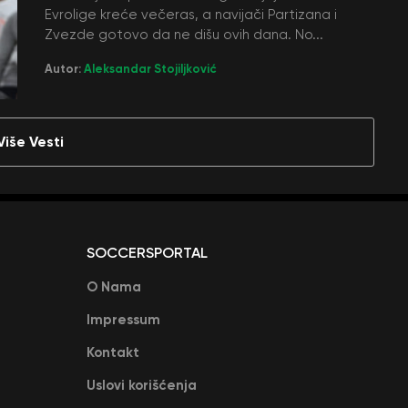
Evrolige kreće večeras, a navijači Partizana i
Zvezde gotovo da ne dišu ovih dana. No...
Autor:
Aleksandar Stojiljković
Više Vesti
SOCCERSPORTAL
O Nama
Impressum
Kontakt
Uslovi korišćenja