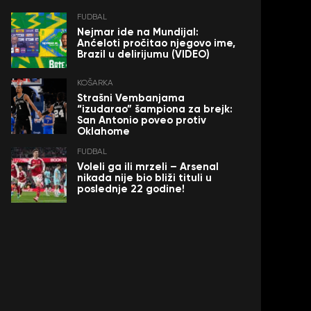
FUDBAL
Nejmar ide na Mundijal:
Anćeloti pročitao njegovo ime,
Brazil u delirijumu (VIDEO)
KOŠARKA
Strašni Vembanjama
“izudarao” šampiona za brejk:
San Antonio poveo protiv
Oklahome
FUDBAL
Voleli ga ili mrzeli – Arsenal
nikada nije bio bliži tituli u
poslednje 22 godine!