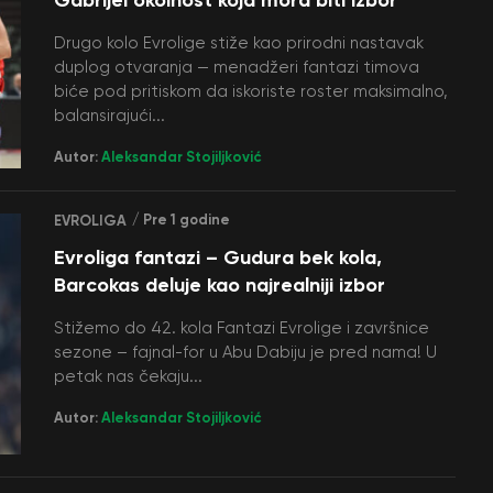
Drugo kolo Evrolige stiže kao prirodni nastavak
duplog otvaranja — menadžeri fantazi timova
biće pod pritiskom da iskoriste roster maksimalno,
balansirajući...
Autor:
Aleksandar Stojiljković
/ Pre 1 godine
EVROLIGA
Evroliga fantazi – Gudura bek kola,
Barcokas deluje kao najrealniji izbor
Stižemo do 42. kola Fantazi Evrolige i završnice
sezone – fajnal-for u Abu Dabiju je pred nama! U
petak nas čekaju...
Autor:
Aleksandar Stojiljković