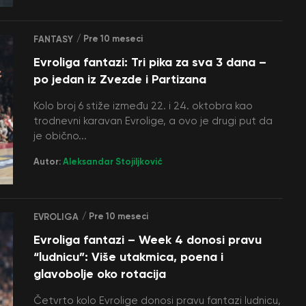
/ Pre 10 meseci
FANTASY
Evroliga fantazi: Tri pika za sva 3 dana –
po jedan iz Zvezde i Partizana
Kolo broj 6 stiže između 22. i 24. oktobra kao
trodnevni karavan Evrolige, a ovo je drugi put da
je obično...
Autor:
Aleksandar Stojiljković
/ Pre 10 meseci
EVROLIGA
Evroliga fantazi – Week 4 donosi pravu
“ludnicu”: Više utakmica, poena i
glavobolje oko rotacija
Četvrto kolo Evrolige donosi pravu fantazi ludnicu,