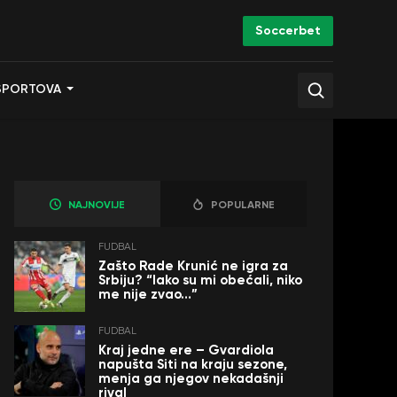
Soccerbet
SPORTOVA
NAJNOVIJE
POPULARNE
FUDBAL
Zašto Rade Krunić ne igra za
Srbiju? “Iako su mi obećali, niko
me nije zvao…”
FUDBAL
Kraj jedne ere – Gvardiola
napušta Siti na kraju sezone,
menja ga njegov nekadašnji
rival