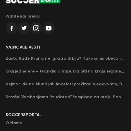
Pratite nas preko:
NAJNOVIJE VESTI
Zašto Rade Krunić ne igra za Srbiju? “Iako su mi obećali, niko me nije zvao…”
Kraj jedne ere – Gvardiola napušta Siti na kraju sezone, menja ga njegov nekadašnji rival
Nejmar ide na Mundijal: Anćeloti pročitao njegovo ime, Brazil u delirijumu (VIDEO)
Strašni Vembanjama “izudarao” šampiona za brejk: San Antonio poveo protiv Oklahome
SOCCERSPORTAL
O Nama