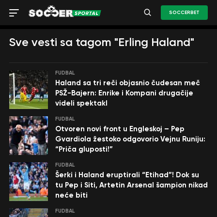
SOCCERBET
Sve vesti sa tagom "Erling Haland"
FUDBAL
Haland sa tri reči objasnio čudesan meč
PSŽ-Bajern: Enrike i Kompani drugačije
videli spektakl
FUDBAL
Otvoren novi front u Engleskoj – Pep
Gvardiola žestoko odgovorio Vejnu Runiju:
“Priča gluposti!”
FUDBAL
Šerki i Haland eruptirali “Etihad”! Dok su
tu Pep i Siti, Artetin Arsenal šampion nikad
neće biti
FUDBAL