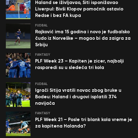
Haland se iživljavao, Siti isponižavao
Liverpul: Bivši Klopov pomoćnik ostavio
Redse i bez FA kupa
FUDBAL
Rajković ima 15 godina i novo je fudbalsko
čudo iz Norveške – mogao bi da zaigra za
Srbiju
FANTASY
PLF Week 23 – Kapiten je zicer, najbolji
rasporedi su u sledeća tri kola
FUDBAL
Igrači Sitija vratili novac zbog bruke u
Bodeu: Haland i drugovi isplatili 374
navijača
FANTASY
PLF Week 21 – Posle tri blank kola vreme je
za kapitena Halanda?