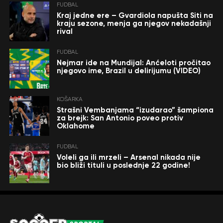
FUDBAL
Kraj jedne ere – Gvardiola napušta Siti na
kraju sezone, menja ga njegov nekadašnji
rival
FUDBAL
Nejmar ide na Mundijal: Anćeloti pročitao
njegovo ime, Brazil u delirijumu (VIDEO)
KOŠARKA
Strašni Vembanjama “izudarao” šampiona
za brejk: San Antonio poveo protiv
Oklahome
FUDBAL
Voleli ga ili mrzeli – Arsenal nikada nije
bio bliži tituli u poslednje 22 godine!