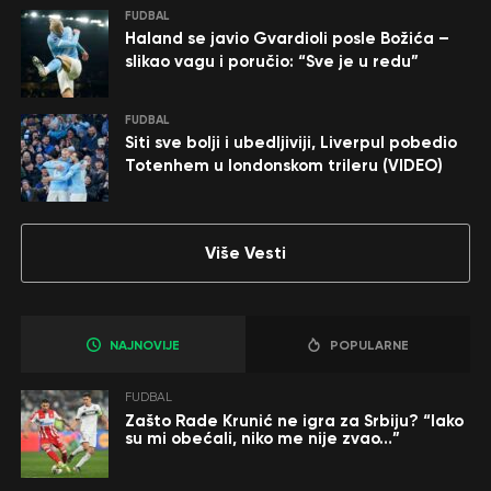
FUDBAL
Haland se javio Gvardioli posle Božića –
slikao vagu i poručio: “Sve je u redu”
FUDBAL
Siti sve bolji i ubedljiviji, Liverpul pobedio
Totenhem u londonskom trileru (VIDEO)
Više Vesti
NAJNOVIJE
POPULARNE
FUDBAL
Zašto Rade Krunić ne igra za Srbiju? “Iako
su mi obećali, niko me nije zvao…”