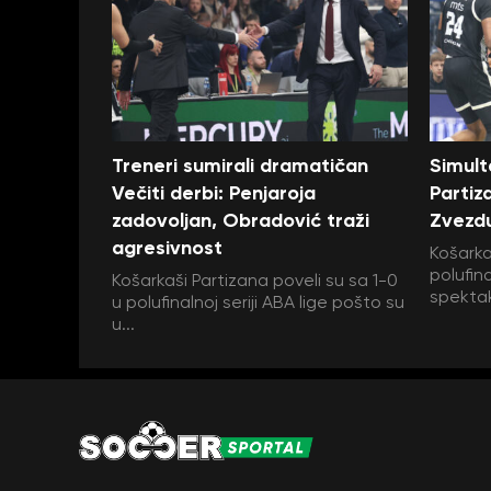
Treneri sumirali dramatičan
Simult
Večiti derbi: Penjaroja
Partiz
zadovoljan, Obradović traži
Zvezdu
agresivnost
Košarka
polufina
Košarkaši Partizana poveli su sa 1-0
spektak
u polufinalnoj seriji ABA lige pošto su
u...