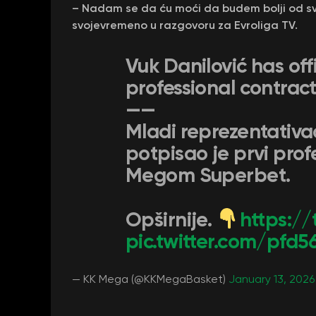
– Nadam se da ću moći da budem bolji od svog 
svojevremeno u razgovoru za Evroliga TV.
Vuk Danilović has offic
professional contrac
——
Mladi reprezentativac
potpisao je prvi prof
Megom Superbet.
Opširnije.
https://
pic.twitter.com/pfd
— KK Mega (@KKMegaBasket)
January 13, 2026