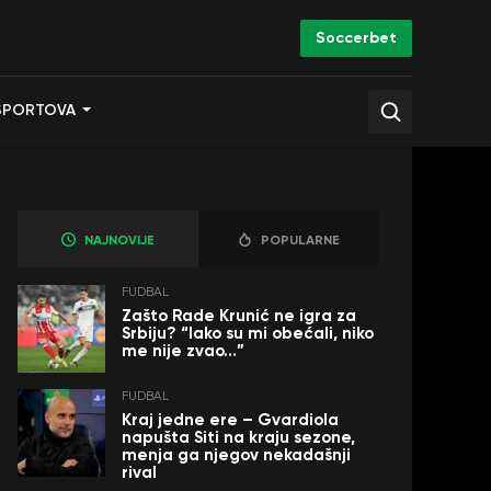
Soccerbet
SPORTOVA
NAJNOVIJE
POPULARNE
FUDBAL
Zašto Rade Krunić ne igra za
Srbiju? “Iako su mi obećali, niko
me nije zvao…”
FUDBAL
Kraj jedne ere – Gvardiola
napušta Siti na kraju sezone,
menja ga njegov nekadašnji
rival