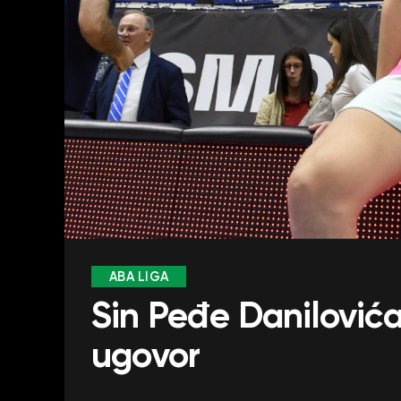
ABA LIGA
Sin Peđe Danilovića
ugovor