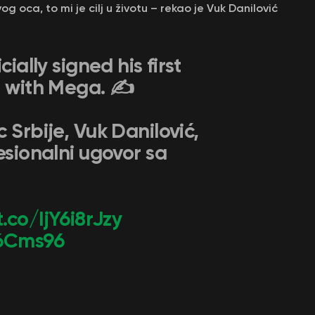
oca, to mi je cilj u životu – rekao je Vuk Danilović
ially signed his first
t with Mega. ✍️
 Srbije, Vuk Danilović,
esionalni ugovor sa
t.co/IjY6i8rJzy
56Cms96