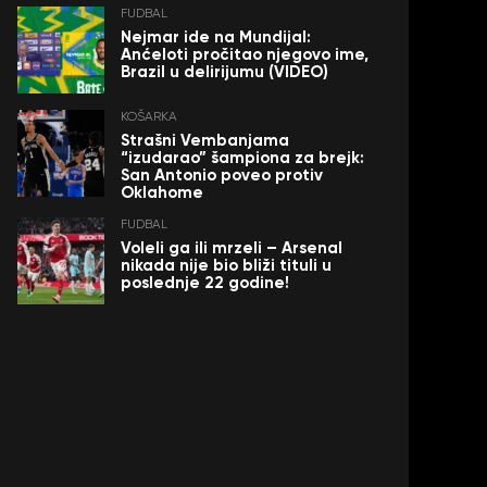
FUDBAL
Nejmar ide na Mundijal:
Anćeloti pročitao njegovo ime,
Brazil u delirijumu (VIDEO)
KOŠARKA
Strašni Vembanjama
“izudarao” šampiona za brejk:
San Antonio poveo protiv
Oklahome
FUDBAL
Voleli ga ili mrzeli – Arsenal
nikada nije bio bliži tituli u
poslednje 22 godine!