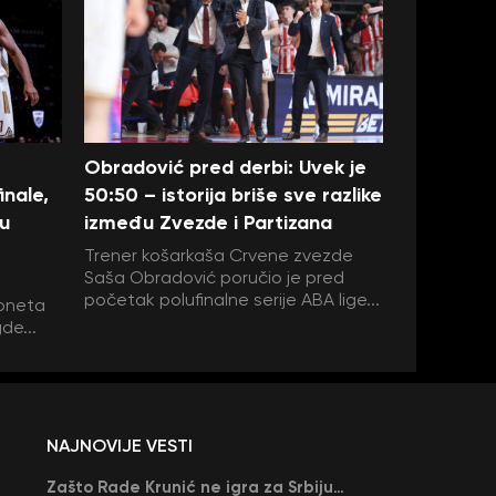
Obradović pred derbi: Uvek je
inale,
50:50 – istorija briše sve razlike
 u
između Zvezde i Partizana
Trener košarkaša Crvene zvezde
Saša Obradović poručio je pred
početak polufinalne serije ABA lige...
doneta
de...
NAJNOVIJE VESTI
Zašto Rade Krunić ne igra za Srbiju? “Iako su mi obećali, niko me nije zvao…”