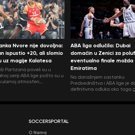
anka Nvore nije dovoljna:
ABA liga odlučila: Dubai
an ispustio +20, ali slomio
domaćin u Zenici za poluf
 uz magije Kalatesa
eventualno finale možda
Emiratima
ši Partizana poveli su u
lnoj seriji ABA lige pošto su u
Na današnjem sastanku
ularnoj atmosferi...
Predsedništva i ABA lige je 
definitivna odluka oko toga g
SOCCERSPORTAL
O Nama