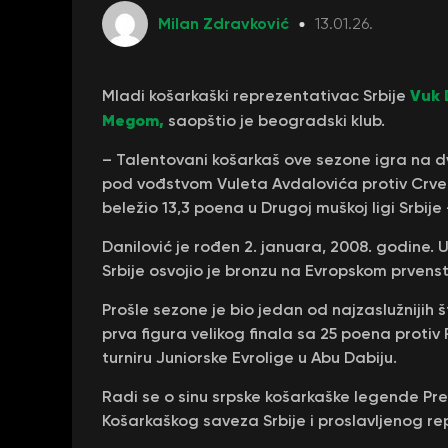
Milan Zdravković
13.01.26.
Vuk 
Mladi košarkaški reprezentativac Srbije
Megom,
saopštio je beogradski klub.
– Talentovani košarkaš ove sezone igra na dvo
pod vođstvom Vuleta Avdalovića protiv Crve
beležio 13,3 poena u Drugoj muškoj ligi Srbije 
Danilović je rođen 2. januara, 2008. godine. 
Srbije osvojio je bronzu na Evropskom prvens
Prošle sezone je bio jedan od najzaslužnijih št
prva figura velikog finala sa 25 poena proti
turniru Juniorske Evrolige u Abu Dabiju.
Radi se o sinu srpske košarkaške legende P
Košarkaškog saveza Srbije i proslavljenog re