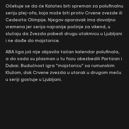
Očekuje se da će Kalates biti spreman za polufinalnu
seriju plej-ofa, koja može biti protiv Crvene zvezde ili
Cedevita Olimpije. Njegov oporavak ima dovoljno
vremena jer serija najranije počinje za vikend, u
slučaju da Zvezda pobedi drugu utakmicu u Ljubljani
i ne dođe do majstorice.
ABA liga još nije objavila tačan kalendar polufinala,
a do sada su plasman u tu fazu obezbedili Partizan i
Dubai. Budućnost igra “majstoricu” sa rumunskim
Klužom, dok Crvene zvezda u utorak u drugom meču
u seriji gostuje u Ljubljani.