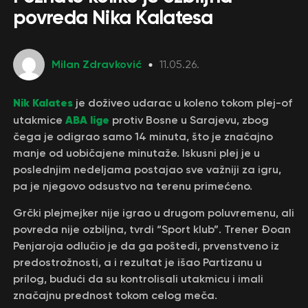
povreda Nika Kalatesa
Milan Zdravković
11.05.26.
Nik Kalates
je doživeo udarac u koleno tokom plej-of
ABA lige
utakmice
protiv Bosne u Sarajevu, zbog
čega je odigrao samo 14 minuta, što je značajno
manje od uobičajene minutaže. Iskusni plej je u
poslednjim nedeljama postajao sve važniji za igru,
pa je njegovo odsustvo na terenu primećeno.
Grčki plejmejker nije igrao u drugom poluvremenu, ali
povreda nije ozbiljna, tvrdi “Sport klub”. Trener Đoan
Penjaroja odlučio je da ga poštedi, prvenstveno iz
predostrožnosti, a i rezultat je išao Partizanu u
prilog, budući da su kontrolisali utakmicu i imali
značajnu prednost tokom celog meča.