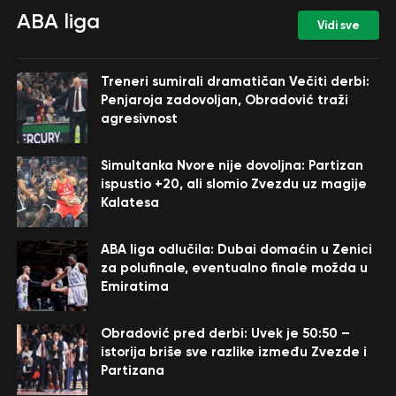
ABA liga
Vidi sve
Treneri sumirali dramatičan Večiti derbi:
Penjaroja zadovoljan, Obradović traži
agresivnost
Simultanka Nvore nije dovoljna: Partizan
ispustio +20, ali slomio Zvezdu uz magije
Kalatesa
ABA liga odlučila: Dubai domaćin u Zenici
za polufinale, eventualno finale možda u
Emiratima
Obradović pred derbi: Uvek je 50:50 –
istorija briše sve razlike između Zvezde i
Partizana