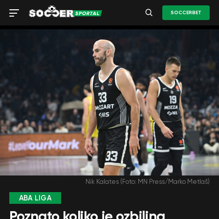
SOCCERBET
Nik Kalates (Foto: MN Press/Marko Metlaš)
ABA LIGA
Poznato koliko je ozbiljna