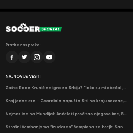
Pratite nas preko:
NAJNOVIJE VESTI
Zašto Rade Krunić ne igra za Srbiju? “Iako su mi obećali, niko me nije zvao…”
Kraj jedne ere – Gvardiola napušta Siti na kraju sezone, menja ga njegov nekadašnji rival
Nejmar ide na Mundijal: Anćeloti pročitao njegovo ime, Brazil u delirijumu (VIDEO)
Strašni Vembanjama “izudarao” šampiona za brejk: San Antonio poveo protiv Oklahome