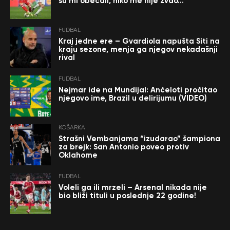
su mi obećali, niko me nije zvao…”
FUDBAL
Kraj jedne ere – Gvardiola napušta Siti na
kraju sezone, menja ga njegov nekadašnji
rival
FUDBAL
Nejmar ide na Mundijal: Anćeloti pročitao
njegovo ime, Brazil u delirijumu (VIDEO)
KOŠARKA
Strašni Vembanjama “izudarao” šampiona
za brejk: San Antonio poveo protiv
Oklahome
FUDBAL
Voleli ga ili mrzeli – Arsenal nikada nije
bio bliži tituli u poslednje 22 godine!