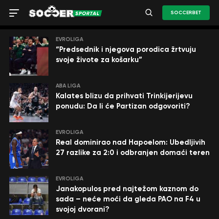
SOCCERBET
EVROLIGA
“Predsednik i njegova porodica žrtvuju
svoje živote za košarku”
ABA LIGA
Kalates blizu da prihvati Trinkijerijevu
ponudu: Da li će Partizan odgovoriti?
EVROLIGA
Real dominirao nad Hapoelom: Ubedljivih
27 razlike za 2:0 i odbranjen domaći teren
EVROLIGA
Janakopulos pred najtežom kaznom do
sada – neće moći da gleda PAO na F4 u
svojoj dvorani?