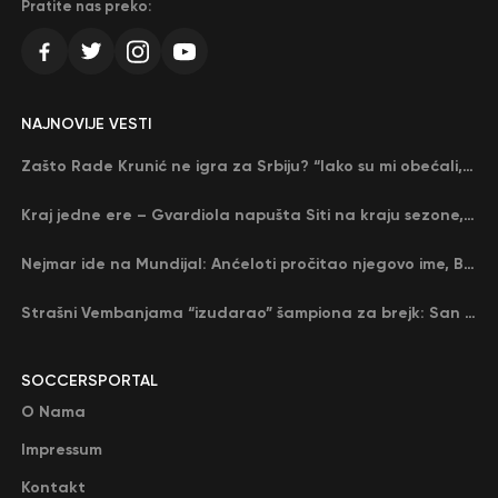
Pratite nas preko:
NAJNOVIJE VESTI
Zašto Rade Krunić ne igra za Srbiju? “Iako su mi obećali, niko me nije zvao…”
Kraj jedne ere – Gvardiola napušta Siti na kraju sezone, menja ga njegov nekadašnji rival
Nejmar ide na Mundijal: Anćeloti pročitao njegovo ime, Brazil u delirijumu (VIDEO)
Strašni Vembanjama “izudarao” šampiona za brejk: San Antonio poveo protiv Oklahome
SOCCERSPORTAL
O Nama
Impressum
Kontakt