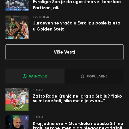
Evrolige: San je da ugostimo velikane kao
Partizan, ali…
EVROLIGA
Jurceven se vraća u Evroligu posle izleta
u Golden Stejt
Više Vesti
NAJNOVIJE
POPULARNE
FUDBAL
Zašto Rade Krunić ne igra za Srbiju? “Iako
su mi obećali, niko me nije zvao…”
FUDBAL
Kraj jedne ere – Gvardiola napušta Siti na
kraju sezone, menja ga njegov nekadašnji