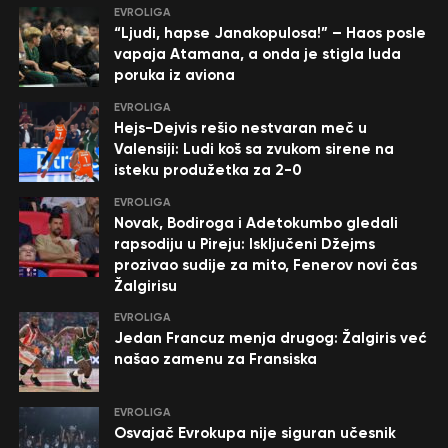
EVROLIGA
“Ljudi, hapse Janakopulosa!” – Haos posle
vapaja Atamana, a onda je stigla luda
poruka iz aviona
EVROLIGA
Hejs-Dejvis rešio nestvaran meč u
Valensiji: Ludi koš sa zvukom sirene na
isteku produžetka za 2-0
EVROLIGA
Novak, Bodiroga i Adetokumbo gledali
rapsodiju u Pireju: Isključeni Džejms
prozivao sudije za mito, Fenerov novi čas
Žalgirisu
EVROLIGA
Jedan Francuz menja drugog: Žalgiris već
našao zamenu za Fransiska
EVROLIGA
Osvajač Evrokupa nije siguran učesnik