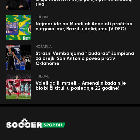
rival
FUDBAL
Nejmar ide na Mundijal: Anćeloti pročitao
njegovo ime, Brazil u delirijumu (VIDEO)
KOŠARKA
Strašni Vembanjama “izudarao” šampiona
za brejk: San Antonio poveo protiv
Oklahome
FUDBAL
Voleli ga ili mrzeli – Arsenal nikada nije
bio bliži tituli u poslednje 22 godine!