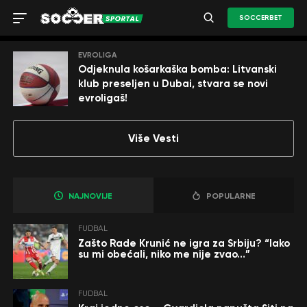
SOCCERBET
EVROLIGA
Odjeknula košarkaška bomba: Litvanski
klub preseljen u Dubai, stvara se novi
evroligaš!
Više Vesti
NAJNOVIJE
POPULARNE
FUDBAL
Zašto Rade Krunić ne igra za Srbiju? “Iako
su mi obećali, niko me nije zvao…”
FUDBAL