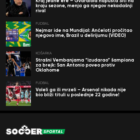
Kraj jedne ere – Gvardiola napušta Siti na
kraju sezone, menja ga njegov nekadašnji
rival
FUDBAL
Nejmar ide na Mundijal: Anćeloti pročitao
njegovo ime, Brazil u delirijumu (VIDEO)
KOŠARKA
Strašni Vembanjama “izudarao” šampiona
za brejk: San Antonio poveo protiv
Oklahome
FUDBAL
Voleli ga ili mrzeli – Arsenal nikada nije
bio bliži tituli u poslednje 22 godine!