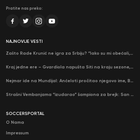
Pratite nas preko:
NAJNOVIJE VESTI
Zašto Rade Krunić ne igra za Srbiju? “Iako su mi obećali, niko me nije zvao…”
Kraj jedne ere – Gvardiola napušta Siti na kraju sezone, menja ga njegov nekadašnji rival
Nejmar ide na Mundijal: Anćeloti pročitao njegovo ime, Brazil u delirijumu (VIDEO)
Strašni Vembanjama “izudarao” šampiona za brejk: San Antonio poveo protiv Oklahome
SOCCERSPORTAL
O Nama
Impressum