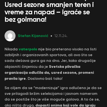
Usred sezone smanjen teren i
vreme za napad – igraće se
bez golmana!
Stefan Kijanović
12.11.24.
vaterpolo
Nikada
nije bio preterano visoko na listi
ozbiljnih i organizovanih sportova, ali ovo što se
sada dešava gura ga na dno. Jer, kako drugačije
Svetska plivačka
objasniti činjenicu da je
organizacija odlučila da, usred sezone, promeni
pravila igre
. Doslovno baš tako!
Sa ciljem da se “modernizuje” igra odlučeno je da se
sve prilagodi bržim selekcijama i jasnom namerom
da se postiže što je više moguće golova. A to će se,
dopasti onima koji vole da igraju
ako ništa drugo,