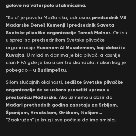
golove na vaterpolo utakmicama.
predsednik VS
“Kolo” je povela Mađarska, odnosno,
Mađarske Deneš Kemenji i predsednik Saveta
Svetske plivačke organizacije Tamaš Molnar.
Oni su
u sprezi sa predsednikom Svetske plivačke
Husanom Al Musalemom, koji dolazi iz
organizacije
Kuvajta
. U mlađim danima je bio plivač, a kasnije
član FIFA gde je bio u centru skandala, nakon kog je
u Budimpeštu.
pobegao –
sedište Svetske plivačke
Silom slučajnih okolnosti,
organizacije će se uskoro preseliti upravo u
prestonicu Mađarske.
Ako uzmemo u obzir da
Mađari prethodnih godina zaostaju za Srbijom,
Španijom, Hrvatskom, Grčkom, Italijom…
“Zaokružen” je krug i sve počinje da ima smisla.