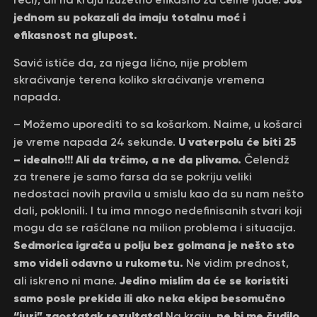
jednom su pokazali da imaju totalnu moć i
efikasnost na glupost.
Savić ističe da, za njega lično, nije problem
skraćivanje terena koliko skraćivanje vremena
napada.
– Možemo uporediti to sa košarkom. Naime, u košarci
U vaterpolu će biti 25
je vreme napada 24 sekunde.
– idealno!!! Ali da trčimo, a ne da plivamo.
Čelendž
za trenere je samo farsa da se pokriju veliki
nedostaci novih pravila u smislu kao da su nam nešto
dali, poklonili. I tu ima mnogo nedefinisanih stvari koji
mogu da se raščlane na milion problema i situacija.
Sedmorica igrača u polju bez golmana je nešto sto
smo videli odavno u rukometu.
Ne vidim prednost,
Jedino mislim da će se koristiti
ali iskreno ni mane.
samo posle prekida ili ako neka ekipa besomučno
“juri” zaostatak rezultata!
ne bi me čudilo
Na kraju,