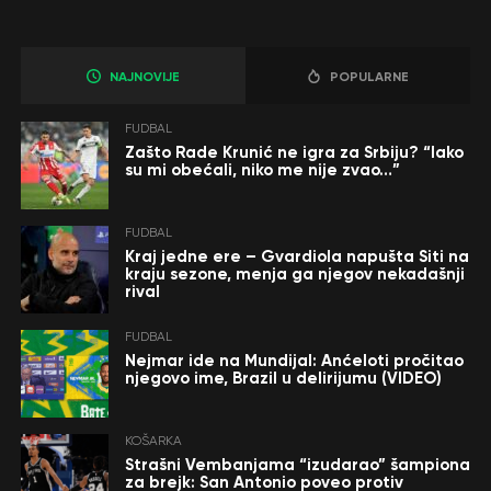
NAJNOVIJE
POPULARNE
FUDBAL
Zašto Rade Krunić ne igra za Srbiju? “Iako
su mi obećali, niko me nije zvao…”
FUDBAL
Kraj jedne ere – Gvardiola napušta Siti na
kraju sezone, menja ga njegov nekadašnji
rival
FUDBAL
Nejmar ide na Mundijal: Anćeloti pročitao
njegovo ime, Brazil u delirijumu (VIDEO)
KOŠARKA
Strašni Vembanjama “izudarao” šampiona
za brejk: San Antonio poveo protiv