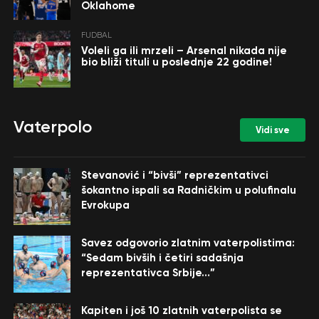
Oklahome
FUDBAL
Voleli ga ili mrzeli – Arsenal nikada nije
bio bliži tituli u poslednje 22 godine!
Vaterpolo
Vidi sve
Stevanović i “bivši” reprezentativci
šokantno ispali sa Radničkim u polufinalu
Evrokupa
Savez odgovorio zlatnim vaterpolistima:
“Sedam bivših i četiri sadašnja
reprezentativca Srbije…”
Kapiten i još 10 zlatnih vaterpolista se