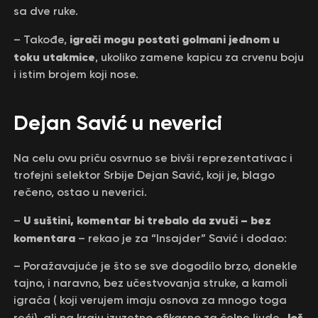
sa dve ruke.
igrači mogu postati golmani jednom u
– Takođe,
toku utakmice
, ukoliko zamene kapicu za crvenu boju
i istim brojem koji nose.
Dejan Savić u neverici
Na celu ovu priču osvrnuo se bivši reprezentativac i
trofejni selektor Srbije Dejan Savić, koji je, blago
rečeno, ostao u neverici.
U suštini, komentar bi trebalo da zvuči – bez
–
komentara
– rekao je za “Insajder” Savić i dodao:
– Poražavajuće je što se sve dogodilo brzo, donekle
tajno, i naravno, bez učestvovanja struke, a kamoli
igrača ( koji verujem imaju osnova za mnogo toga
Još
reći), ali na kraju izuzetno efikasno za čelne ljude.