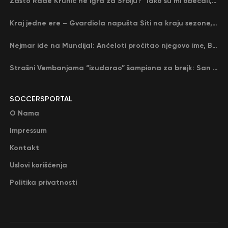
Zašto Rade Krunić ne igra za Srbiju? “Iako su mi obećali, niko me nije zvao…”
Kraj jedne ere – Gvardiola napušta Siti na kraju sezone, menja ga njegov nekadašnji rival
Nejmar ide na Mundijal: Anćeloti pročitao njegovo ime, Brazil u delirijumu (VIDEO)
Strašni Vembanjama “izudarao” šampiona za brejk: San Antonio poveo protiv Oklahome
SOCCERSPORTAL
O Nama
Impressum
Kontakt
Uslovi korišćenja
Politika privatnosti