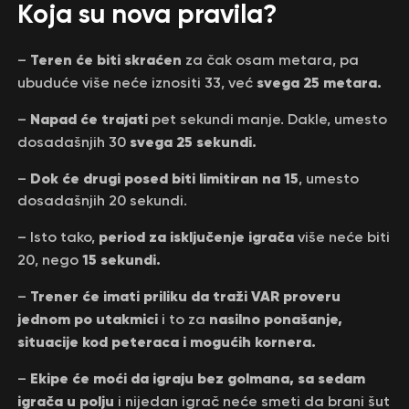
Koja su nova pravila?
Teren će biti skraćen
–
za čak osam metara, pa
svega 25 metara.
ubuduće više neće iznositi 33, već
Napad će trajati
–
pet sekundi manje. Dakle, umesto
svega 25 sekundi.
dosadašnjih 30
Dok će drugi posed biti limitiran na 15
–
, umesto
dosadašnjih 20 sekundi.
period za isključenje igrača
– Isto tako,
više neće biti
15 sekundi.
20, nego
Trener će imati priliku da traži VAR proveru
–
jednom po utakmici
nasilno ponašanje,
i to za
situacije kod peteraca i mogućih kornera.
Ekipe će moći da igraju bez golmana, sa sedam
–
igrača u polju
i nijedan igrač neće smeti da brani šut