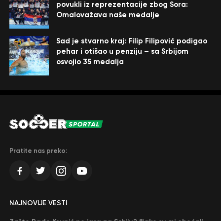
povukli iz reprezentacije zbog Sora:
Omalovažava naše medalje
Sad je stvarno kraj: Filip Filipović podigao
pehar i otišao u penziju – sa Srbijom
osvojio 35 medalja
Pratite nas preko:
NAJNOVIJE VESTI