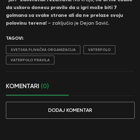
da uskoro donesu pravilo da u igri može biti 7
golmana sa svake strane ali da ne prelaze svoju
polovinu terena!
– zaključio je Dejan Savić.
TAGOVI:
SVETSKA PLIVAČKA ORGANIZACIJA
VATERPOLO
VATERPOLO PRAVILA
KOMENTARI
(0)
DODAJ KOMENTAR