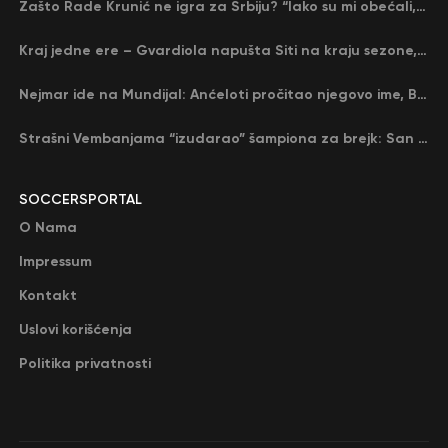
Zašto Rade Krunić ne igra za Srbiju? “Iako su mi obećali, niko me nije zvao…”
Kraj jedne ere – Gvardiola napušta Siti na kraju sezone, menja ga njegov nekadašnji rival
Nejmar ide na Mundijal: Anćeloti pročitao njegovo ime, Brazil u delirijumu (VIDEO)
Strašni Vembanjama “izudarao” šampiona za brejk: San Antonio poveo protiv Oklahome
SOCCERSPORTAL
O Nama
Impressum
Kontakt
Uslovi korišćenja
Politika privatnosti