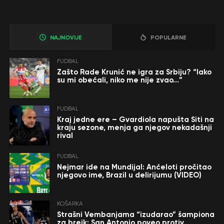
NAJNOVIJE
POPULARNE
FUDBAL
Zašto Rade Krunić ne igra za Srbiju? “Iako
su mi obećali, niko me nije zvao…”
FUDBAL
Kraj jedne ere – Gvardiola napušta Siti na
kraju sezone, menja ga njegov nekadašnji
rival
FUDBAL
Nejmar ide na Mundijal: Anćeloti pročitao
njegovo ime, Brazil u delirijumu (VIDEO)
KOŠARKA
Strašni Vembanjama “izudarao” šampiona
za brejk: San Antonio poveo protiv