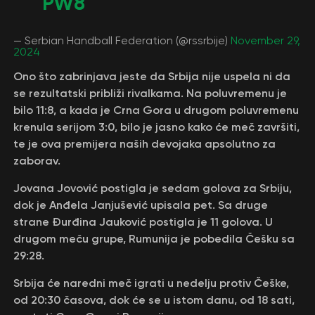
PW8
— Serbian Handball Federation (@rssrbije)
November 29,
2024
Ono što zabrinjava jeste da Srbija nije uspela ni da
se rezultatski približi rivalkama. Na poluvremenu je
bilo 11:8, a kada je Crna Gora u drugom poluvremenu
krenula serijom 3:0, bilo je jasno kako će meč završiti,
te je ova premijera naših devojaka apsolutno za
zaborav.
Jovana Jovović postigla je sedam golova za Srbiju,
dok je Anđela Janjušević upisala pet. Sa druge
strane Đurđina Jauković postigla je 11 golova. U
drugom meču grupe, Rumunija je pobedila Češku sa
29:28.
Srbija će naredni meč igrati u nedelju protiv Češke,
od 20:30 časova, dok će se u istom danu, od 18 sati,