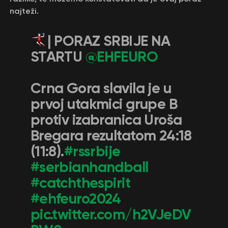
najteži.
| PORAZ SRBIJE NA
STARTU
@EHFEURO
Crna Gora slavila je u
prvoj utakmici grupe B
protiv izabranica Uroša
Bregara rezultatom 24:18
(11:8).
#rssrbije
#serbianhandball
#catchthespirit
#ehfeuro2024
pic.twitter.com/h2VJeDV