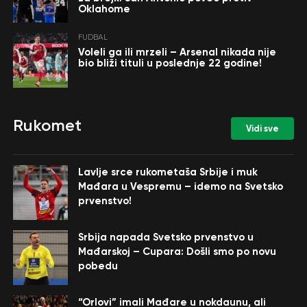
Oklahome
FUDBAL
Voleli ga ili mrzeli – Arsenal nikada nije
bio bliži tituli u poslednje 22 godine!
Rukomet
Vidi sve
Lavlje srce rukometaša Srbije i muk
Mađara u Vespremu – idemo na Svetsko
prvenstvo!
Srbija napada Svetsko prvenstvo u
Mađarskoj – Cupara: Došli smo po novu
pobedu
“Orlovi” imali Mađare u nokdaunu, ali