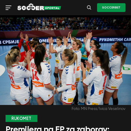
SOCCERBET
Foto: MN Press/Ivica Veselinov
RUKOMET
Premijera na EP za zaborav: