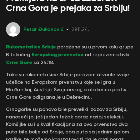
Crna Gora je prejaka za Srbiju!
Petar Đukanović
29.11.24.
Rukometašice Srbije
poražene su u prvom kolu grupe
Evropskog prvenstva
B tekućeg
od reprezentativki
Crne Gore
sa 24:18.
Tako su rukometašice Srbije porazom otvorile svoje
učešće na Evropskom prvenstvu koje se igra u
Mađarskoj, Austriji i Švajcarskoj, a utakmica protiv
Crne Gore odigrana je u Debrecinu.
Crnogorke su ponovo bile preveliki izazov za Srbiju,
nanoseći joj još jedan težak poraz našoj selekciji.
Komšijke su i u kvalifikacijana za ovo prvenstvo dva
puta bile bolje od Srbije, oba puta sa jednim golom
razlike, te možemo konstatovati da je ovaj poraz