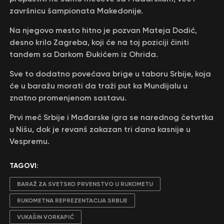
završnicu šampionata Makedonije.
Na njegovo mesto hitno je pozvan Mateja Dodić,
desno krilo Zagreba, koji će na toj poziciji činiti
tandem sa Darkom Đukićem iz Ohrida.
Sve to dodatno povećava brige u taboru Srbije, koja
će u baražu morati da traži put ka Mundijalu u
znatno promenjenom sastavu.
Prvi meč Srbije i Mađarske igra se narednog četvrtka
u Nišu, dok je revanš zakazan tri dana kasnije u
Vespremu.
TAGOVI:
BARAŽ ZA SVETSKO PRVENSTVO U RUKOMETU
RUKOMETNA REPREZENTACIJA SRBIJE
VUKAŠIN VORKAPIĆ