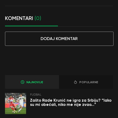
KOMENTARI
(0)
DODAJ KOMENTAR
NAJNOVIJE
POPULARNE
FUDBAL
Zašto Rade Krunić ne igra za Srbiju? “Iako
su mi obećali, niko me nije zvao…”