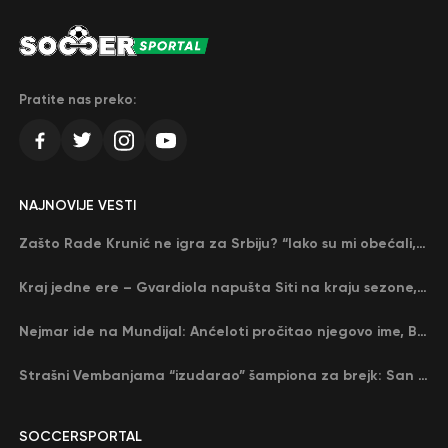
Pratite nas preko:
NAJNOVIJE VESTI
Zašto Rade Krunić ne igra za Srbiju? “Iako su mi obećali, niko me nije zvao…”
Kraj jedne ere – Gvardiola napušta Siti na kraju sezone, menja ga njegov nekadašnji rival
Nejmar ide na Mundijal: Anćeloti pročitao njegovo ime, Brazil u delirijumu (VIDEO)
Strašni Vembanjama “izudarao” šampiona za brejk: San Antonio poveo protiv Oklahome
SOCCERSPORTAL