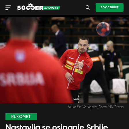
SOCCERBET
Vukašin Vorkapić; Foto: MN Press
RUKOMET
Nastavlja se osipanje Srbije