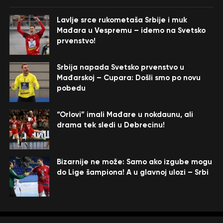
Lavlje srce rukometaša Srbije i muk
Mađara u Vespremu – idemo na Svetsko
prvenstvo!
Srbija napada Svetsko prvenstvo u
Mađarskoj – Cupara: Došli smo po novu
pobedu
“Orlovi” imali Mađare u nokdaunu, ali
drama tek sledi u Debrecinu!
Bizarnije ne može: Samo ako izgube mogu
do Lige šampiona! A u glavnoj ulozi – Srbi