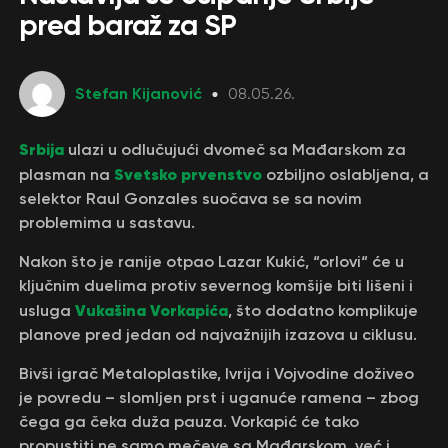
pred baraž za SP
Stefan Kijanović
08.05.26.
Srbija
ulazi u odlučujući dvomeč sa Mađarskom za
Svetsko prvenstvo
plasman na
ozbiljno oslabljena, a
selektor Raul Gonzales suočava se sa novim
problemima u sastavu.
Nakon što je ranije otpao Lazar Kukić, “orlovi“ će u
ključnim duelima protiv severnog komšije biti lišeni i
Vukašina Vorkapića
usluga
, što dodatno komplikuje
planove pred jedan od najvažnijih izazova u ciklusu.
Bivši igrač Metaloplastike, Ivrija i Vojvodine doživeo
je povredu – slomljen prst i uganuće ramena – zbog
čega ga čeka duža pauza. Vorkapić će tako
propustiti ne samo mečeve sa Mađarskom, već i