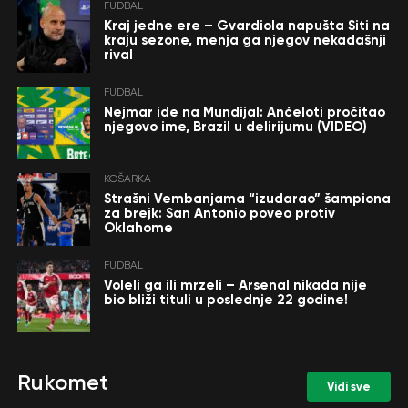
FUDBAL
Kraj jedne ere – Gvardiola napušta Siti na
kraju sezone, menja ga njegov nekadašnji
rival
FUDBAL
Nejmar ide na Mundijal: Anćeloti pročitao
njegovo ime, Brazil u delirijumu (VIDEO)
KOŠARKA
Strašni Vembanjama “izudarao” šampiona
za brejk: San Antonio poveo protiv
Oklahome
FUDBAL
Voleli ga ili mrzeli – Arsenal nikada nije
bio bliži tituli u poslednje 22 godine!
Rukomet
Vidi sve