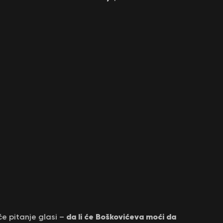
da li će Boškovićeva moći da
eće pitanje glasi –