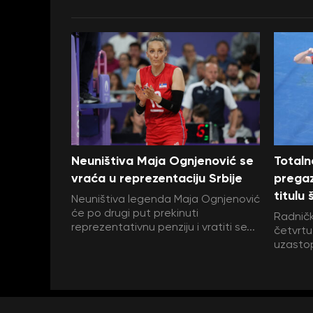
Neuništiva Maja Ognjenović se
Totaln
vraća u reprezentaciju Srbije
pregaz
titulu
Neuništiva legenda Maja Ognjenović
će po drugi put prekinuti
Radničk
reprezentativnu penziju i vratiti se...
četvrtu
uzastop