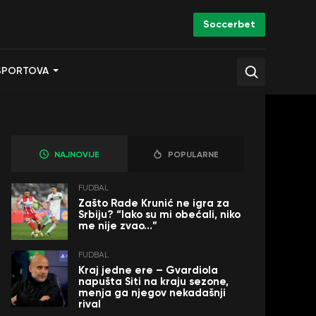
Soccerbet
SPORTOVA
NAJNOVIJE
POPULARNE
FUDBAL
Zašto Rade Krunić ne igra za
Srbiju? “Iako su mi obećali, niko
me nije zvao…”
FUDBAL
Kraj jedne ere – Gvardiola
napušta Siti na kraju sezone,
menja ga njegov nekadašnji
rival