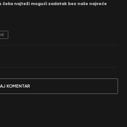
as čeka najteži mogući zadatak bez naše najveće
IĆ
AJ KOMENTAR