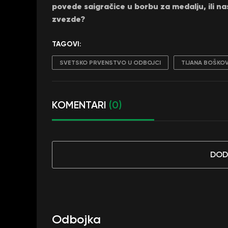
povede saigračice u borbu za medalju, ili n
zvezde?
TAGOVI:
SVETSKO PRVENSTVO U ODBOJCI
TIJANA BOŠKOV
KOMENTARI
(0)
DOD
Odbojka