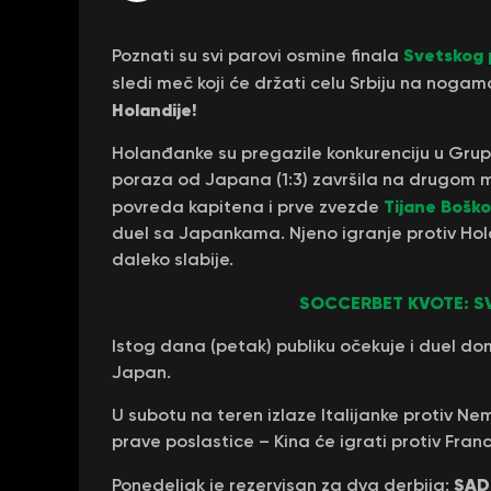
Svetskog 
Poznati su svi parovi osmine finala
sledi meč koji će držati celu Srbiju na noga
Holandije!
Holanđanke su pregazile konkurenciju u Grupi 
poraza od Japana (1:3) završila na drugom m
Tijane Boško
povreda kapitena i prve zvezde
duel sa Japankama. Njeno igranje protiv Holan
daleko slabije.
SOCCERBET KVOTE: S
Istog dana (petak) publiku očekuje i duel do
Japan.
U subotu na teren izlaze Italijanke protiv Nem
prave poslastice – Kina će igrati protiv Fran
SAD
Ponedeljak je rezervisan za dva derbija: