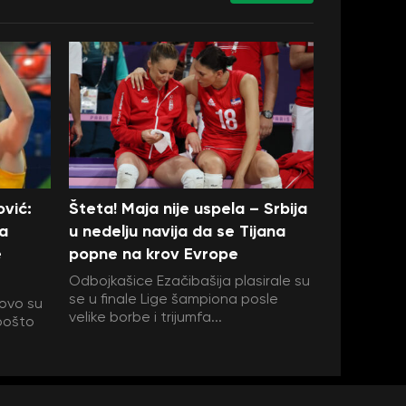
ović:
Šteta! Maja nije uspela – Srbija
a
u nedelju navija da se Tijana
e
popne na krov Evrope
Odbojkašice Ezačibašija plasirale su
se u finale Lige šampiona posle
ovo su
velike borbe i trijumfa...
pošto