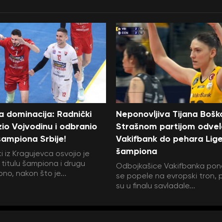
a dominacija: Radnički
Neponovljiva Tijana Bošk
io Vojvodinu i odbranio
Strašnom partijom odvel
 šampiona Srbije!
Vakifbank do pehara Lig
šampiona
i iz Kragujevca osvojio je
 titulu šampiona i drugu
Odbojkašice Vakifbanka pon
no, nakon što je...
se popele na evropski tron, 
su u finalu savladale...