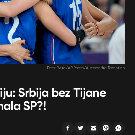
Foto: Beta/AP Photo/Alessandra Tarantino
u: Srbija bez Tijane
nala SP?!