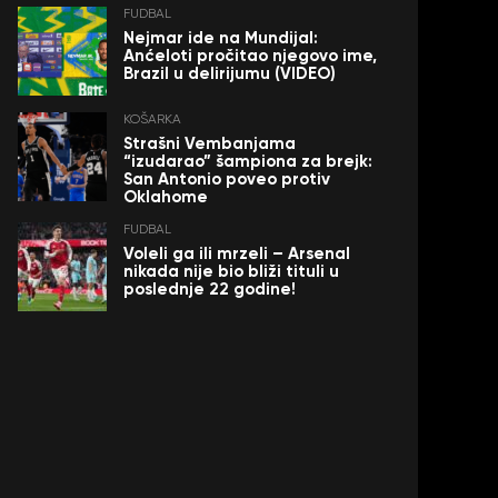
FUDBAL
Nejmar ide na Mundijal:
Anćeloti pročitao njegovo ime,
Brazil u delirijumu (VIDEO)
KOŠARKA
Strašni Vembanjama
“izudarao” šampiona za brejk:
San Antonio poveo protiv
Oklahome
FUDBAL
Voleli ga ili mrzeli – Arsenal
nikada nije bio bliži tituli u
poslednje 22 godine!