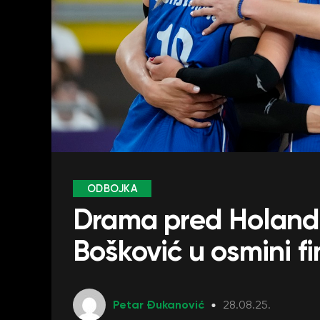
ODBOJKA
Drama pred Holandij
Bošković u osmini fi
Petar Đukanović
28.08.25.