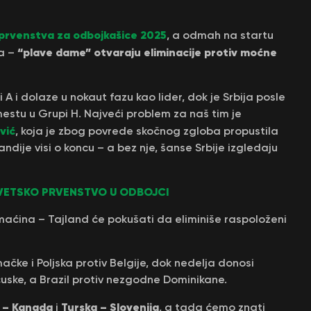
prvenstva za odbojkašice 2025
, a odmah na startu
“plave dame” otvaraju eliminacije protiv moćne
ma –
A i dolaze u nokaut fazu kao lider, dok je Srbija posle
estu u Grupi H. Najveći problem za naš tim je
vić
, koja je zbog povrede skočnog zgloba propustila
dije visi o koncu – a bez nje, šanse Srbije izgledaju
VETSKO PRVENSTVO U ODBOJCI
maćina – Tajland će pokušati da eliminiše raspoloženi
ačke i Poljska protiv Belgije, dok nedelja donosi
cuske, a Brazil protiv nezgodne Dominikane.
 – Kanada
Turska – Slovenija
i
, a tada ćemo znati