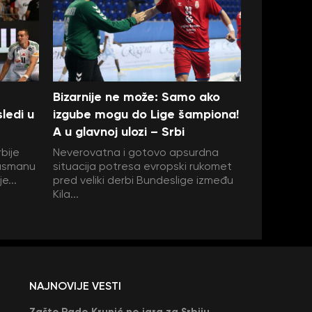
Bizarnije ne može: Samo ako
ledi u
izgube mogu do Lige šampiona!
A u glavnoj ulozi – Srbi
bije
Neverovatna i gotovo apsurdna
plasmanu
situacija potresa evropski rukomet
e...
pred veliki derbi Bundeslige između
Kila...
NAJNOVIJE VESTI
Zašto Rade Krunić ne igra za Srbiju? “Iako su mi obećali, niko me nije zvao…”