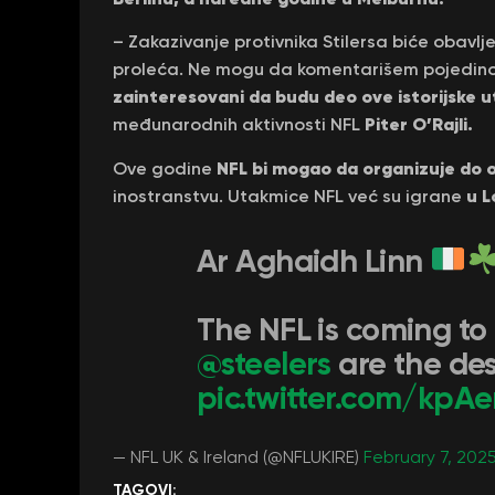
– Zakazivanje protivnika Stilersa biće obavl
proleća. Ne mogu da komentarišem pojedinos
zainteresovani da budu deo ove istorijske 
Piter O’Rajli.
međunarodnih aktivnosti NFL
NFL bi mogao da organizuje do
Ove godine
u L
inostranstvu. Utakmice NFL već su igrane
Ar Aghaidh Linn
The NFL is coming to 
@steelers
are the de
pic.twitter.com/kp
— NFL UK & Ireland (@NFLUKIRE)
February 7, 202
TAGOVI: