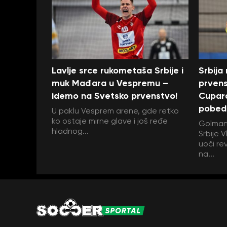
Lavlje srce rukometaša Srbije i
Srbija
muk Mađara u Vespremu –
prvens
idemo na Svetsko prvenstvo!
Cupara
pobed
U paklu Vesprem arene, gde retko
ko ostaje mirne glave i još ređe
Golman
hladnog...
Srbije 
uoči r
na...