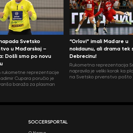
 napada Svetsko
“Orlovi” imali Mađare u
tvo u Mađarskoj –
nokdaunu, ali drama tek s
: Došli smo po novu
Debrecinu!
u
Rukometna reprezentacija Sr
napravila je veliki korak ka 
 rukometne reprezentacije
na Svetsko prvenstvo pošto j
Vladimir Cupara poručio je
evanša baraža za plasman
SOCCERSPORTAL
O Nama