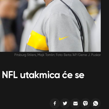
Pitsburg Stilers, Majk Tomlin; Foto: Beta/AP/Gene J. Puskar
ji: NFL utakmica će se