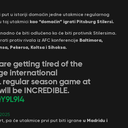
i put u istoriji domaćin jedne utakmice regularnog
kao “domaćin” igrati Pitsburg Stilersi.
u toj utakmici
knadno će biti odlučeno ko će biti protivnik Stilersima.
Baltimora,
ati protiv rivala iz AFC konferencije
finsa, Pekersa, Koltsa i Sihoksa.
re getting tired of the
rge international
 regular season game at
will be INCREDIBLE.
QY9L9l4
 2025
u Madridu i
t, pa će utakmice prvi put biti igrane