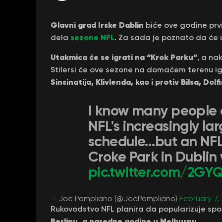
Glavni grad Irske Dablin
biće ove godine prv
sezone NFL
dela
. Za sada je poznato da će 
Utakmica će se igrati na “Krok Parku”
, a na
Stilersi će ove sezone na domaćem terenu igr
Sinsinatija, Klivlenda, kao i protiv Bilsa, Dol
I know many people a
NFL's increasingly la
schedule…but an NFL
Croke Park in Dublin 
pic.twitter.com/2GY
— Joe Pompliano (@JoePompliano)
February 7,
Rukovodstvo NFL planira da popularizuje spor
Berlinu, a naredne godine u Melburnu.