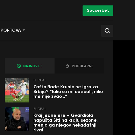
Soccerbet
SPORTOVA
NAJNOVIJE
POPULARNE
FUDBAL
Zašto Rade Krunić ne igra za
Srbiju? “Iako su mi obećali, niko
me nije zvao…”
FUDBAL
Kraj jedne ere – Gvardiola
napušta Siti na kraju sezone,
menja ga njegov nekadašnji
rival