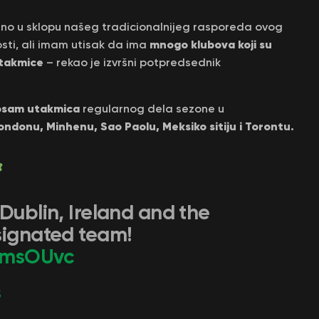
jeno u sklopu našeg tradicionalnijeg rasporeda ovog
mnogo klubova koji su
ti, ali imam utisak da ima
utakmice
– rekao je izvršni potpredsednik
 osam utakmica
regularnog dela sezone u
ondonu, Minhenu, Sao Paolu, Meksiko sitiju i Torontu.
Dublin, Ireland and the
signated team!
AemsOUvc
5