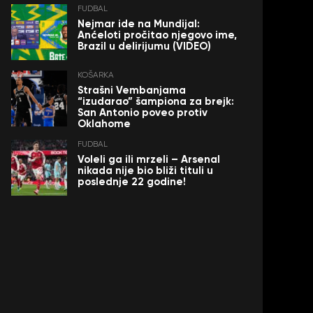
FUDBAL
Nejmar ide na Mundijal:
Anćeloti pročitao njegovo ime,
Brazil u delirijumu (VIDEO)
KOŠARKA
Strašni Vembanjama
“izudarao” šampiona za brejk:
San Antonio poveo protiv
Oklahome
FUDBAL
Voleli ga ili mrzeli – Arsenal
nikada nije bio bliži tituli u
poslednje 22 godine!