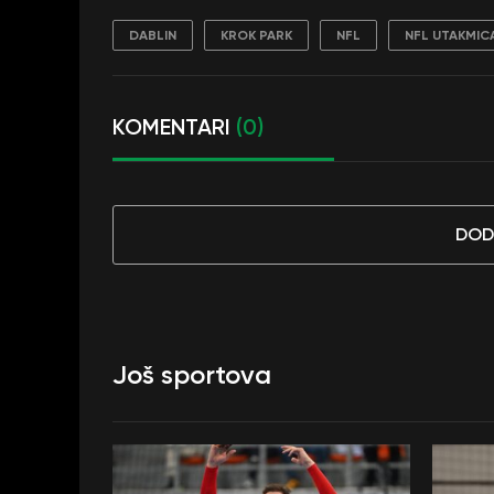
DABLIN
KROK PARK
NFL
NFL UTAKMIC
KOMENTARI
(0)
DOD
Još sportova