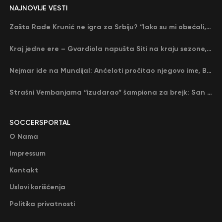
NAJNOVIJE VESTI
Zašto Rade Krunić ne igra za Srbiju? “Iako su mi obećali, niko me nije zvao…”
Kraj jedne ere – Gvardiola napušta Siti na kraju sezone, menja ga njegov nekadašnji rival
Nejmar ide na Mundijal: Anćeloti pročitao njegovo ime, Brazil u delirijumu (VIDEO)
Strašni Vembanjama “izudarao” šampiona za brejk: San Antonio poveo protiv Oklahome
SOCCERSPORTAL
O Nama
Impressum
Kontakt
Uslovi korišćenja
Politika privatnosti