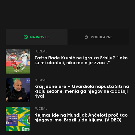
NAJNOVIJE
POPULARNE
FUDBAL
Zašto Rade Krunić ne igra za Srbiju? “Iako
su mi obećali, niko me nije zvao…”
FUDBAL
Kraj jedne ere – Gvardiola napušta Siti na
kraju sezone, menja ga njegov nekadašnji
rival
FUDBAL
Nejmar ide na Mundijal: Anćeloti pročitao
njegovo ime, Brazil u delirijumu (VIDEO)