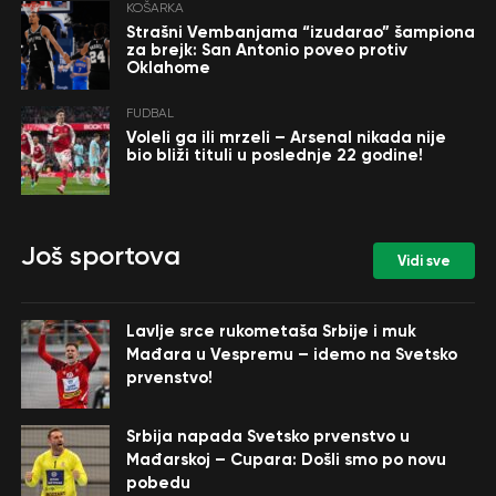
KOŠARKA
Strašni Vembanjama “izudarao” šampiona
za brejk: San Antonio poveo protiv
Oklahome
FUDBAL
Voleli ga ili mrzeli – Arsenal nikada nije
bio bliži tituli u poslednje 22 godine!
Još sportova
Vidi sve
Lavlje srce rukometaša Srbije i muk
Mađara u Vespremu – idemo na Svetsko
prvenstvo!
Srbija napada Svetsko prvenstvo u
Mađarskoj – Cupara: Došli smo po novu
pobedu