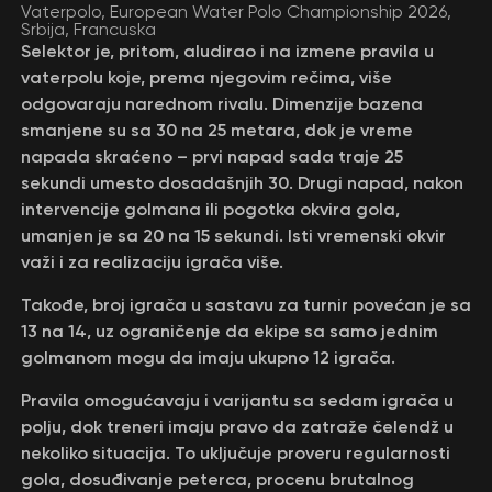
Vaterpolo, European Water Polo Championship 2026,
Srbija, Francuska
Selektor je, pritom, aludirao i na izmene pravila u
vaterpolu koje, prema njegovim rečima, više
odgovaraju narednom rivalu. Dimenzije bazena
smanjene su sa 30 na 25 metara, dok je vreme
napada skraćeno – prvi napad sada traje 25
sekundi umesto dosadašnjih 30. Drugi napad, nakon
intervencije golmana ili pogotka okvira gola,
umanjen je sa 20 na 15 sekundi. Isti vremenski okvir
važi i za realizaciju igrača više.
Takođe, broj igrača u sastavu za turnir povećan je sa
13 na 14, uz ograničenje da ekipe sa samo jednim
golmanom mogu da imaju ukupno 12 igrača.
Pravila omogućavaju i varijantu sa sedam igrača u
polju, dok treneri imaju pravo da zatraže čelendž u
nekoliko situacija. To uključuje proveru regularnosti
gola, dosuđivanje peterca, procenu brutalnog