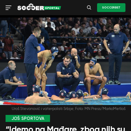
SOCCERBET
Uroš Stevanović i vaterpolisti Srbije; Foto: MN Press/MarkoMetlaš
JOŠ SPORTOVA
“Idemo na Mađare, zbog njih su