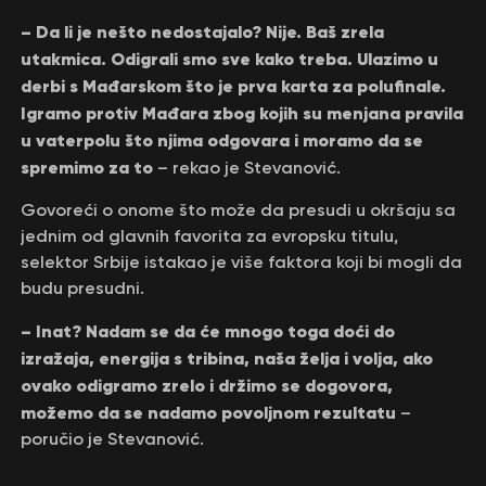
– Da li je nešto nedostajalo? Nije. Baš zrela
utakmica. Odigrali smo sve kako treba. Ulazimo u
derbi s Mađarskom što je prva karta za polufinale.
Igramo protiv Mađara zbog kojih su menjana pravila
u vaterpolu što njima odgovara i moramo da se
spremimo za to
– rekao je Stevanović.
Govoreći o onome što može da presudi u okršaju sa
jednim od glavnih favorita za evropsku titulu,
selektor Srbije istakao je više faktora koji bi mogli da
budu presudni.
– Inat? Nadam se da će mnogo toga doći do
izražaja, energija s tribina, naša želja i volja, ako
ovako odigramo zrelo i držimo se dogovora,
možemo da se nadamo povoljnom rezultatu
–
poručio je Stevanović.