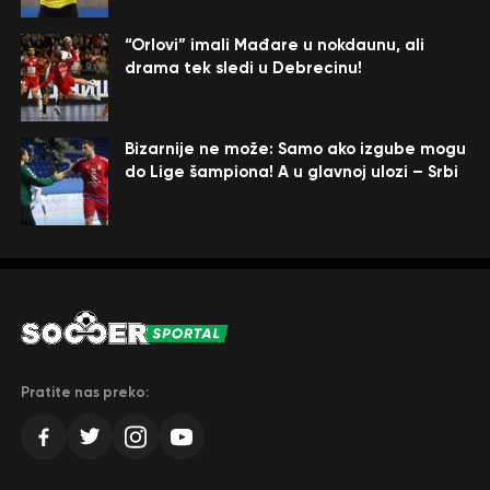
“Orlovi” imali Mađare u nokdaunu, ali
drama tek sledi u Debrecinu!
Bizarnije ne može: Samo ako izgube mogu
do Lige šampiona! A u glavnoj ulozi – Srbi
Pratite nas preko: