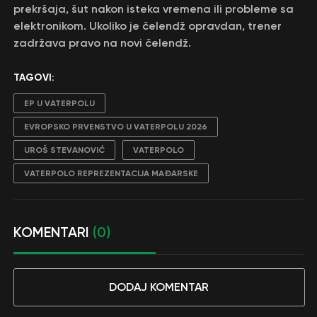
prekršaja, šut nakon isteka vremena ili probleme sa
elektronikom. Ukoliko je čelendž opravdan, trener
zadržava pravo na novi čelendž.
TAGOVI:
EP U VATERPOLU
EVROPSKO PRVENSTVO U VATERPOLU 2026
UROŠ STEVANOVIĆ
VATERPOLO
VATERPOLO REPREZENTACIJA MAĐARSKE
KOMENTARI
(0)
DODAJ KOMENTAR