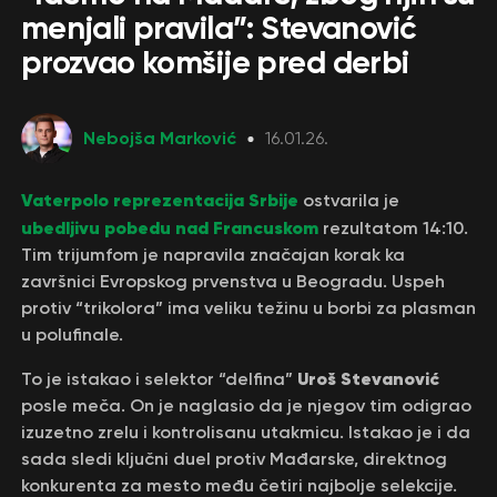
menjali pravila”: Stevanović
prozvao komšije pred derbi
Nebojša Marković
16.01.26.
Vaterpolo reprezentacija Srbije
ostvarila je
ubedljivu pobedu nad Francuskom
rezultatom 14:10.
Tim trijumfom je napravila značajan korak ka
završnici Evropskog prvenstva u Beogradu. Uspeh
protiv “trikolora” ima veliku težinu u borbi za plasman
u polufinale.
Uroš Stevanović
To je istakao i selektor “delfina”
posle meča. On je naglasio da je njegov tim odigrao
izuzetno zrelu i kontrolisanu utakmicu. Istakao je i da
sada sledi ključni duel protiv Mađarske, direktnog
konkurenta za mesto među četiri najbolje selekcije.