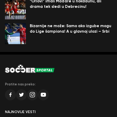
“Orlovi” imali Mađare u nokdaunu, ali
drama tek sledi u Debrecinu!
Bizarnije ne može: Samo ako izgube mogu
do Lige šampiona! A u glavnoj ulozi – Srbi
Pratite nas preko:
NAJNOVIJE VESTI