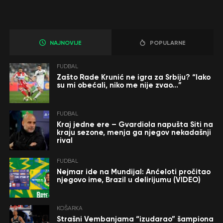
NAJNOVIJE
POPULARNE
FUDBAL
Zašto Rade Krunić ne igra za Srbiju? “Iako
su mi obećali, niko me nije zvao…”
FUDBAL
Kraj jedne ere – Gvardiola napušta Siti na
kraju sezone, menja ga njegov nekadašnji
rival
FUDBAL
Nejmar ide na Mundijal: Anćeloti pročitao
njegovo ime, Brazil u delirijumu (VIDEO)
KOŠARKA
Strašni Vembanjama “izudarao” šampiona