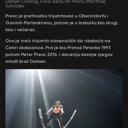
Danijel Čofenig, Foto: Beta/AP Photo/Matthias
Schrader
Prevc je prethodno trijumfovao u Oberstdorfu i
Garmiš-Partenkirenu, potom je u Insburku bio drugi,
kao i večeras.
Ovo je treći trijumfo slovenačkih ski-skakača na
Četiri skakaonice. Prvi je bio Primož Peterka 1997.
potom Peter Prevc 2016. i deceniju kasnije njegov
mlađi brat Domen.