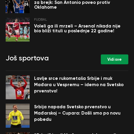
za brejk: San Antonio poveo protiv
Oklahome
FUDBAL
Voleli ga ili mrzeli – Arsenal nikada nije
bio bliži tituli u poslednje 22 godine!
Još sportova
Vidi sve
Lavlje srce rukometaša Srbije i muk
Mađara u Vespremu – idemo na Svetsko
prvenstvo!
Srbija napada Svetsko prvenstvo u
Mađarskoj – Cupara: Došli smo po novu
pobedu