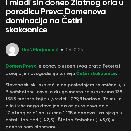
I mlađi sin doneo Zlatnog orla u
porodicu Prevc: Domenova
dominacija na Četiri
skakaonice
Uroš Marjanović
06.01.26.
Domen Prevc
je ponovio uspeh svog brata Petera i
Četiri skakaonice
osvojio je novogodišnju turneju
.
Slovenački ski-skakač je na poslednjem takmičenju, u
Bišofshofenu, osvojio drugo mesto sa skokovima 138 i
138,5 metara koji su „vredeli“ 299,8 bodova. To mu je
bilo i više nego dovoljno da osigura osvajanje
“Zlatnog orla” sa ukupno 1.195,6 bodova. Iza njega u
ostali Jan Herl (-42,3) i Štefan Embaher (-45,0) u
generalnom plasmanu.