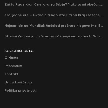
Zašto Rade Krunić ne igra za Srbiju? “Iako su mi obećali, niko me nije zvao…”
Kraj jedne ere – Gvardiola napušta Siti na kraju sezone, menja ga njegov nekadašnji rival
Nejmar ide na Mundijal: Anćeloti pročitao njegovo ime, Brazil u delirijumu (VIDEO)
Strašni Vembanjama “izudarao” šampiona za brejk: San Antonio poveo protiv Oklahome
SOCCERSPORTAL
O Nama
Impressum
Kontakt
Uslovi korišćenja
Politika privatnosti