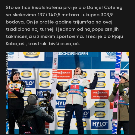
Što se tiče Bišofshofena prvi je bio Danijel Čofenig
sa skokovima 137 i 140,5 metara i ukupno 303,9
bodova. On je prošle godine trijumfao na ovoj
tradicionalnoj turneji i jednom od najpopularnijih
takmičenja u zimskim sportovima. Treći je bio Rjoju
Kobajaši, trostruki bivši osvajač.