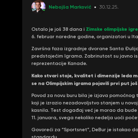
Nebojša Marković
30.12.25.
Zimske olimpijske igre
Ostalo je još 38 dana i
6. februar naredne godine, organizatori u Ital
Završna faza izgradnje dvorane Santa Đulija 
predstojećim Igrama. Zabrinutost su javno isk
reprezentacije Kanade.
Kako stvari stoje, kvalitet i dimenzije leda m
se na Olimpijskim igrama pojavili prvi put jo
Povod za novu buru bila je izjava pomoćnog 
koji je izrazio nezadovoljstvo stanjem u novo
kasnila. Test događaj već je morao da bude 
11. januara, svega nekoliko nedelja uoči poče
Govoreći za “Sportsnet”, DeBur je istakao d
standardu.