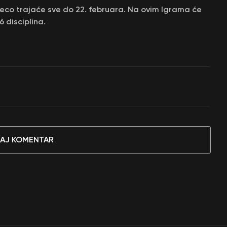
mpeco trajaće sve do 22. februara. Na ovim Igrama će
 disciplina.
AJ KOMENTAR