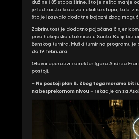
dužine i 85 stopa širine, što je nešto manj
je led zaista kraći za nekoliko stopa, to bi zn
što je izazvalo dodatne bojazni zbog mogućih
Zabrinutost je dodatno pojačana činjenicom 
prva hokejaška utakmica u Santa Đuliji biti o
ženskog turnira. Muški turnir na programu je o
do 19. februara.
Glavni operativni direktor Igara Andrea Fra
postoji.
– Ne postoji plan B. Zbog toga moramo biti 
na besprekornom nivou
– rekao je on za Aso