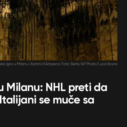
ske igre u Milanu i Kortini d'Ampeco; Foto: Beta/AP Photo/Luca Bruno
u Milanu: NHL preti da
 Italijani se muče sa