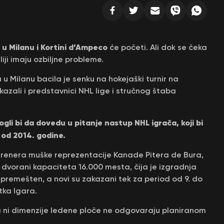
u Milanu i Kortini d’Ampeco
će početi. Ali dok se čeka
iji imaju ozbiljne probleme.
u Milanu bacila je senku na hokejaški turnir na
azali i predstavnici NHL lige i stručnog štaba
ogli bi da dovedu u pitanje nastup NHL igrača, koji bi
š od 2014. godine.
trenera muške reprezentacije Kanade Pitera de Bura,
j dvorani kapaciteta 16.000 mesta, čija je izgradnja
premešten, a novi su zakazani tek za period od 9. do
tka Igara.
a ni dimenzije ledene ploče ne odgovaraju planiranom