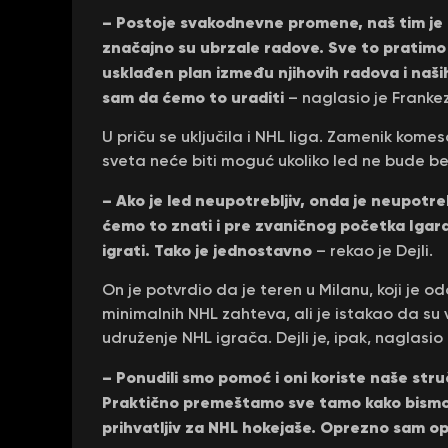
– Postoje svakodnevne promene, naš tim je
značajno su ubrzale radove. Sve to pratimo
usklađen plan između njihovih radova i naši
sam da ćemo to uraditi
– naglasio je Frankez
U priču se uključila i NHL liga. Zamenik komes
sveta neće biti moguć ukoliko led ne bude b
– Ako je led neupotrebljiv, onda je neupotre
ćemo to znati i pre zvaničnog početka Igar
igrati. Tako je jednostavno
– rekao je Dejli.
On je potvrdio da je teren u Milanu, koji je
minimalnih NHL zahteva, ali je istakao da su v
udruženje NHL igrača. Dejli je, ipak, naglasio 
– Ponudili smo pomoć i oni koriste naše stru
Praktično premeštamo sve tamo kako bismo p
prihvatljiv za NHL hokejaše. Oprezno sam op