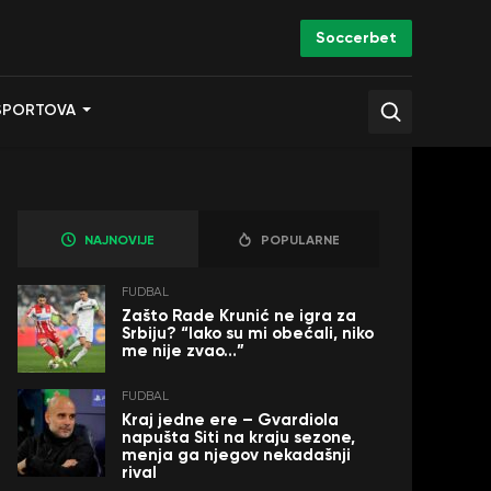
Soccerbet
SPORTOVA
NAJNOVIJE
POPULARNE
FUDBAL
Zašto Rade Krunić ne igra za
Srbiju? “Iako su mi obećali, niko
me nije zvao…”
FUDBAL
Kraj jedne ere – Gvardiola
napušta Siti na kraju sezone,
menja ga njegov nekadašnji
rival