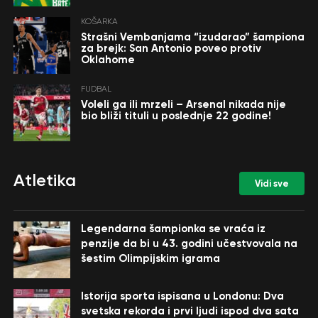
KOŠARKA
Strašni Vembanjama “izudarao” šampiona
za brejk: San Antonio poveo protiv
Oklahome
FUDBAL
Voleli ga ili mrzeli – Arsenal nikada nije
bio bliži tituli u poslednje 22 godine!
Atletika
Vidi sve
Legendarna šampionka se vraća iz
penzije da bi u 43. godini učestvovala na
šestim Olimpijskim igrama
Istorija sporta ispisana u Londonu: Dva
svetska rekorda i prvi ljudi ispod dva sata