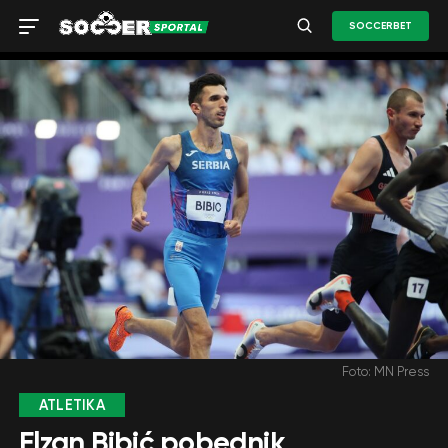
SOCCERBET
Foto: MN Press
ATLETIKA
Elzan Bibić pobednik