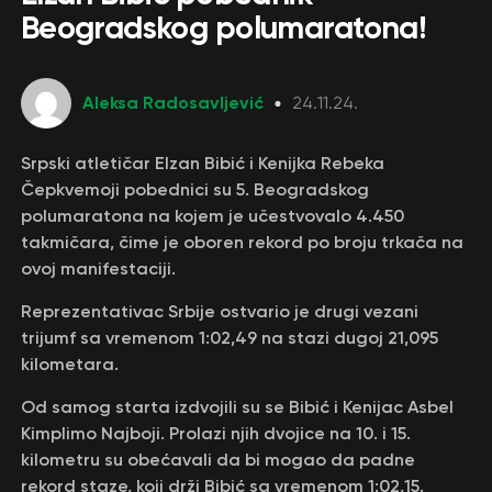
Beogradskog polumaratona!
Aleksa Radosavljević
24.11.24.
Srpski atletičar Elzan Bibić i Kenijka Rebeka
Čepkvemoji pobednici su 5. Beogradskog
polumaratona na kojem je učestvovalo 4.450
takmičara, čime je oboren rekord po broju trkača na
ovoj manifestaciji.
Reprezentativac Srbije ostvario je drugi vezani
trijumf sa vremenom 1:02,49 na stazi dugoj 21,095
kilometara.
Od samog starta izdvojili su se Bibić i Kenijac Asbel
Kimplimo Najboji. Prolazi njih dvojice na 10. i 15.
kilometru su obećavali da bi mogao da padne
rekord staze, koji drži Bibić sa vremenom 1:02,15.