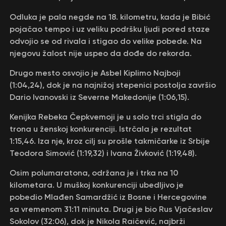
Odluka je pala negde na 18. kilometru, kada je Bibić
pojačao tempo i uz veliku podršku ljudi pored staze
odvojio se od rivala i stigao do velike pobede. Na
njegovu žalost nije uspeo da dođe do rekorda.
Drugo mesto osvojio je Asbel Kiplimo Najboji
(1:04,24), dok je na najnižoj stepenici postolja završio
Dario Ivanovski iz Severne Makedonije (1:06,15).
Kenijka Rebeka Čepkvemoji je u solo trci stigla do
trona u ženskoj konkurenciji. Istrčala je rezultat
1:15,46. Iza nje, kroz cilj su prošle takmičarke iz Srbije
Teodora Simović (1:19,32) i Ivana Živković (1:19,48).
Osim polumaratona, održana je i trka na 10
kilometara. U muškoj konkurenciji ubedljivo je
pobedio Mlađen Samardžić iz Bosne i Hercegovine
sa vremenom 31:11 minuta. Drugi je bio Rus Vjačeslav
Sokolov (32:06), dok je Nikola Raičević, najbrži