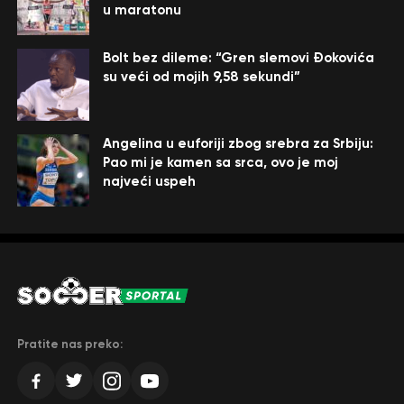
u maratonu
Bolt bez dileme: “Gren slemovi Đokovića
su veći od mojih 9,58 sekundi”
Angelina u euforiji zbog srebra za Srbiju:
Pao mi je kamen sa srca, ovo je moj
najveći uspeh
Pratite nas preko: