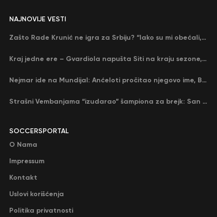
NAJNOVIJE VESTI
Zašto Rade Krunić ne igra za Srbiju? “Iako su mi obećali, niko me nije zvao…”
Kraj jedne ere – Gvardiola napušta Siti na kraju sezone, menja ga njegov nekadašnji rival
Nejmar ide na Mundijal: Anćeloti pročitao njegovo ime, Brazil u delirijumu (VIDEO)
Strašni Vembanjama “izudarao” šampiona za brejk: San Antonio poveo protiv Oklahome
SOCCERSPORTAL
O Nama
Impressum
Kontakt
Uslovi korišćenja
Politika privatnosti