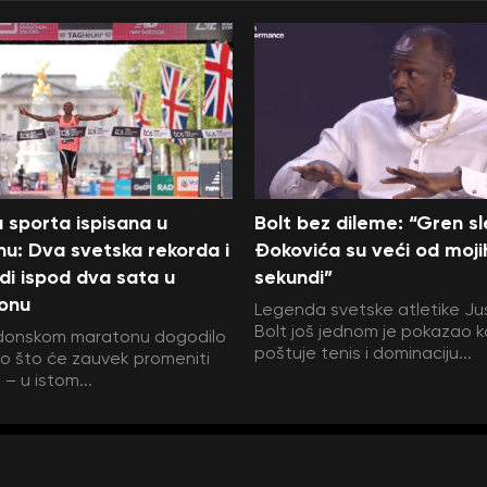
ja sporta ispisana u
Bolt bez dileme: “Gren s
u: Dva svetska rekorda i
Đokovića su veći od moji
judi ispod dva sata u
sekundi”
onu
Legenda svetske atletike Ju
Bolt još jednom je pokazao k
donskom maratonu dogodilo
poštuje tenis i dominaciju...
o što će zauvek promeniti
 – u istom...