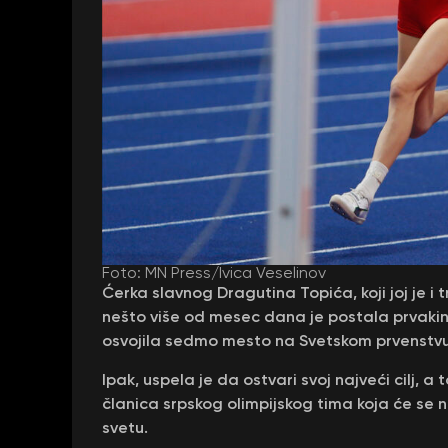
Foto: MN Press/Ivica Veselinov
Ćerka slavnog Dragutina Topića, koji joj je i t
nešto više od mesec dana je postala prvakinja
osvojila sedmo mesto na Svetskom prvenstvu
Ipak, uspela je da ostvari svoj najveći cilj, a
članica srpskog olimpijskog tima koja će se
svetu.