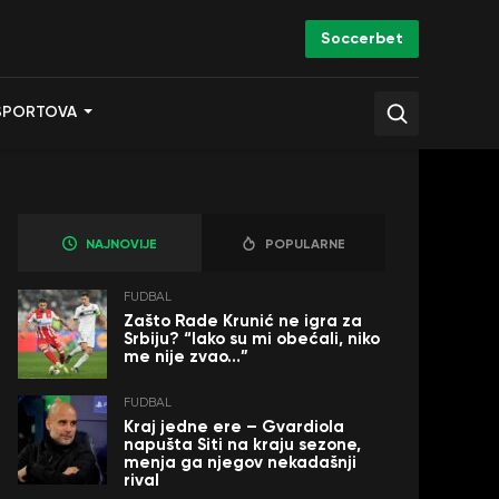
Soccerbet
SPORTOVA
NAJNOVIJE
POPULARNE
FUDBAL
Zašto Rade Krunić ne igra za
Srbiju? “Iako su mi obećali, niko
me nije zvao…”
FUDBAL
Kraj jedne ere – Gvardiola
napušta Siti na kraju sezone,
menja ga njegov nekadašnji
rival