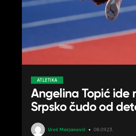
ATLETIKA
Angelina Topić ide n
Srpsko čudo od det
Uroš Marjanović
08.09.23.