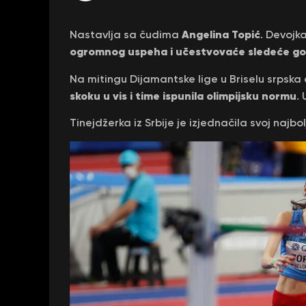
Angelina Topić
Nastavlja sa čudima
. Devojk
ogromnog uspeha i učestvovaće sledeće g
Na mitingu Dijamantske lige u Briselu srpska 
skoku u vis i time ispunila olimpijsku normu
.
Tinejdžerka iz Srbije je izjednačila svoj najbolj