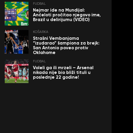
FUDBAL
Nejmar ide na Mundijal:
Anćeloti pročitao njegovo ime,
Brazil u delirijumu (VIDEO)
KOŠARKA
Strašni Vembanjama
“izudarao” šampiona za brejk:
San Antonio poveo protiv
Oklahome
FUDBAL
Voleli ga ili mrzeli – Arsenal
nikada nije bio bliži tituli u
poslednje 22 godine!