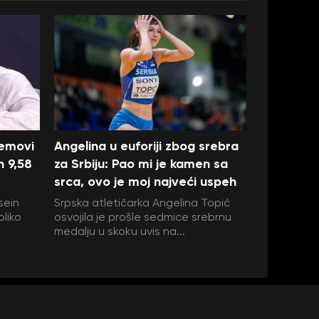
lemovi
Angelina u euforiji zbog srebra
h 9,58
za Srbiju: Pao mi je kamen sa
srca, ovo je moj najveći uspeh
sein
Srpska atletičarka Angelina Topić
oliko
osvojila je prošle sedmice srebrnu
medalju u skoku uvis na...