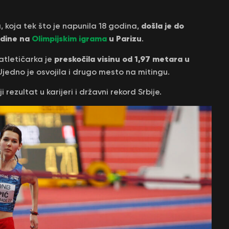
došla je do
a, koja tek što je napunila 18 godina,
odine na
Olimpijskim igrama
u Parizu
.
preskočila visinu od 1,97 metara u
atletičarka je
 Ujedno je osvojila i drugo mesto na mitingu.
i rezultat u karijeri i državni rekord Srbije.