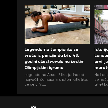
Legendarna šampionka se
Istori
vraća iz penzije da bi u 43.
London
godini učestvovala na šestim
prvi l
Olimpijskim igrama
marat
Legendarna Alison Filiks, jedna od
Na Lon
najvećih šampionki u istoriji atletike,
se nešt
će se u 41....
atletiku