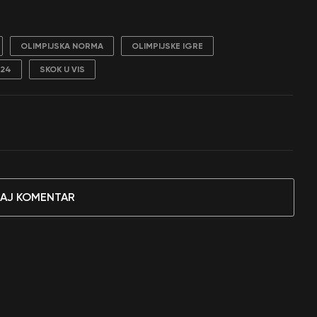
OLIMPIJSKA NORMA
OLIMPIJSKE IGRE
024
SKOK U VIS
AJ KOMENTAR