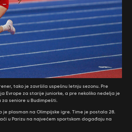
rener, tako je završila uspešnu letnju sezonu. Pre
 Evrope za starije juniorke, a pre nekoliko nedelja je
 za seniore u Budimpešti.
 to je plasman na Olimpijske igre. Time je postala 28.
 naći u Parizu na najvećem sportskom događaju na