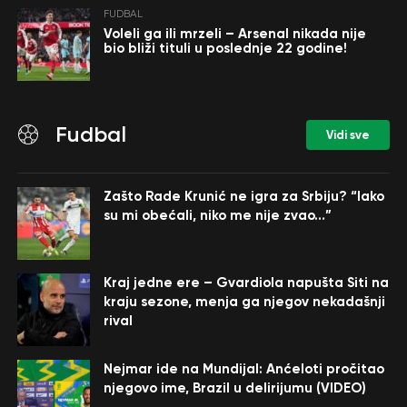
FUDBAL
Voleli ga ili mrzeli – Arsenal nikada nije
bio bliži tituli u poslednje 22 godine!
Fudbal
Vidi sve
Zašto Rade Krunić ne igra za Srbiju? “Iako
su mi obećali, niko me nije zvao…”
Kraj jedne ere – Gvardiola napušta Siti na
kraju sezone, menja ga njegov nekadašnji
rival
Nejmar ide na Mundijal: Anćeloti pročitao
njegovo ime, Brazil u delirijumu (VIDEO)