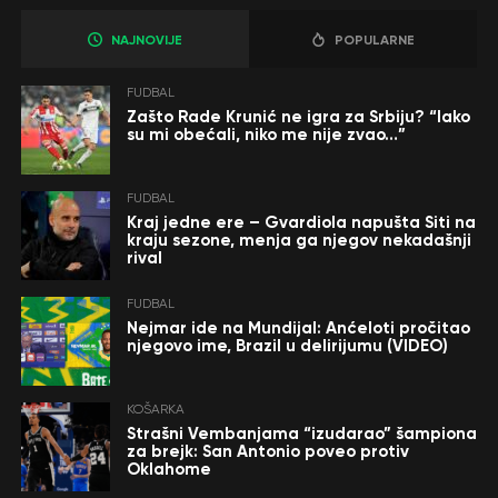
NAJNOVIJE
POPULARNE
FUDBAL
Zašto Rade Krunić ne igra za Srbiju? “Iako
su mi obećali, niko me nije zvao…”
FUDBAL
Kraj jedne ere – Gvardiola napušta Siti na
kraju sezone, menja ga njegov nekadašnji
rival
FUDBAL
Nejmar ide na Mundijal: Anćeloti pročitao
njegovo ime, Brazil u delirijumu (VIDEO)
KOŠARKA
Strašni Vembanjama “izudarao” šampiona
za brejk: San Antonio poveo protiv
Oklahome