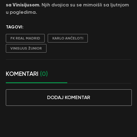
sa Vinisijusom
. Njih dvojica su se mimoišli sa ljutnjom
u pogledima.
TAGOVI:
FK REAL MADRID
KARLO ANĆELOTI
VINISIJUS ŽUNIOR
KOMENTARI
(0)
DODAJ KOMENTAR