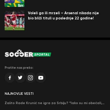
Voleli ga ili mrzeli – Arsenal nikada nije
bio bliži tituli u poslednje 22 godine!
Pratite nas preko:
NAJNOVIJE VESTI
Zašto Rade Krunić ne igra za Srbiju? “Iako su mi obećali, niko me nije zvao…”