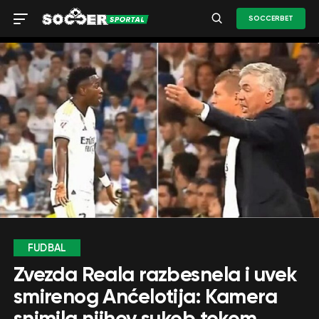
SOCCERBET
FUDBAL
Zvezda Reala razbesnela i uvek
smirenog Anćelotija: Kamera
snimila njihov sukob tokom