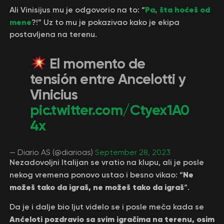
Pa, šta hoćeš od
Ali Vinisijus mu je odgovorio na to: “
mene
?!” Uz to mu je pokazivao kako je ekipa
postavljena na terenu.
El momento de
tensión entre Ancelotti y
Vinicius
pic.twitter.com/Ctyex1A0
4x
— Diario AS (@diarioas)
September 28, 2023
Nezadovoljni Italijan se vratio na klupu, ali je posle
Ne
nekog vremena ponovo ustao i besno vikao: “
možeš tako da igraš, ne možeš tako da igraš
“.
Da je i dalje bio ljut videlo se i posle meča kada se
Anćeloti pozdravio sa svim igračima na terenu, osim