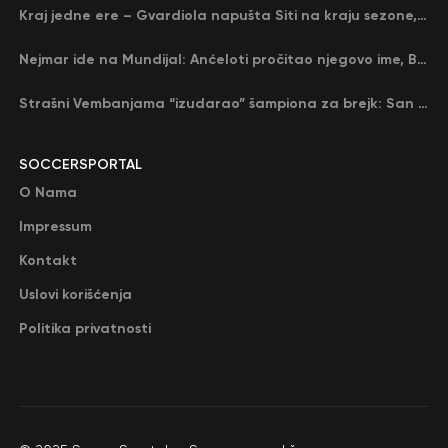
Kraj jedne ere – Gvardiola napušta Siti na kraju sezone, menja ga njegov nekadašnji rival
Nejmar ide na Mundijal: Anćeloti pročitao njegovo ime, Brazil u delirijumu (VIDEO)
Strašni Vembanjama “izudarao” šampiona za brejk: San Antonio poveo protiv Oklahome
SOCCERSPORTAL
O Nama
Impressum
Kontakt
Uslovi korišćenja
Politika privatnosti