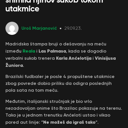
utakmice
Uroš Marjanović
29.09.23.
Madridska štampa bruji o dešavanju na meču
Reala
Las Palmasa
između
i
, kada se dogodio
Karla Anćelotija
Vinisijusa
verbalni sukob trenera
i
Žuniora
.
Brazilski fudbaler je posle 4 propuštene utakmice
zbog povrede dobio priliku da odigra poslednjih
pola sata na tom meču.
Međutim, italijanski stručnjak je bio vrlo
nezadovoljan onime što Brazilac pokazuje na terenu.
Tako je u jednom trenutku Anćeloti ustao i vikao
Ne možeš da igraš tako
pored aut linije: “
“.