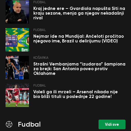
FUDBAL
Kraj jedne ere – Gvardiola napušta Siti na
kraju sezone, menja ga njegov nekadašnji
rival
FUDBAL
Nejmar ide na Mundijal: Anćeloti pročitao
njegovo ime, Brazil u delirijumu (VIDEO)
KOŠARKA
Strašni Vembanjama “izudarao” šampiona
za brejk: San Antonio poveo protiv
Oklahome
FUDBAL
Voleli ga ili mrzeli – Arsenal nikada nije
bio bliži tituli u poslednje 22 godine!
Fudbal
Vidi sve