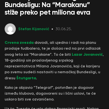
Bundesligu: Na “Marakanu”
stiže preko pet miliona evra
Stefan Kijanović
30.06.25.
Crvena zvezda
dovodi, ali ujedno i radi na planu
prodaje fudbalera, te je došao red na prvi odlazak
Lazar Jovanović
ovog leta sa “Marakane”. To će biti
,
18-godišnji sin proslavljenog srpskog
reprezentativca Milana Jovanovića, koji će karijeru
po svemu sudeći nastaviti u nemačkoj Bundesligi, u
Štutgarta
dresu
.
Kako je objavio “Telegraf”, potvrđen je dogovor
između klubova, dogovoreni su i lični uslovi, te će
uskoro biti sve ozvaničeno.
Uz to, Zvezda će vrlo dobro finansijski proći. Nakon