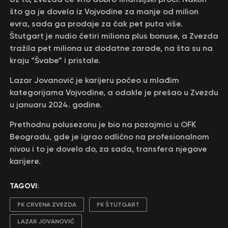
što ga je dovela iz Vojvodine za manje od milion
evra, sada ga prodaje za čak pet puta više.
Štutgart je nudio četiri miliona plus bonuse, a Zvezda
tražila pet miliona uz dodatne zarade, na šta su na
kraju “Švabe” i pristale.
Lazar Jovanović je karijeru počeo u mlađim
kategorijama Vojvodine, a odakle je prešao u Zvezdu
u januaru 2024. godine.
Prethodnu polusezonu je bio na pozajmici u OFK
Beogradu, gde je igrao odlično na profesionalnom
nivou i to je dovelo do, za sada, transfera njegove
karijere.
TAGOVI:
FK CRVENA ZVEZDA
FK ŠTUTGART
LAZAR JOVANOVIĆ