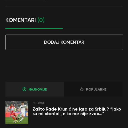
KOMENTARI
(0)
DODAJ KOMENTAR
NAJNOVIJE
POPULARNE
FUDBAL
Zašto Rade Krunić ne igra za Srbiju? “Iako
su mi obećali, niko me nije zvao…”