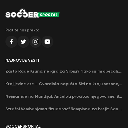
Pratite nas preko:
NAJNOVIJE VESTI
Zašto Rade Krunić ne igra za Srbiju? “Iako su mi obećali, niko me nije zvao…”
Kraj jedne ere – Gvardiola napušta Siti na kraju sezone, menja ga njegov nekadašnji rival
Nejmar ide na Mundijal: Anćeloti pročitao njegovo ime, Brazil u delirijumu (VIDEO)
Strašni Vembanjama “izudarao” šampiona za brejk: San Antonio poveo protiv Oklahome
SOCCERSPORTAL