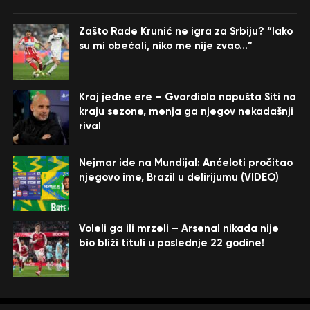
Zašto Rade Krunić ne igra za Srbiju? “Iako
su mi obećali, niko me nije zvao…”
Kraj jedne ere – Gvardiola napušta Siti na
kraju sezone, menja ga njegov nekadašnji
rival
Nejmar ide na Mundijal: Anćeloti pročitao
njegovo ime, Brazil u delirijumu (VIDEO)
Voleli ga ili mrzeli – Arsenal nikada nije
bio bliži tituli u poslednje 22 godine!