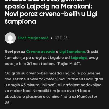
spasio Lajpcig na Marakani:
Novi poraz crveno-belih u Ligi
šampiona
Uroš Marjanović
07.11.23.
Novi poraz
Crvene zvezde
u
Ligi šampiona
.
Srpski
Lajpciga
šampion je po drugi put izgubio od
, ovog
2:1
puta je bilo
na stadionu “Rajko Mitić”.
Odigrali su crveno-beli možda i najbolje poluvreme
ove sezone u svim takmičenjima. Pritisli su i nadigrali
u drugih 45 minuta “bikove”, ali nažalost nedovoljno
za makar bod. Nemački tim je sa ova tri boda
obezbedio plasman u osminu finala uz Mančester
Siti.