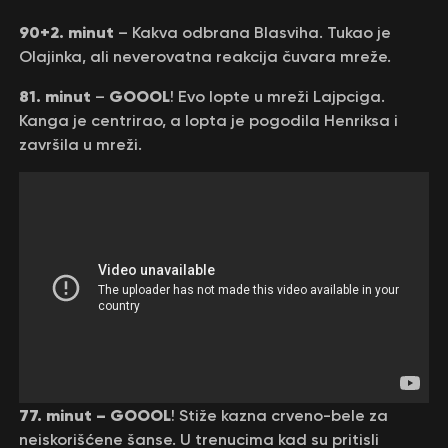
90+2. minut
– Kakva odbrana Blasviha. Tukao je
Olajinka, ali neverovatna reakcija čuvara mreže.
81. minut
GOOOL
–
! Evo lopte u mreži Lajpciga.
Kanga je centrirao, a lopta je pogodila Henriksa i
završila u mreži.
77. minut – GOOOL
! Stiže kazna crveno-bele za
neiskorišćene šanse. U trenucima kad su pritisli