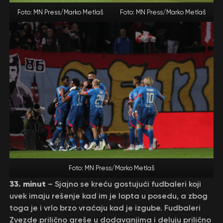
Foto: MN Press/Marko Metlaš
Foto: MN Press/Marko Metlaš
Foto: MN Press/Marko Metlaš
33. minut
– Sjajno se kreću gostujući fudbaleri koji
uvek imaju rešenje kad im je lopta u posedu, a zbog
toga je i vrlo brzo vraćaju kad je izgube. Fudbaleri
Zvezde prilično greše u dodavanjima i deluju prilično