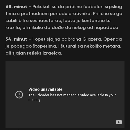
68. minut
– Pokušali su da pritisnu fudbaleri srpskog
tima u prethodnom periodu protivnika. Prilično su ga
sabili bili u šesnaesterac, lopta je kontantno tu
kružila, ali nikako da dođe do nekog od napadača.
54. minut
– I opet sjajna odbrana Glazera. Openda
je pobegao štoperima, i šuturai sa nekoliko metara,
ali sjajan refleks Izraelca.