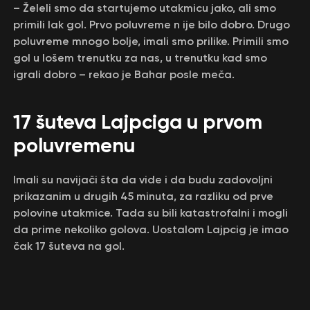
– Želeli smo da startujemo utakmicu jako, ali smo
primili lak gol. Prvo poluvreme n ije bilo dobro. Drugo
poluvreme mnogo bolje, imali smo prilike. Primili smo
gol u lošem trenutku za nas, u trenutku kad smo
igrali dobro – rekao je Bahar posle meča.
17 šuteva Lajpciga u prvom
poluvremenu
Imali su navijači šta da vide i da budu zadovoljni
prikazanim u drugih 45 minuta, za razliku od prve
polovine utakmice. Tada su bili katastrofalni i mogli
da prime nekoliko golova. Uostalom Lajpcig je imao
čak 17 šuteva na gol.