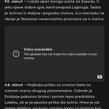
50. minut
– I sada opet mnogo sreće za Zvezdu. U
jeku njene dobre igre, kontranapad Lajpciga. Šeško
je šutirao iz daljine i pogodio stativu, a u nastavku te
akcije je Slovenac neverovatno promašio sa 4 metra.
46. minut
– Najbolja prilika za crveno-bele na
samom startu drugog poluvremena. Odmah je
Endijaje pokazao brzinu i potom lepo predriblao
Lukebu, ali je propustio priliku da šutira. Hteo je još
jedan dribling, na kraju ostavio loptu za Ivanića koji