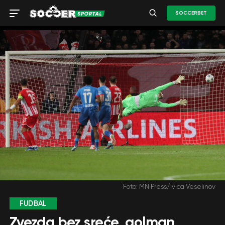
SOCCERBET
Foto: MN Press/Ivica Veselinov
FUDBAL
Zvezda bez sreće, golman