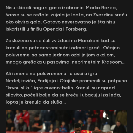
Nisu skidali nogu s gasa izabranici Marka Rozea,
šanse su se ređale, zujala je lopta, na Zvezdinu sreću
oko okvira gola. Gotovo neverovatno je šta nisu
iskoristili u finišu Openda i Forsberg.
Zasluženo su se čuli zvižduci na Marakani kad su
krenuli na petnaestominutni odmor igrači. Očajno
poluvreme, sa samo jednom ozbiljnijom akcijom,
mnogo grešaka u pasovima, neprimetnim Krasoom…
Ali izmene na poluvremenu i ulasci u igru
Nedeljkovića, Endijaja i Olajinke promenili su potpuno
“krvnu sliku” igre crveno-belih. Krenuli su napred
silovito, počeli bolje da se kreću i ubacuju iza leđa,
lopta je krenula da sluša…