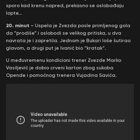
sporo kad krenu napred, prekasno se oslobađaju
lopte…
20. minut
– Uspela je Zvezda posle primljenog gola
da “prodiše” i oslobodi se velikog pritiska, u dva
navrata je i zapretila. Jednom je Bukari loše šutirao
glavom, a drugi put je Ivanić bio “kratak”.
U međuvremenu kondicioni trener Zvezde Marko
Vasiljević je dobio crveni karton zbog sukoba
Opende i pomoćnog trenera Vujadina Savića.