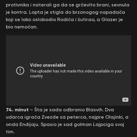
protivnika i naterali ga da se grčevito brani, sevnula
je kontra. Lopta je stigla do brzonogog napadača
koji se lako oslobodio Rodića i šutirao, a Glazer je
bio nemoćan.
74. minut
– Šta je sada odbranio Blasvih. Dva
udarca igrača Zvezde sa peterca, najpre Olajinki, a
onda Endijaju. Spasio je sad golman Lajpciga svoj
tim.