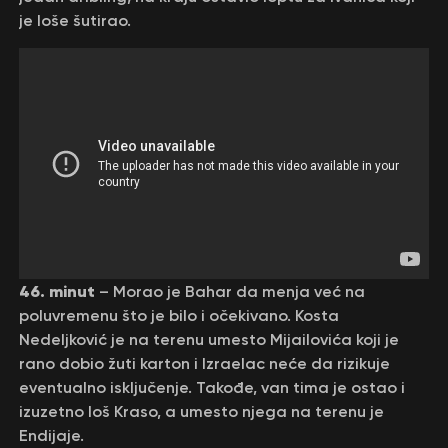
je loše šutirao.
46. minut
– Morao je Bahar da menja već na
poluvremenu što je bilo i očekivano. Kosta
Nedeljković je na terenu umesto Mijailovića koji je
rano dobio žuti karton i Izraelac neće da rizikuje
eventualno isključenje. Takođe, van tima je ostao i
izuzetno loš Kraso, a umesto njega na terenu je
Endijaje.