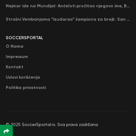
Nejmar ide na Mundijal: Anćeloti pročitao njegovo ime, Brazil u delirijumu (VIDEO)
Strašni Vembanjama “izudarao” šampiona za brejk: San Antonio poveo protiv Oklahome
SOCCERSPORTAL
O Nama
Impressum
Kontakt
Uslovi korišćenja
Politika privatnosti
© 2025 SoccerSportal.rs. Sva prava zadržana.