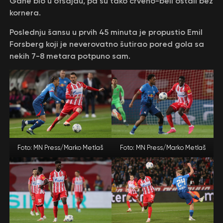
Gane bio u ofsajdu, pa su tako crveno-beli ostali bez
kornera.
Poslednju šansu u prvih 45 minuta je propustio Emil
Forsberg koji je neverovatno šutirao pored gola sa
nekih 7-8 metara potpuno sam.
Foto: MN Press/Marko Metlaš
Foto: MN Press/Marko Metlaš