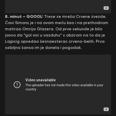
8. minut – GOOOL
! Trese se mreža Crvene zvezde.
Ćavi Simons je i na ovom meču kao i na prethodnom
matirao Omrija Glazera. Od prve sekunde je bilo
jasno da “gol visi u vazduhu” s obzirom na to da je
Lajpcig opsedao šesnaesterac crveno-belih. Prva
ozbiljna šansa im je donela i pogodak.