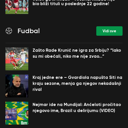
bio bliži tituli u poslednje 22 godine!
Fudbal
Vidi sve
Zašto Rade Krunić ne igra za Srbiju? “Iako
su mi obećali, niko me nije zvao…”
Kraj jedne ere – Gvardiola napušta Siti na
kraju sezone, menja ga njegov nekadašnji
rival
Nejmar ide na Mundijal: Anćeloti pročitao
njegovo ime, Brazil u delirijumu (VIDEO)