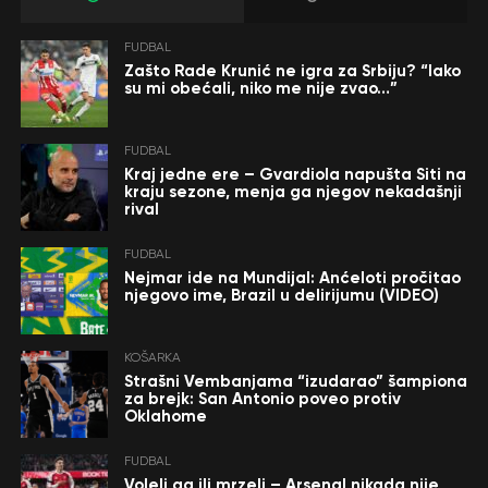
FUDBAL
Zašto Rade Krunić ne igra za Srbiju? “Iako
su mi obećali, niko me nije zvao…”
FUDBAL
Kraj jedne ere – Gvardiola napušta Siti na
kraju sezone, menja ga njegov nekadašnji
rival
FUDBAL
Nejmar ide na Mundijal: Anćeloti pročitao
njegovo ime, Brazil u delirijumu (VIDEO)
KOŠARKA
Strašni Vembanjama “izudarao” šampiona
za brejk: San Antonio poveo protiv
Oklahome
FUDBAL
Voleli ga ili mrzeli – Arsenal nikada nije