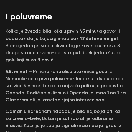
I poluvreme
Koliko je Zvezda bila loša u prvih 45 minuta govori i
17 šuteva na gol
podatak da je Lajpcig imao čak
.
Samo jedan je išao u okvir i taj je završio u mreži. S
druge strane crveno-beli su uputili tek jedan šut ka
golu koji čuva Blasvič.
45. minut
– Prilično kontrolišu utakmicu gosti iz
Nemačke celo prvo poluvreme. Imali su i dva udarca
sa ivice šesnaesterca, a najveću priliku je propustio
Openda. Rodić se okliznuo i Openda je imao 1 na 1 sa
Glazerom ali je Izraelac sjajno intervenisao.
Odmah u narednom napadu je bila najbolja prilika
za crveno-bele, Bukari je šutirao ali je odbranio
Blasvič. Kasnije je sudija signalizirao i da je igrač iz