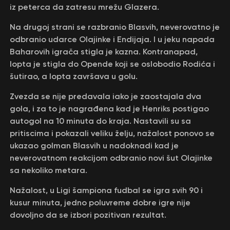
iz peterca da zatresu mrežu Glazera.
Na drugoj strani se razbranio Blasvih, neverovatno je
odbranio udarce Olajinke i Endijaja. I u jeku napada
Baharovih igrača stigla je kazna. Kontranapad,
lopta je stigla do Opende koji se oslobodio Rodića i
šutirao, a lopta završava u golu.
Zvezda se nije predavala iako je zaostajala dva
gola, i za to je nagrađena kad je Henriks postigao
autogol na 10 minuta do kraja. Nastavili su sa
pritiscima i pokazali veliku želju, nažalost ponovo se
ukazao golman Blasvih u nadoknadi kad je
neverovatnom reakcijom odbranio novi šut Olajinke
sa nekoliko metara.
Nažalost, u Ligi šampiona fudbal se igra svih 90 i
kusur minuta, jedno poluvreme dobre igre nije
dovoljno da se izbori pozitivan rezultat.