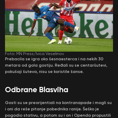
Foto: MN Press/Ivica Veselinov
Prebacila se igra oko šesnaesterca i na nekih 30
metara od gola gostiju. Ređali su se centaršutevi,
pokušaji šuteva, nisu se koristile šanse.
Odbrane Blasviha
Gosti su se preorijentiali na kontranapade i mogli su
i oni da reše pitanje pobednika ranije. Šeško je
pogodio stativu, a potom su i on i Openda propustili