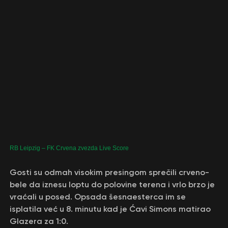
RB Leipzig – FK Crvena zvezda Live Score
Gosti su odmah visokim presingom sprečili crveno-
bele da iznesu loptu do polovine terena i vrlo brzo je
vraćali u posed. Opsada šesnaesterca im se
isplatila već u 8. minutu kad je Ćavi Simons matirao
Glazera za 1:0.