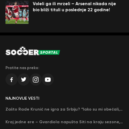
Voleli ga ili mrzeli – Arsenal nikada nije
bio bliži tituli u poslednje 22 godine!
Pratite nas preko:
NAJNOVIJE VESTI
Zašto Rade Krunić ne igra za Srbiju? “Iako su mi obećali, niko me nije zvao…”
Kraj jedne ere – Gvardiola napušta Siti na kraju sezone, menja ga njegov nekadašnji rival