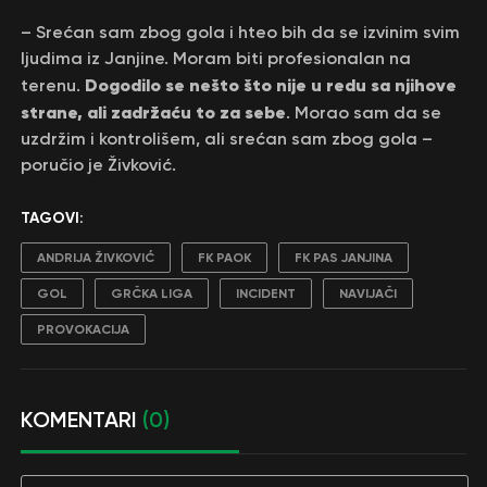
– Srećan sam zbog gola i hteo bih da se izvinim svim
ljudima iz Janjine. Moram biti profesionalan na
Dogodilo se nešto što nije u redu sa njihove
terenu.
strane, ali zadržaću to za sebe
. Morao sam da se
uzdržim i kontrolišem, ali srećan sam zbog gola –
poručio je Živković.
TAGOVI:
ANDRIJA ŽIVKOVIĆ
FK PAOK
FK PAS JANJINA
GOL
GRČKA LIGA
INCIDENT
NAVIJAČI
PROVOKACIJA
KOMENTARI
(0)