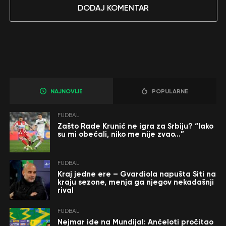
DODAJ KOMENTAR
NAJNOVIJE
POPULARNE
FUDBAL
Zašto Rade Krunić ne igra za Srbiju? “Iako
su mi obećali, niko me nije zvao…”
FUDBAL
Kraj jedne ere – Gvardiola napušta Siti na
kraju sezone, menja ga njegov nekadašnji
rival
FUDBAL
Nejmar ide na Mundijal: Anćeloti pročitao