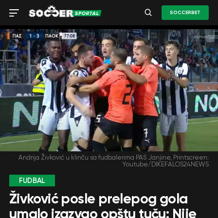
SOCCERBET
Andrija Živković u klinču sa fudbalerima PAS Janjine, Printscreen:
Youtube/DIKEFALOS24NEWS
FUDBAL
Živković posle prelepog gola
umalo izazvao opštu tuču: Nije