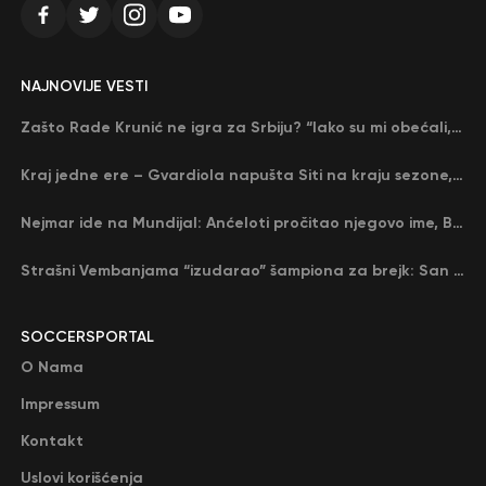
NAJNOVIJE VESTI
Zašto Rade Krunić ne igra za Srbiju? “Iako su mi obećali, niko me nije zvao…”
Kraj jedne ere – Gvardiola napušta Siti na kraju sezone, menja ga njegov nekadašnji rival
Nejmar ide na Mundijal: Anćeloti pročitao njegovo ime, Brazil u delirijumu (VIDEO)
Strašni Vembanjama “izudarao” šampiona za brejk: San Antonio poveo protiv Oklahome
SOCCERSPORTAL
O Nama
Impressum
Kontakt
Uslovi korišćenja