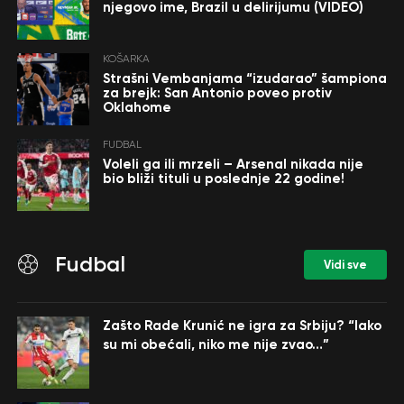
njegovo ime, Brazil u delirijumu (VIDEO)
KOŠARKA
Strašni Vembanjama “izudarao” šampiona
za brejk: San Antonio poveo protiv
Oklahome
FUDBAL
Voleli ga ili mrzeli – Arsenal nikada nije
bio bliži tituli u poslednje 22 godine!
Fudbal
Vidi sve
Zašto Rade Krunić ne igra za Srbiju? “Iako
su mi obećali, niko me nije zvao…”