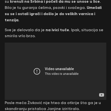
krenuli na Srbina i počeli da mu se unose u lice
su
.
Umešali
Bilo je tu guranja čelima, psovki i svačega.
su se i ostali igrači i došlo je do velikih varnica i
tenzija
.
na ivici tuče
Sve je delovalo da je
. Ipak, situacija se
smirila vrlo brzo.
Posle meča Živković nije hteo da otkrije šta ga je u
skandiranju pristalica Janjine iziritiralo.