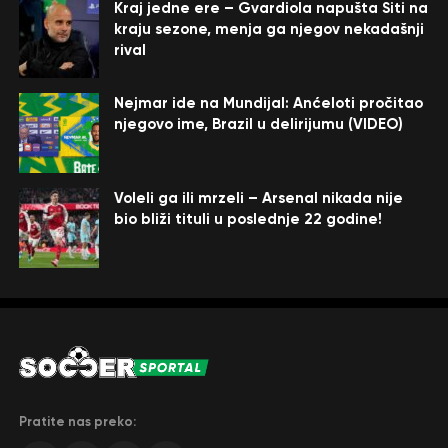
Kraj jedne ere – Gvardiola napušta Siti na
kraju sezone, menja ga njegov nekadašnji
rival
Nejmar ide na Mundijal: Anćeloti pročitao
njegovo ime, Brazil u delirijumu (VIDEO)
Voleli ga ili mrzeli – Arsenal nikada nije
bio bliži tituli u poslednje 22 godine!
Pratite nas preko: