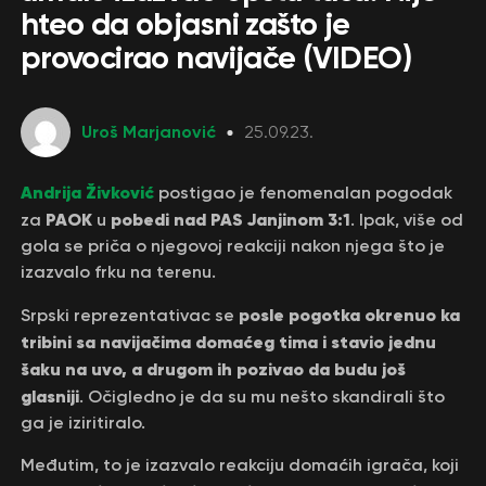
hteo da objasni zašto je
provocirao navijače (VIDEO)
Uroš Marjanović
25.09.23.
Andrija Živković
postigao je fenomenalan pogodak
PAOK
pobedi nad PAS Janjinom 3:1
za
u
. Ipak, više od
gola se priča o njegovoj reakciji nakon njega što je
izazvalo frku na terenu.
posle pogotka okrenuo ka
Srpski reprezentativac se
tribini sa navijačima domaćeg tima i stavio jednu
šaku na uvo, a drugom ih pozivao da budu još
glasniji
. Očigledno je da su mu nešto skandirali što
ga je iziritiralo.
Međutim, to je izazvalo reakciju domaćih igrača, koji