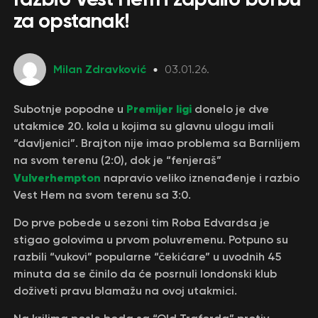
za opstanak!
Milan Zdravković
03.01.26.
Premijer ligi
Subotnje popodne u
donelo je dve
utakmice 20. kola u kojima su glavnu ulogu imali
“davljenici”. Brajton nije imao problema sa Barnlijem
na svom terenu (2:0), dok je “fenjeraš”
Vulverhempton
napravio veliko iznenađenje i razbio
Vest Hem na svom terenu sa 3:0.
Do prve pobede u sezoni tim Roba Edvardsa je
stigao golovima u prvom poluvremenu. Potpuno su
razbili “vukovi” popularne “čekićare” u uvodnih 45
minuta da se činilo da će posrnuli londonski klub
doživeti pravu blamažu na ovoj utakmici.