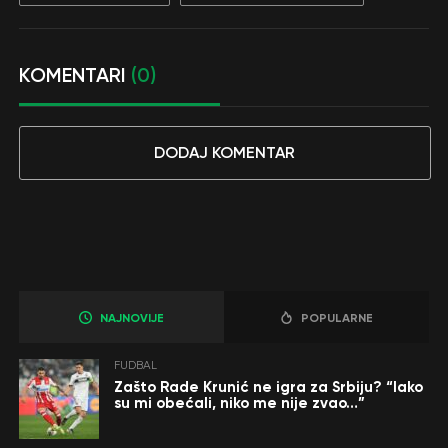
KOMENTARI
(0)
DODAJ KOMENTAR
NAJNOVIJE
POPULARNE
FUDBAL
Zašto Rade Krunić ne igra za Srbiju? “Iako
su mi obećali, niko me nije zvao…”