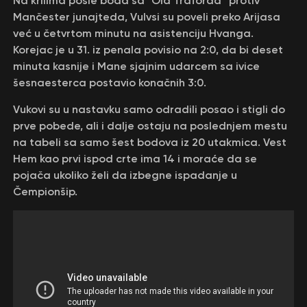
Na krilima posle boda sa “Old Traforda” protiv
Mančester junajteda, Vulvsi su poveli preko Arijasa
već u četvrtom minutu na asistenciju Hvanga.
Korejac je u 31. iz penala povisio na 2:0, da bi deset
minuta kasnije i Mane sjajnim udarcem sa ivice
šesnaesterca postavio konačnih 3:0.
Vukovi su u nastavku samo odradili posao i stigli do
prve pobede, ali i dalje ostaju na poslednjem mestu
na tabeli sa samo šest bodova iz 20 utakmica. Vest
Hem kao prvi ispod crte ima 14 i moraće da se
pojača ukoliko želi da izbegne ispadanje u
Čempionšip.