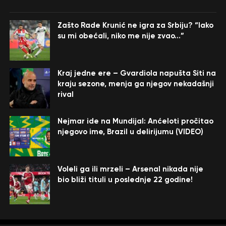
Zašto Rade Krunić ne igra za Srbiju? “Iako
su mi obećali, niko me nije zvao…”
Kraj jedne ere – Gvardiola napušta Siti na
kraju sezone, menja ga njegov nekadašnji
rival
Nejmar ide na Mundijal: Anćeloti pročitao
njegovo ime, Brazil u delirijumu (VIDEO)
Voleli ga ili mrzeli – Arsenal nikada nije
bio bliži tituli u poslednje 22 godine!