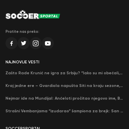
Pratite nas preko:
NAJNOVIJE VESTI
Zašto Rade Krunić ne igra za Srbiju? “Iako su mi obećali, niko me nije zvao…”
Kraj jedne ere – Gvardiola napušta Siti na kraju sezone, menja ga njegov nekadašnji rival
Nejmar ide na Mundijal: Anćeloti pročitao njegovo ime, Brazil u delirijumu (VIDEO)
Strašni Vembanjama “izudarao” šampiona za brejk: San Antonio poveo protiv Oklahome
SOCCERSPORTAL