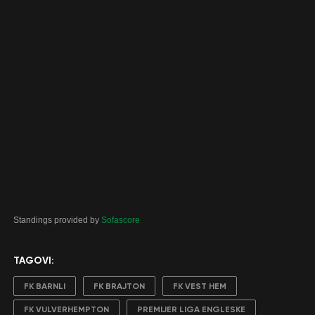
Standings provided by
Sofascore
TAGOVI:
FK BARNLI
FK BRAJTON
FK VEST HEM
FK VULVERHEMPTON
PREMIJER LIGA ENGLESKE