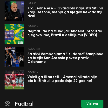
FUDBAL
Kraj jedne ere – Gvardiola napušta Siti na
kraju sezone, menja ga njegov nekadašnji
rival
FUDBAL
Nejmar ide na Mundijal: Anćeloti pročitao
njegovo ime, Brazil u delirijumu (VIDEO)
KOŠARKA
Strašni Vembanjama “izudarao” šampiona
za brejk: San Antonio poveo protiv
Oklahome
FUDBAL
Voleli ga ili mrzeli – Arsenal nikada nije
bio bliži tituli u poslednje 22 godine!
Fudbal
Vidi sve