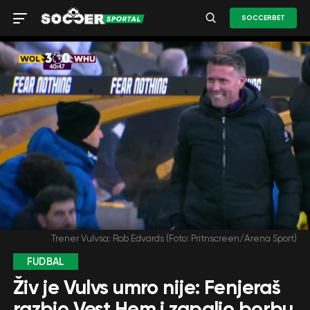
SOCCERBET
Trener Vulvsa: Rob Edvards (Foto: Pritnscreen/Arena Sport)
FUDBAL
Živ je Vulvs umro nije: Fenjeraš
razbio Vest Hem i zapalio borbu