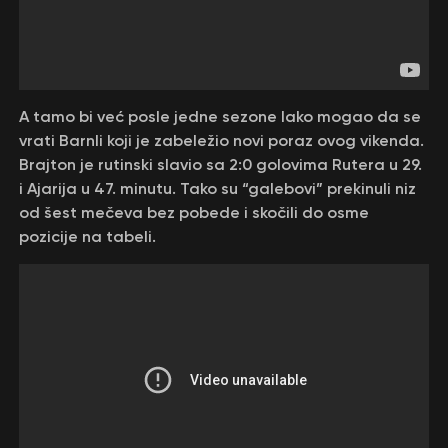
A tamo bi već posle jedne sezone lako mogao da se
vrati Barnli koji je zabeležio novi poraz ovog vikenda.
Brajton je rutinski slavio sa 2:0 golovima Rutera u 29.
i Ajarija u 47. minutu. Tako su “galebovi” prekinuli niz
od šest mečeva bez pobede i skočili do osme
pozicije na tabeli.