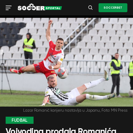
SOCCERBET
Lazar Romanić karijeru nastavlja u Japanu, Foto: MN Press
FUDBAL
Vojvodina prodala Romanića