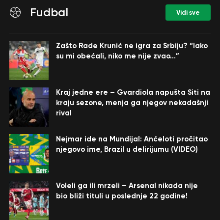
Fudbal
Vidi sve
Zašto Rade Krunić ne igra za Srbiju? “Iako
su mi obećali, niko me nije zvao…”
Kraj jedne ere – Gvardiola napušta Siti na
kraju sezone, menja ga njegov nekadašnji
rival
Nejmar ide na Mundijal: Anćeloti pročitao
njegovo ime, Brazil u delirijumu (VIDEO)
Voleli ga ili mrzeli – Arsenal nikada nije
bio bliži tituli u poslednje 22 godine!