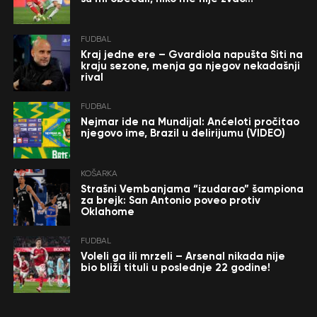
FUDBAL
Kraj jedne ere – Gvardiola napušta Siti na
kraju sezone, menja ga njegov nekadašnji
rival
FUDBAL
Nejmar ide na Mundijal: Anćeloti pročitao
njegovo ime, Brazil u delirijumu (VIDEO)
KOŠARKA
Strašni Vembanjama “izudarao” šampiona
za brejk: San Antonio poveo protiv
Oklahome
FUDBAL
Voleli ga ili mrzeli – Arsenal nikada nije
bio bliži tituli u poslednje 22 godine!