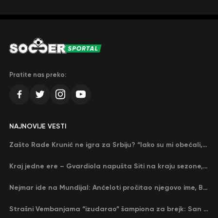
Pratite nas preko:
NAJNOVIJE VESTI
Zašto Rade Krunić ne igra za Srbiju? “Iako su mi obećali, niko me nije zvao…”
Kraj jedne ere – Gvardiola napušta Siti na kraju sezone, menja ga njegov nekadašnji rival
Nejmar ide na Mundijal: Anćeloti pročitao njegovo ime, Brazil u delirijumu (VIDEO)
Strašni Vembanjama “izudarao” šampiona za brejk: San Antonio poveo protiv Oklahome