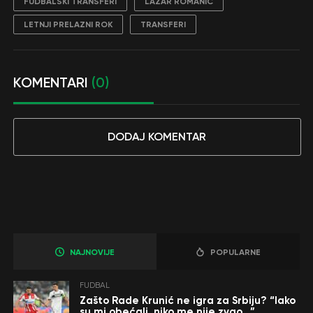
FUDBALSKI TRANSFERI
LAZAR ROMANIĆ
LETNJI PRELAZNI ROK
TRANSFERI
KOMENTARI
(0)
DODAJ KOMENTAR
NAJNOVIJE
POPULARNE
FUDBAL
Zašto Rade Krunić ne igra za Srbiju? “Iako
su mi obećali, niko me nije zvao…”