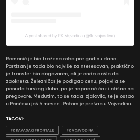
A post shared by FK Vojvodina (@fk_vojvodina)
Romanić je bio tražena roba pre godinu dana.
Partizan je tada bio najviše zainteresovan, praktično
je transfer bio dogovoren, ali je onda došlo do
zaokreta. Železničar je podigao cenu, pojavila se
ponuda turskog kluba, pa je napadač čak i otišao na
pregovore. Međutim, to se tada izjalovilo, te je ostao
u Pančevu još 6 meseci. Potom je prešao u Vojvodinu.
TAGOVI:
FK KAVASAKI FRONTALE
FK VOJVODINA