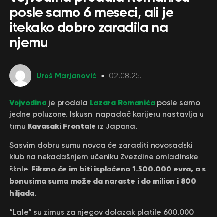
posle samo 6 meseci, ali je
itekako dobro zaradila na
njemu
Uroš Marjanović
02.08.25.
Vojvodina
Lazara Romanića
je prodala
posle samo
jedne poluzone. Iskusni napadač karijeru nastavlja u
Kavasaki Frontale
timu
iz Japana.
Sasvim dobru sumu novca će zaraditi novosadski
klub na nekadašnjem učeniku Zvezdine omladinske
Fiksno će im biti isplaćeno 1.500.000 evra, a s
škole.
bonusima suma može da naraste i do milion i 800
hiljada
.
“Lale” su zimus za njegov dolazak platile 600.000