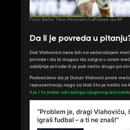
Foto: Beta/Tano Pecoraro/LaPresse via AP
Da li je povreda u pitanju
Dok Vlahovića neće biti na večerašnjem meču,
prirode i da bi mogao da zaigra u ovom meču
ozbiljnije prirode ili je pak nešto drugo po st
Podsećamo da je Dušan Vlahović posle meča 
reprezentaciju nego za klub što je naišlo na kr
li je i to jedan od razloga njegovog izostank