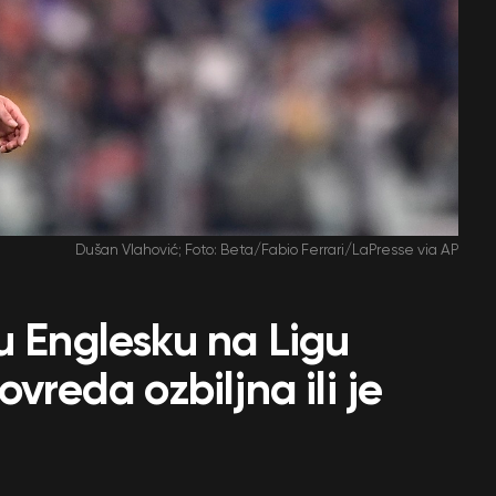
Dušan Vlahović; Foto: Beta/Fabio Ferrari/LaPresse via AP
u Englesku na Ligu
vreda ozbiljna ili je