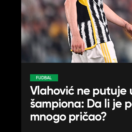
FUDBAL
Vlahović ne putuje 
šampiona: Da li je po
mnogo pričao?