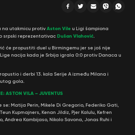
Aston Vile
da na utakmicu protiv
u Ligi šampiona
Dušan Vlahović
o srpski reprezentativac
.
ć će propustiti duel u Birmingemu jer se još nije
ige nacija kada je Srbija igrala 0:0 protiv Danaca u
opustio i derbi 13. kola Serije A između Milana i
nutog gola.
: ASTON VILA – JUVENTUS
 se: Matija Perin, Mikele Di Gregorio, Federiko Gati,
Teun Kupmajners, Kenan Jildiz, Pjer Kalulu, Kefren
jio, Andrea Kambijaso, Nikolo Savona, Jonas Ruhi i