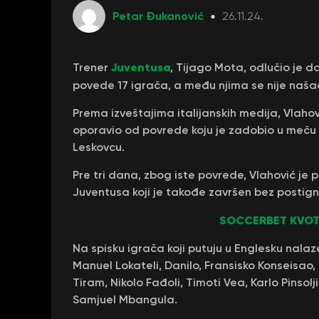
Petar Đukanović
26.11.24.
Juventusa
Trener
, Tijago Mota, odlučio je 
povede 17 igrača, a među njima se nije naša
Prema izveštajima italijanskih medija, Vlahovi
oporavio od povrede koju je zadobio u meču L
Leskovcu.
Pre tri dana, zbog iste povrede, Vlahović je pr
Juventusa koji je takođe završen bez postig
SOCCERBET KVOTE
Na spisku igrača koji putuju u Englesku nalaze
Manuel Lokateli, Danilo, Fransisko Konseisao, 
Tiram, Nikolo Fađoli, Timoti Vea, Karlo Pinsol
Samjuel Mbangula.