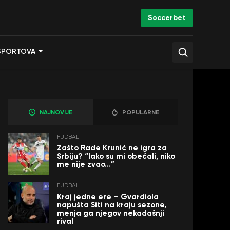
Soccerbet
SPORTOVA
NAJNOVIJE
POPULARNE
FUDBAL
Zašto Rade Krunić ne igra za
Srbiju? “Iako su mi obećali, niko
me nije zvao…”
FUDBAL
Kraj jedne ere – Gvardiola
napušta Siti na kraju sezone,
menja ga njegov nekadašnji
rival