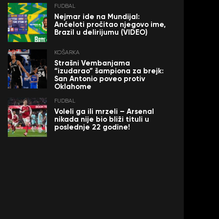
FUDBAL
Nejmar ide na Mundijal:
Anćeloti pročitao njegovo ime,
Brazil u delirijumu (VIDEO)
KOŠARKA
Strašni Vembanjama
“izudarao” šampiona za brejk:
San Antonio poveo protiv
Oklahome
FUDBAL
Voleli ga ili mrzeli – Arsenal
nikada nije bio bliži tituli u
poslednje 22 godine!