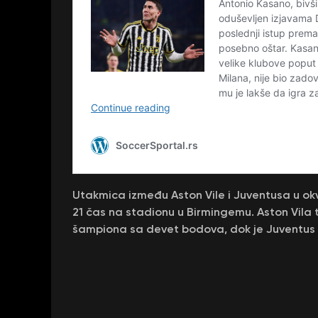
Utakmica između Aston Vile i Juventusa u ok
21 čas na stadionu u Birmingemu. Aston Vila
šampiona sa devet bodova, dok je Juventus n