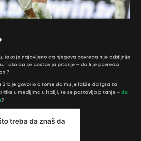
?
 iako je najavljeno da njegova povreda nije ozbiljnije
. Tako da se postavlja pitanje – da li je povreda
rani?
Srbije govorio o tome da mu je lakše da igra za
da
itike u medijima u Italiji, te se postavlja pitanje –
a
?