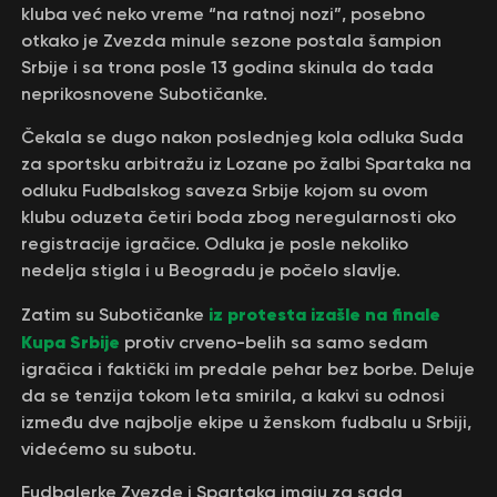
kluba već neko vreme “na ratnoj nozi”, posebno
otkako je Zvezda minule sezone postala šampion
Srbije i sa trona posle 13 godina skinula do tada
neprikosnovene Subotičanke.
Čekala se dugo nakon poslednjeg kola odluka Suda
za sportsku arbitražu iz Lozane po žalbi Spartaka na
odluku Fudbalskog saveza Srbije kojom su ovom
klubu oduzeta četiri boda zbog neregularnosti oko
registracije igračice. Odluka je posle nekoliko
nedelja stigla i u Beogradu je počelo slavlje.
iz protesta izašle na finale
Zatim su Subotičanke
Kupa Srbije
protiv crveno-belih sa samo sedam
igračica i faktički im predale pehar bez borbe. Deluje
da se tenzija tokom leta smirila, a kakvi su odnosi
između dve najbolje ekipe u ženskom fudbalu u Srbiji,
videćemo su subotu.
Fudbalerke Zvezde i Spartaka imaju za sada