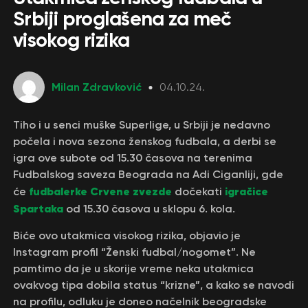
Srbiji proglašena za meč
visokog rizika
Milan Zdravković
04.10.24.
Tiho i u senci muške Superlige, u Srbiji je nedavno
počela i nova sezona ženskog fudbala, a derbi se
igra ove subote od 15.30 časova na terenima
Fudbalskog saveza Beograda na Adi Ciganliji, gde
fudbalerke Crvene zvezde
igračice
će
dočekati
Spartaka
od 15.30 časova u sklopu 6. kola.
Biće ovo utakmica visokog rizika, objavio je
Instagram profil “Ženski fudbal/nogomet”. Ne
pamtimo da je u skorije vreme neka utakmica
ovakvog tipa dobila status “krizne”, a kako se navodi
na profilu, odluku je doneo načelnik beogradske