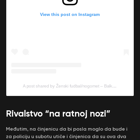
View this post on Instagram
A post shared by Ženski fudbal/nogomet – Balkan
(@_zens
Rivalstvo “na ratnoj nozi”
Međutim, na činjenicu da bi posla moglo da bude i
za policiju u subotu utiče i činjenica da su ova dva