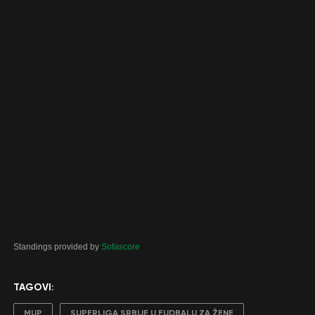
Standings provided by
Sofascore
TAGOVI:
MUP
SUPERLIGA SRBIJE U FUDBALU ZA ŽENE