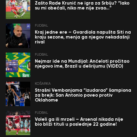
Zašto Rade Krunić ne igra za Srbiju? “Iako
su mi obećali, niko me nije zvao…”
FUDBAL
Kraj jedne ere – Gvardiola napušta Siti na
kraju sezone, menja ga njegov nekadašnji
rival
FUDBAL
Nejmar ide na Mundijal: Anćeloti pročitao
njegovo ime, Brazil u delirijumu (VIDEO)
KOŠARKA
Strašni Vembanjama “izudarao” šampiona
za brejk: San Antonio poveo protiv
Oklahome
FUDBAL
Voleli ga ili mrzeli – Arsenal nikada nije
bio bliži tituli u poslednje 22 godine!