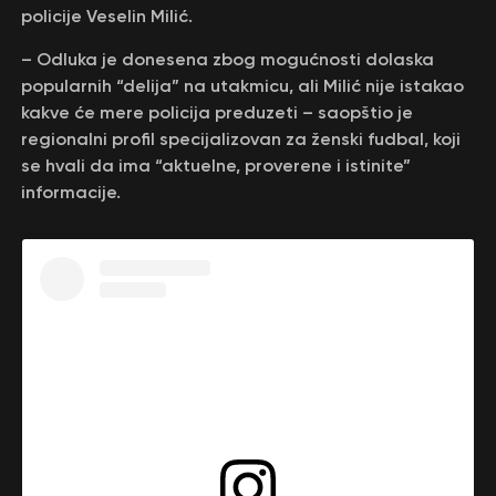
policije Veselin Milić.
– Odluka je donesena zbog mogućnosti dolaska
popularnih “delija” na utakmicu, ali Milić nije istakao
kakve će mere policija preduzeti – saopštio je
regionalni profil specijalizovan za ženski fudbal, koji
se hvali da ima “aktuelne, proverene i istinite”
informacije.