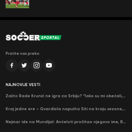
Pratite nas preko:
NAJNOVIJE VESTI
Zašto Rade Krunić ne igra za Srbiju? “Iako su mi obećali, niko me nije zvao…”
Kraj jedne ere – Gvardiola napušta Siti na kraju sezone, menja ga njegov nekadašnji rival
Nejmar ide na Mundijal: Anćeloti pročitao njegovo ime, Brazil u delirijumu (VIDEO)