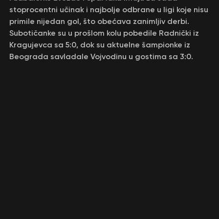
stoprocentni učinak i najbolje odbrane u ligi koje nisu
primile nijedan gol, što obećava zanimljiv derbi.
Subotičanke su u prošlom kolu pobedile Radnički iz
Kragujevca sa 5:0, dok su aktuelne šampionke iz
Beograda savladale Vojvodinu u gostima sa 3:0.