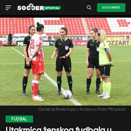
SOCCERBET
Detalj sa finala kupa u Kruševcu (Foto: MN press)
FUDBAL
Utakmica ženskog fudbala u