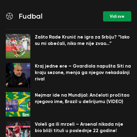
Fudbal
Vidi sve
Zašto Rade Krunić ne igra za Srbiju? “Iako
su mi obećali, niko me nije zvao…”
Kraj jedne ere – Gvardiola napušta Siti na
kraju sezone, menja ga njegov nekadašnji
rival
Nejmar ide na Mundijal: Anćeloti pročitao
njegovo ime, Brazil u delirijumu (VIDEO)
Voleli ga ili mrzeli – Arsenal nikada nije
bio bliži tituli u poslednje 22 godine!