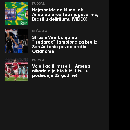
FUDBAL
Nejmar ide na Mundijal:
Anćeloti pročitao njegovo ime,
Brazil u delirijumu (VIDEO)
KOŠARKA
Strašni Vembanjama
“izudarao” šampiona za brejk:
San Antonio poveo protiv
Oklahome
FUDBAL
Voleli ga ili mrzeli – Arsenal
nikada nije bio bliži tituli u
poslednje 22 godine!