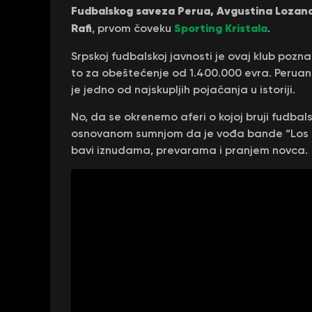
Fudbalskog saveza Perua, Avgustina Lozan
Rafi
Sporting Kristala
, prvom čoveku
.
Srpskoj fudbalskoj javnosti je ovaj klub pozna
to za obeštećenje od 1.400.000 evra. Peruan
je jedno od najskupljih pojačanja u istoriji.
No, da se okrenemo aferi o kojoj bruji fudbal
osnovanom sumnjom da je vođa bande “Los Ga
bavi iznudama, prevarama i pranjem novca.