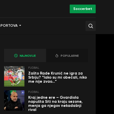
Soccerbet
SPORTOVA
NAJNOVIJE
POPULARNE
FUDBAL
Zašto Rade Krunić ne igra za
Srbiju? “Iako su mi obećali, niko
me nije zvao…”
FUDBAL
Kraj jedne ere – Gvardiola
napušta Siti na kraju sezone,
menja ga njegov nekadašnji
rival