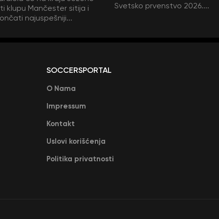
Svetsko prvenstvo 2026....
i klupu Mančester sitija i
ončati najuspešniji...
SOCCERSPORTAL
O Nama
Impressum
Kontakt
Uslovi korišćenja
Politika privatnosti