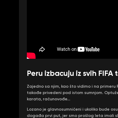
Peru izbacuju iz svih FIFA
Zajedno sa njim, kao što vidimo i na primeru Ra
takođe privedeni pod istom sumnjom. Optužen
karata, računovođe…
Lozano je glavnosumničeni i ukoliko bude os
događa prvi put, jer smo prošlog leta imali 