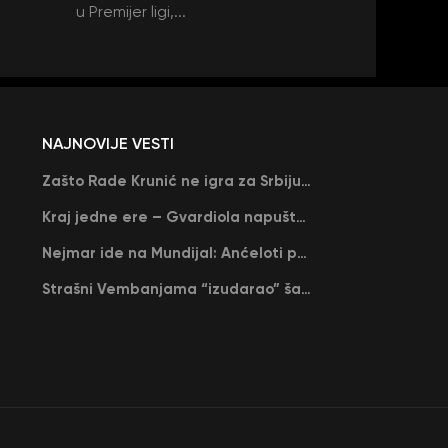
u Premijer ligi,...
NAJNOVIJE VESTI
Zašto Rade Krunić ne igra za Srbiju? “Iako su mi obećali, niko me nije zvao…”
Kraj jedne ere – Gvardiola napušta Siti na kraju sezone, menja ga njegov nekadašnji rival
Nejmar ide na Mundijal: Anćeloti pročitao njegovo ime, Brazil u delirijumu (VIDEO)
Strašni Vembanjama “izudarao” šampiona za brejk: San Antonio poveo protiv Oklahome