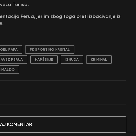
aveza Tunisa.
entacija Perua, jer im zbog toga preti izbacivanje iz
A.
OEL RAFA
FK SPORTING KRISTAL
SAVEZ PERUA
HAPŠENJE
IZNUDA
KRIMINAL
IMALDO
AJ KOMENTAR