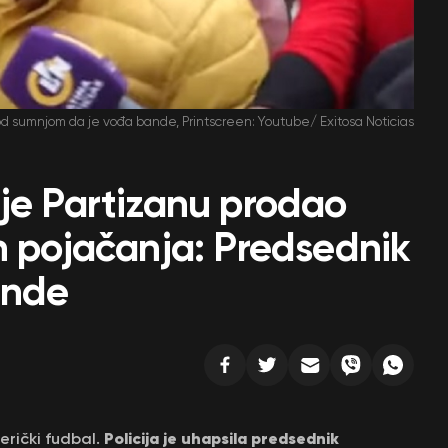
d sumnjom da je vođa bande, Printscreen: Youtube/ Exitosa Noticias
 je Partizanu prodao
h pojačanja: Predsednik
ande
Policija je uhapsila predsednik
erički fudbal.