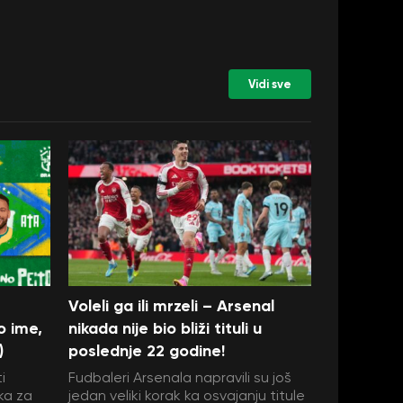
Vidi sve
Voleli ga ili mrzeli – Arsenal
o ime,
nikada nije bio bliži tituli u
)
poslednje 22 godine!
i
Fudbaleri Arsenala napravili su još
ka za
jedan veliki korak ka osvajanju titule