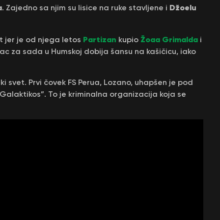
a
Džoelu
. Zajedno sa njim su lisice na ruke stavljene i
Partizan
Žoaa Grimalda
t jer je od njega letos
kupio
i
ac za sada u Humskoj dobija šansu na kašičicu, iako
ski svet. Prvi čovek FS Perua, Lozano, uhapšen je pod
laktikos”. To je kriminalna organizacija koja se