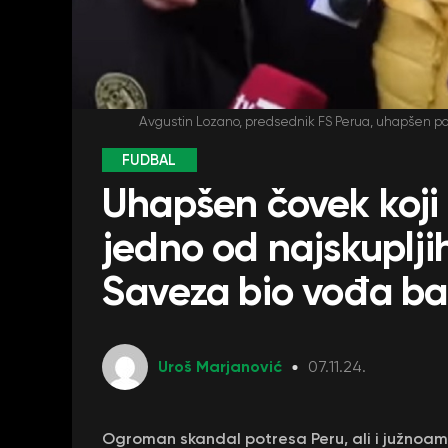
Avgustin Lozano, predsednik FS Perua, uhapšen po
FUDBAL
Uhapšen čovek koji
jedno od najskuplji
Saveza bio vođa b
Uroš Marjanović
07.11.24.
Ogroman skandal potresa Peru, ali i južnoam