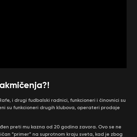
 takmičenja?!
fe, i drugi fudbalski radnici, funkcioneri i činovnici su
i su funkcioneri drugih klubova, operateri prodaje
uđen preti mu kazna od 20 godina zavora. Ovo se ne
sličan “primer” na suprotnom kraju sveta, kad je zbog