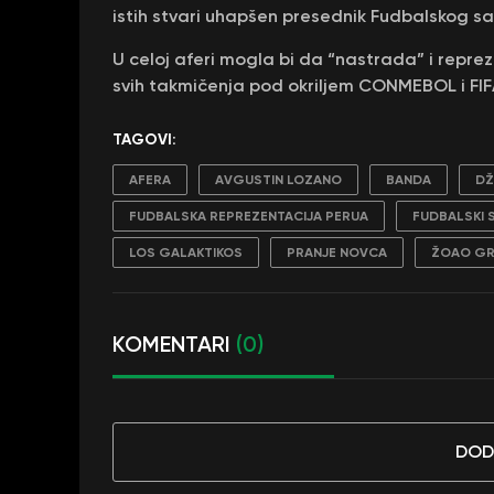
istih stvari uhapšen presednik Fudbalskog s
U celoj aferi mogla bi da “nastrada” i reprez
svih takmičenja pod okriljem CONMEBOL i FIF
TAGOVI:
AFERA
AVGUSTIN LOZANO
BANDA
DŽ
FUDBALSKA REPREZENTACIJA PERUA
FUDBALSKI 
LOS GALAKTIKOS
PRANJE NOVCA
ŽOAO GR
KOMENTARI
(0)
DOD