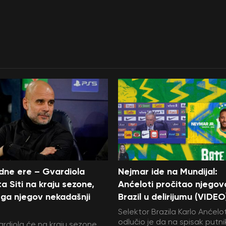
edne ere – Gvardiola
Nejmar ide na Mundijal:
a Siti na kraju sezone,
Anćeloti pročitao njegov
ga njegov nekadašnji
Brazil u delirijumu (VIDEO
Selektor Brazila Karlo Anćelot
odlučio je da na spisak putni
rdiola će na kraju sezone