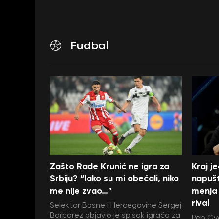
Fudbal
Zašto Rade Krunić ne igra za
Kraj j
Srbiju? “Iako su mi obećali, niko
napušt
me nije zvao…”
menja 
rival
Selektor Bosne i Hercegovine Sergej
Barbarez objavio je spisak igrača za
Pep Gva