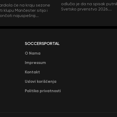
odlučio je da na spisak putni
rdiola će na kraju sezone
Svetsko prvenstvo 2026....
i klupu Mančester sitija i
ončati najuspešniji...
SOCCERSPORTAL
O Nama
Impressum
Kontakt
Uslovi korišćenja
Politika privatnosti