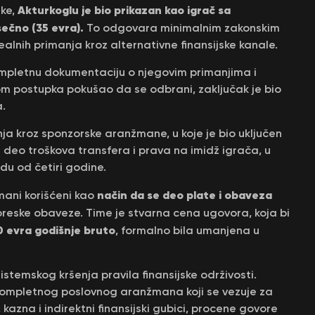
Akturkoglu je bio prikazan kao igrač sa
ske,
ečno (35 evra).
To odgovara minimalnim zakonskim
ealnih primanja kroz alternativne finansijske kanale.
ompletnu dokumentaciju o njegovim primanjima i
om postupka pokušao da se odbrani, zaključak je bio
a.
a kroz sponzorske aranžmane, u koje je bio uključen
a deo troškova transfera i prava na imidž igrača, u
du od četiri godine.
način da se deo plate i obaveza
mani korišćeni kao
poreske obaveze. Time je stvarna cena ugovora, koja bi
 evra godišnje bruto
, formalno bila umanjena u
istemskog kršenja pravila finansijske održivosti.
e kompletnog poslovnog aranžmana koji se vezuje za
 kazna i indirektni finansijski gubici, procene govore