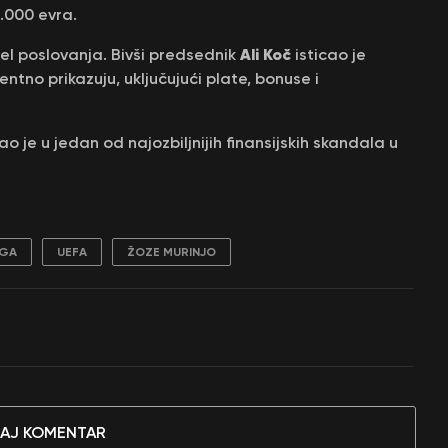
.000 evra.
Ali Koč
el poslovanja. Bivši predsednik
isticao je
tno prikazuju, uključujući plate, bonuse i
o je u jedan od najozbiljnijih finansijskih skandala u
IGA
UEFA
ŽOZE MURINJO
AJ KOMENTAR