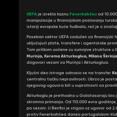
UEFA
Fenerbahčeu
je izrekla kaznu
od 10.000.
manipulacije u finansijskom poslovanju tursk
istoriji evropske kuće fudbala, reč je o znača
Poseban sektor UEFA zadužen za finansijski fe
uključujući plate, transfere i agentorske pro
Tom prilikom uočene su sumnjive strukture u
Murinja, Kerema Akturkoglua, Milana Škrinjar
dogovori vezani za Murinja i Akturkoglua.
Ke
Ključni deo istrage odnosio se na transfer
centralnu tačku nepravilnosti. Ubrzo je postal
njegovog ugovora bili u suprotnosti sa pravil
Akturkoglu je prethodno u Galatasaraju bio j
skromna primanja. Od 110.000 evra godišnje,
po sezoni. U Benfici je stigao uz ugovor od 
protiv Fenerbahčea doneo portugalskom klub