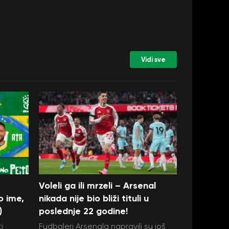
Vidi sve
Voleli ga ili mrzeli – Arsenal
o ime,
nikada nije bio bliži tituli u
)
poslednje 22 godine!
i
Fudbaleri Arsenala napravili su još