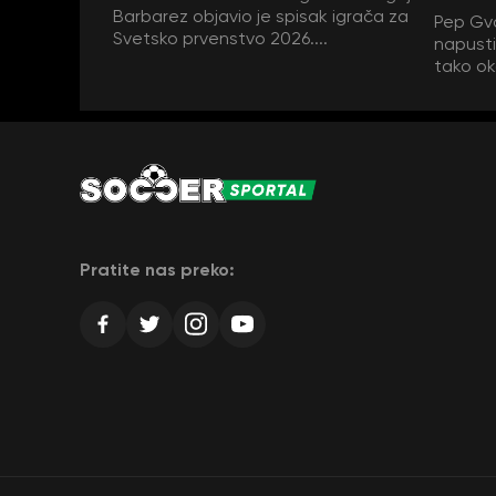
Barbarez objavio je spisak igrača za
Pep Gva
Svetsko prvenstvo 2026....
napustit
tako ok
Pratite nas preko: