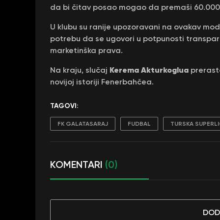
da bi čitav posao mogao da premaši 60.000
U klubu su ranije upozoravani na ovakav mod
potrebu da se ugovori u potpunosti transparen
marketinška prava.
Kerema Akturkoglua
Na kraju, slučaj
prerasta
novijoj istoriji Fenerbahčea.
TAGOVI:
FK GALATASARAJ
FUDBAL
TURSKA SUPERL
KOMENTARI
(0)
DOD