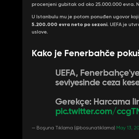
procenjeni gubitak od oko 25.000.000 evra. 
U Istanbulu mu je potom ponuđen ugovor koji 
5.200.000 evra neto po sezoni
. UEFA je utv
uslove.
Kako je Fenerbahče poku
UEFA, Fenerbahçe'ye
seviyesinde ceza kes
Gerekçe: Harcama limi
pic.twitter.com/ccgT
— Boşuna Tıklama (@bosunatiklama)
May 13, 2