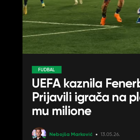
FUDBAL
UEFA kaznila Fener
Prijavili igrača na p
mu milione
Nebojša Marković
13.05.26.