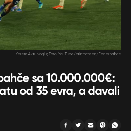
Kerem Akturkoglu; Foto: YouTube/printscreen/Fenerbahce
bahče sa 10.000.000€:
latu od 35 evra, a davali