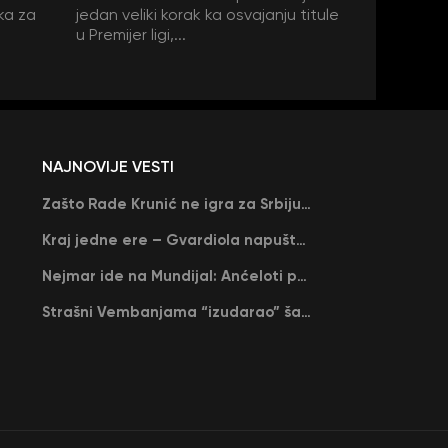
ka za
jedan veliki korak ka osvajanju titule
u Premijer ligi,...
NAJNOVIJE VESTI
Zašto Rade Krunić ne igra za Srbiju? “Iako su mi obećali, niko me nije zvao…”
Kraj jedne ere – Gvardiola napušta Siti na kraju sezone, menja ga njegov nekadašnji rival
Nejmar ide na Mundijal: Anćeloti pročitao njegovo ime, Brazil u delirijumu (VIDEO)
Strašni Vembanjama “izudarao” šampiona za brejk: San Antonio poveo protiv Oklahome