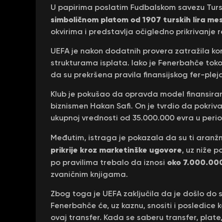
U papirima poslatim Fudbalskom savezu Tur
simboličnom platom od 1907 turskih lira mes
okvirima i predstavlja očigledno prikrivanje r
UEFA je nakon dodatnih provera zatražila k
strukturama isplata. Iako je Fenerbahče tok
da su prekršena pravila finansijskog fer-plej
Klub je pokušao da opravda model finansiranj
biznismen Hakan Safi. On je tvrdio da pokriv
ukupnoj vrednosti od 35.000.000 evra u perio
Međutim, istraga je pokazala da su ti aranž
prikrije kroz marketinške ugovore
, uz niže 
oko 7.000.000
po pravilima trebalo da iznosi
zvaničnim knjigama.
Zbog toga je UEFA zaključila da je došlo do s
Fenerbahče će, uz kaznu, snositi i posledic
ovaj transfer. Kada se saberu transfer, plate,