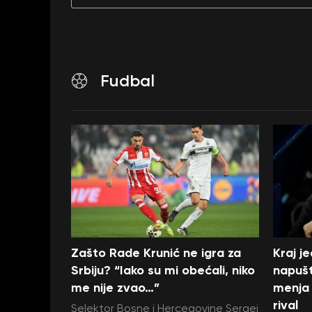
Fudbal
Zašto Rade Krunić ne igra za
Kraj j
Srbiju? “Iako su mi obećali, niko
napušt
me nije zvao…”
menja 
rival
Selektor Bosne i Hercegovine Sergej