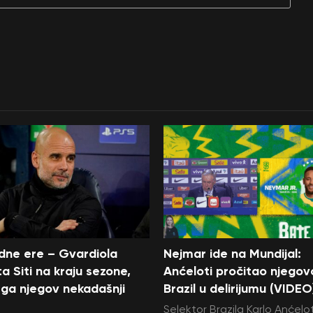
edne ere – Gvardiola
Nejmar ide na Mundijal:
a Siti na kraju sezone,
Anćeloti pročitao njegov
ga njegov nekadašnji
Brazil u delirijumu (VIDEO
Selektor Brazila Karlo Anćelot