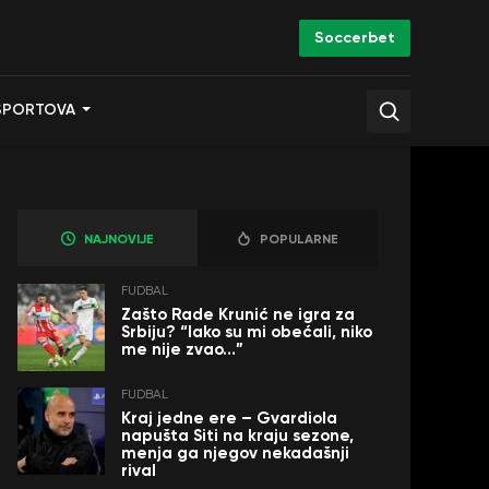
Soccerbet
SPORTOVA
NAJNOVIJE
POPULARNE
FUDBAL
Zašto Rade Krunić ne igra za
Srbiju? “Iako su mi obećali, niko
me nije zvao…”
FUDBAL
Kraj jedne ere – Gvardiola
napušta Siti na kraju sezone,
menja ga njegov nekadašnji
rival