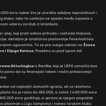
000 evra nakon što je utvrdila ozbiljne nepravilnosti i
og kluba. Iako ta sankcija ne spada među najveće u
jnom udarcu za klub iz Istanbula.
r-plej, koji prati odnos prihoda i rashoda klubova,
vizije, detaljno je analizirao poslovanje Fenerbahčea.
Žozea
 brojnim ugovorima. To se pre svega odnosi na
a i Dijega Karlosa
. Posebno su pod lupom bili
rema Akturkoglua
iz Benfike, koji je UEFA označila kao
o jasno da su finansijski tokovi i način prikazivanja
ima.
edan od najboljih domaćih igrača, ali uz relativno
 plata mu je rasla do 650.000, a zatim 1.400.000 evra
2.800.000 evra godišnje, a upravo je njegov pogodak
u plasman u Ligu šampiona i naneo turskom klubu