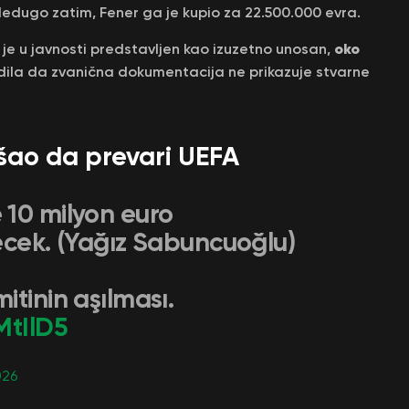
Nedugo zatim, Fener ga je kupio za 22.500.000 evra.
oko
je u javnosti predstavljen kao izuzetno unosan,
rdila da zvanična dokumentacija ne prikazuje stvarne
šao da prevari UEFA
 10 milyon euro
ecek. (Yağız Sabuncuoğlu)
tinin aşılması.
MtIlD5
026