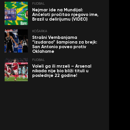
FUDBAL
Nejmar ide na Mundijal:
Anćeloti pročitao njegovo ime,
Brazil u delirijumu (VIDEO)
KOŠARKA
Strašni Vembanjama
“izudarao” šampiona za brejk:
San Antonio poveo protiv
Oklahome
FUDBAL
Voleli ga ili mrzeli – Arsenal
nikada nije bio bliži tituli u
poslednje 22 godine!