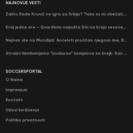
NAJNOVIJE VESTI
Zašto Rade Krunić ne igra za Srbiju? “Iako su mi obećali, niko me nije zvao…”
Kraj jedne ere – Gvardiola napušta Siti na kraju sezone, menja ga njegov nekadašnji rival
Nejmar ide na Mundijal: Anćeloti pročitao njegovo ime, Brazil u delirijumu (VIDEO)
Strašni Vembanjama “izudarao” šampiona za brejk: San Antonio poveo protiv Oklahome
SOCCERSPORTAL
O Nama
Impressum
Kontakt
Uslovi korišćenja
Politika privatnosti