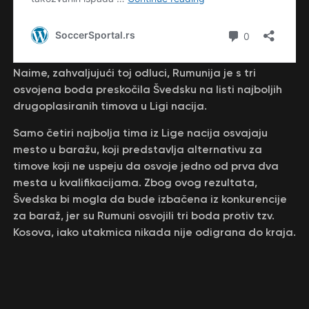
Naime, zahvaljujući toj odluci, Rumunija je s tri
osvojena boda preskočila Švedsku na listi najboljih
drugoplasiranih timova u Ligi nacija.
Samo četiri najbolja tima iz Lige nacija osvajaju
mesto u baražu, koji predstavlja alternativu za
timove koji ne uspeju da osvoje jedno od prva dva
mesta u kvalifikacijama. Zbog ovog rezultata,
Švedska bi mogla da bude izbačena iz konkurencije
za baraž, jer su Rumuni osvojili tri boda protiv tzv.
Kosova, iako utakmica nikada nije odigrana do kraja.