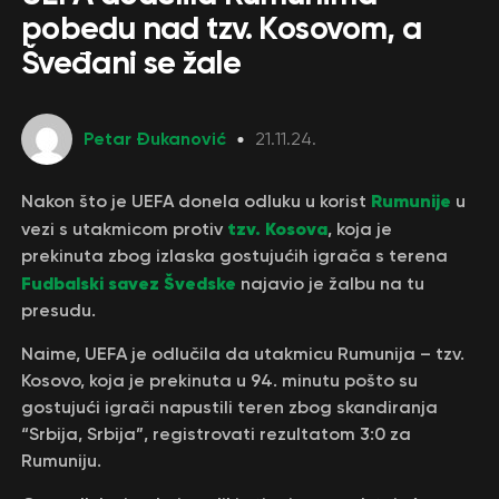
pobedu nad tzv. Kosovom, a
Šveđani se žale
Petar Đukanović
21.11.24.
Rumunije
Nakon što je UEFA donela odluku u korist
u
tzv. Kosova
vezi s utakmicom protiv
, koja je
prekinuta zbog izlaska gostujućih igrača s terena
Fudbalski savez Švedske
najavio je žalbu na tu
presudu.
Naime, UEFA je odlučila da utakmicu Rumunija – tzv.
Kosovo, koja je prekinuta u 94. minutu pošto su
gostujući igrači napustili teren zbog skandiranja
“Srbija, Srbija”, registrovati rezultatom 3:0 za
Rumuniju.