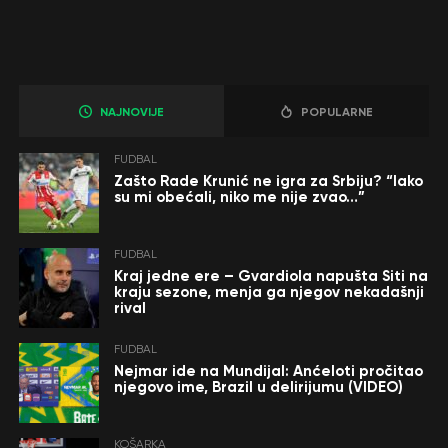
NAJNOVIJE
POPULARNE
FUDBAL
Zašto Rade Krunić ne igra za Srbiju? “Iako
su mi obećali, niko me nije zvao…”
FUDBAL
Kraj jedne ere – Gvardiola napušta Siti na
kraju sezone, menja ga njegov nekadašnji
rival
FUDBAL
Nejmar ide na Mundijal: Anćeloti pročitao
njegovo ime, Brazil u delirijumu (VIDEO)
KOŠARKA