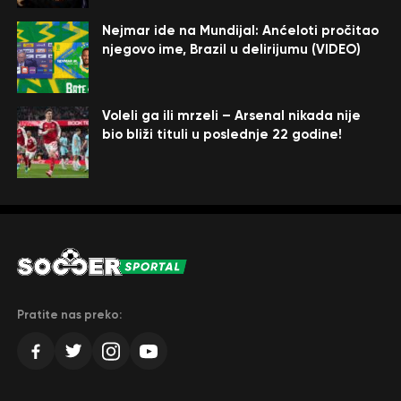
Nejmar ide na Mundijal: Anćeloti pročitao
njegovo ime, Brazil u delirijumu (VIDEO)
Voleli ga ili mrzeli – Arsenal nikada nije
bio bliži tituli u poslednje 22 godine!
Pratite nas preko: