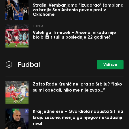
Strašni Vembanjama “izudarao” šampiona
za brejk: San Antonio poveo protiv
Oklahome
FUDBAL
Voleli ga ili mrzeli – Arsenal nikada nije
bio bliži tituli u poslednje 22 godine!
Fudbal
Vidi sve
Zašto Rade Krunić ne igra za Srbiju? “Iako
su mi obećali, niko me nije zvao…”
Kraj jedne ere – Gvardiola napušta Siti na
kraju sezone, menja ga njegov nekadašnji
rival