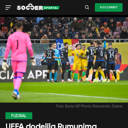
SOCCERBET
Foto: Beta/AP Photo/Alexandru Dobre
FUDBAL
UEFA dodelila Rumunima