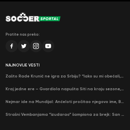
Pratite nas preko:
NAJNOVIJE VESTI
Zašto Rade Krunić ne igra za Srbiju? “Iako su mi obećali, niko me nije zvao…”
Kraj jedne ere – Gvardiola napušta Siti na kraju sezone, menja ga njegov nekadašnji rival
Nejmar ide na Mundijal: Anćeloti pročitao njegovo ime, Brazil u delirijumu (VIDEO)
Strašni Vembanjama “izudarao” šampiona za brejk: San Antonio poveo protiv Oklahome