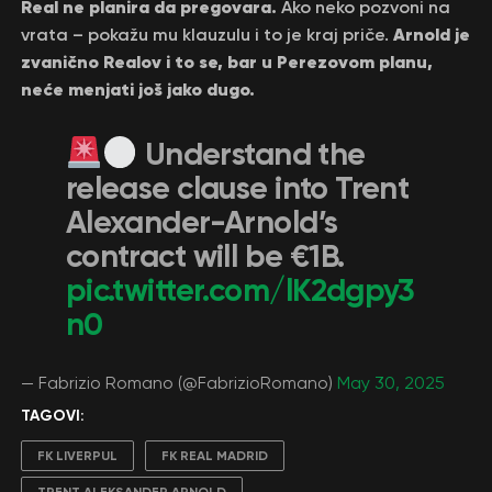
Real ne planira da pregovara.
Ako neko pozvoni na
Arnold je
vrata – pokažu mu klauzulu i to je kraj priče.
zvanično Realov i to se, bar u Perezovom planu,
neće menjati još jako dugo.
Understand the
release clause into Trent
Alexander-Arnold’s
contract will be €1B.
pic.twitter.com/lK2dgpy3
n0
— Fabrizio Romano (@FabrizioRomano)
May 30, 2025
TAGOVI:
FK LIVERPUL
FK REAL MADRID