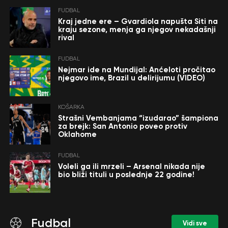
FUDBAL
Kraj jedne ere – Gvardiola napušta Siti na
kraju sezone, menja ga njegov nekadašnji
rival
FUDBAL
Nejmar ide na Mundijal: Anćeloti pročitao
njegovo ime, Brazil u delirijumu (VIDEO)
KOŠARKA
Strašni Vembanjama “izudarao” šampiona
za brejk: San Antonio poveo protiv
Oklahome
FUDBAL
Voleli ga ili mrzeli – Arsenal nikada nije
bio bliži tituli u poslednje 22 godine!
Fudbal
Vidi sve