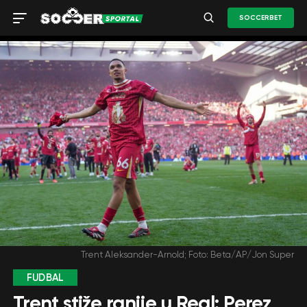
SOCCERBET
Trent Aleksander-Arnold; Foto: Beta/AP/Jon Super
FUDBAL
Trent stiže ranije u Real: Perez