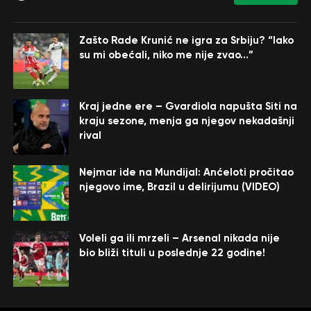
Zašto Rade Krunić ne igra za Srbiju? “Iako
su mi obećali, niko me nije zvao…”
Kraj jedne ere – Gvardiola napušta Siti na
kraju sezone, menja ga njegov nekadašnji
rival
Nejmar ide na Mundijal: Anćeloti pročitao
njegovo ime, Brazil u delirijumu (VIDEO)
Voleli ga ili mrzeli – Arsenal nikada nije
bio bliži tituli u poslednje 22 godine!