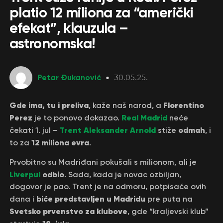
platio 12 miliona za “američki
efekat”, klauzula –
astronomska!
Petar Đukanović
30.05.25.
Gde ima, tu i preliva
Florentino
, kaže naš narod, a
Perez
Real Madrid
je to ponovo dokazao.
neće
Trent Aleksander Arnold
odmah
čekati 1. jul –
stiže
, i
12 miliona evra
to za
.
Prvobitno su Madriđani pokušali s milionom, ali je
Liverpul
odbio
. Sada, kada je novac ozbiljan,
dogovor je pao. Trent je na odmoru, potpisaće ovih
biće predstavljen u Madridu
dana i
pre puta na
Svetsko prvenstvo za klubove
, gde “kraljevski klub”