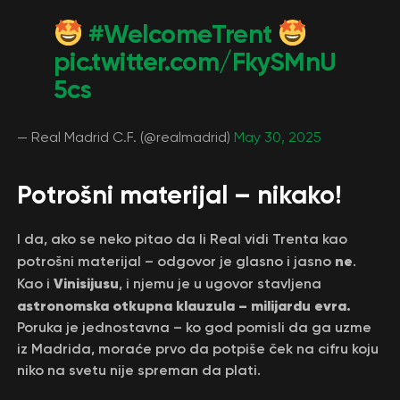
#WelcomeTrent
pic.twitter.com/FkySMnU
5cs
— Real Madrid C.F. (@realmadrid)
May 30, 2025
Potrošni materijal – nikako!
I da, ako se neko pitao da li Real vidi Trenta kao
ne
potrošni materijal – odgovor je glasno i jasno
.
Vinisijusu
Kao i
, i njemu je u ugovor stavljena
astronomska otkupna klauzula – milijardu evra.
Poruka je jednostavna – ko god pomisli da ga uzme
iz Madrida, moraće prvo da potpiše ček na cifru koju
niko na svetu nije spreman da plati.