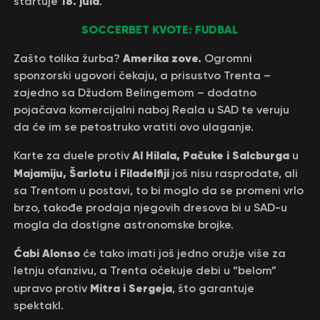
18. jula
startuje
.
SOCCERBET KVOTE: FUDBAL
Amerika zove.
Zašto tolika žurba?
Ogromni
sponzorski ugovori čekaju, a prisustvo Trenta –
zajedno sa Džudom Belingemom – dodatno
pojačava komercijalni naboj Reala u SAD te veruju
da će im se petostruko vratiti ovo ulaganje.
Al Hilala, Pačuke i Salcburga
Karte za duele protiv
u
Majamiju, Šarlotu i Filadelfiji
još nisu rasprodate, ali
sa Trentom u postavi, to bi moglo da se promeni vrlo
brzo, takođe prodaja njegovih dresova bi u SAD-u
mogla da dostigne astronomske brojke.
Ćabi Alonso
će tako imati još jedno oružje više za
letnju ofanzivu, a Trenta očekuje debi u “belom”
Mitra i Sergeja
upravo protiv
, što garantuje
spektakl.