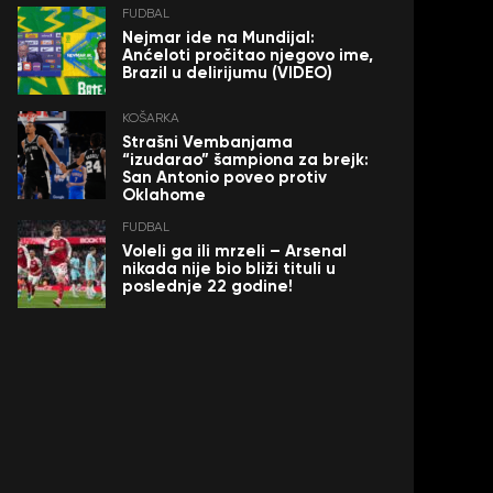
FUDBAL
Nejmar ide na Mundijal:
Anćeloti pročitao njegovo ime,
Brazil u delirijumu (VIDEO)
KOŠARKA
Strašni Vembanjama
“izudarao” šampiona za brejk:
San Antonio poveo protiv
Oklahome
FUDBAL
Voleli ga ili mrzeli – Arsenal
nikada nije bio bliži tituli u
poslednje 22 godine!