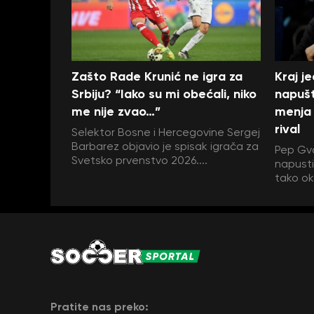
Zašto Rade Krunić ne igra za
Kraj j
Srbiju? “Iako su mi obećali, niko
napušt
me nije zvao…”
menja 
rival
Selektor Bosne i Hercegovine Sergej
Barbarez objavio je spisak igrača za
Pep Gva
Svetsko prvenstvo 2026....
napustit
tako ok
Pratite nas preko: