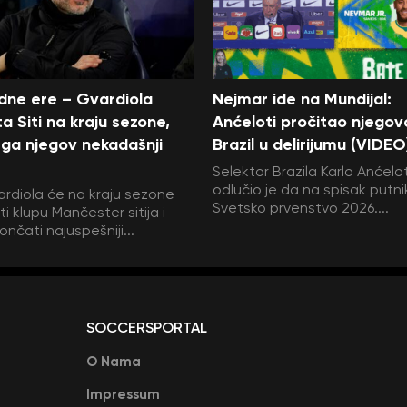
edne ere – Gvardiola
Nejmar ide na Mundijal:
a Siti na kraju sezone,
Anćeloti pročitao njegov
ga njegov nekadašnji
Brazil u delirijumu (VIDEO
Selektor Brazila Karlo Anćelot
odlučio je da na spisak putni
rdiola će na kraju sezone
Svetsko prvenstvo 2026....
i klupu Mančester sitija i
ončati najuspešniji...
SOCCERSPORTAL
O Nama
Impressum