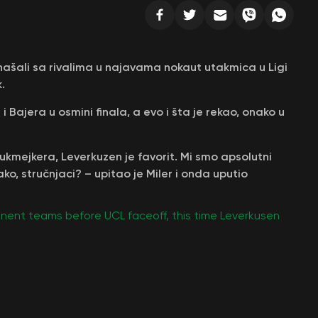
ašali sa rivalima u najavama nokaut utakmica u Ligi
.
i Bajera u osmini finala, a evo i šta je rekao, onako u
kmejkera, Leverkuzen je favorit. Mi smo apsolutni
o, stručnjaci? – upitao je Miler i onda uputio
ponent teams before UCL faceoff, this time Leverkusen