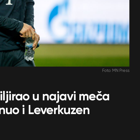
Foto: MN Press
iljirao u najavi meča
nuo i Leverkuzen