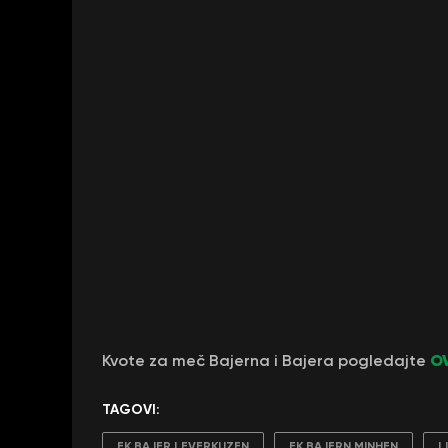
O
Kvote za meč Bajerna i Bajera pogledajte
TAGOVI:
FK BAJER LEVERKUZEN
FK BAJERN MINHEN
L