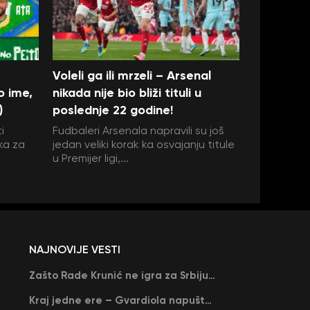
Voleli ga ili mrzeli – Arsenal
o ime,
nikada nije bio bliži tituli u
)
poslednje 22 godine!
i
Fudbaleri Arsenala napravili su još
ka za
jedan veliki korak ka osvajanju titule
u Premijer ligi,...
NAJNOVIJE VESTI
Zašto Rade Krunić ne igra za Srbiju? “Iako su mi obećali, niko me nije zvao…”
Kraj jedne ere – Gvardiola napušta Siti na kraju sezone, menja ga njegov nekadašnji rival