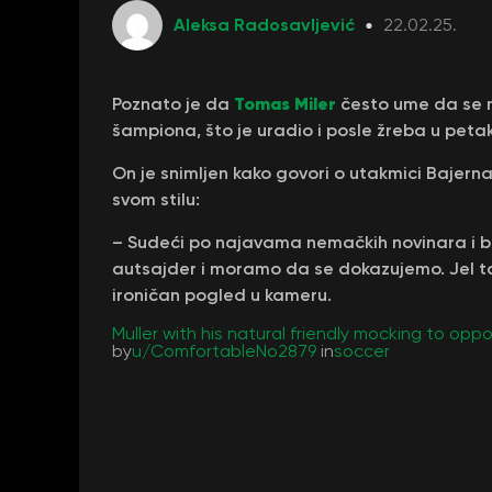
Aleksa Radosavljević
22.02.25.
Tomas Miler
Poznato je da
često ume da se n
šampiona, što je uradio i posle žreba u petak
On je snimljen kako govori o utakmici Bajerna 
svom stilu:
– Sudeći po najavama nemačkih novinara i bu
autsajder i moramo da se dokazujemo. Jel tak
ironičan pogled u kameru.
Muller with his natural friendly mocking to op
by
u/ComfortableNo2879
in
soccer