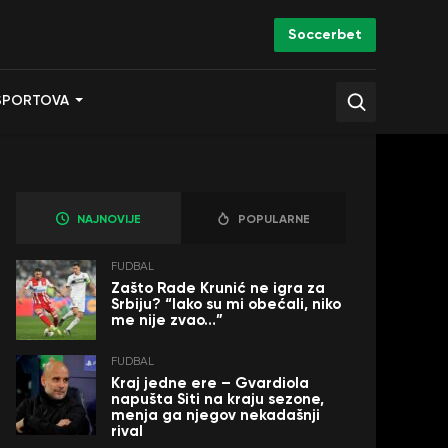
Soccerbet
SPORTOVA
NAJNOVIJE
POPULARNE
FUDBAL
Zašto Rade Krunić ne igra za
Srbiju? “Iako su mi obećali, niko
me nije zvao…”
FUDBAL
Kraj jedne ere – Gvardiola
napušta Siti na kraju sezone,
menja ga njegov nekadašnji
rival