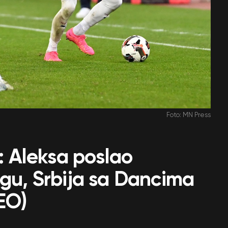
Foto: MN Press
a: Aleksa poslao
igu, Srbija sa Dancima
DEO)