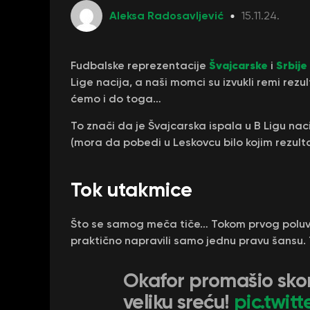
Aleksa Radosavljević
15.11.24.
Švajcarske
Srbije
Fudbalske reprezentacije
i
Lige nacija, a naši momci su izvukli remi rezul
ćemo i do toga…
To znači da je Švajcarska ispala u B Ligu nac
(mora da pobedi u Leskovcu bilo kojim rezult
Tok utakmice
Što se samog meča tiče… Tokom prvog poluvrem
praktično napravili samo jednu pravu šansu.
Okafor promašio skor
veliku sreću!
pic.twit