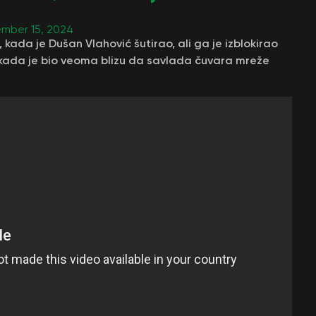
mber 15, 2024
a, kada je Dušan Vlahović šutirao, ali ga je izblokirao
kada je bio veoma blizu da savlada čuvara mreže