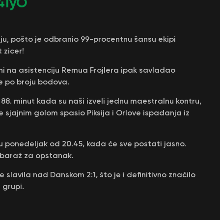
41yO
ju, pošto je odbranio 99-procentnu šansu ekipi
 zicer!
ni na asistenciju Remua Frojlera ipak savladao
e po broju bodova.
88. minut kada su naši izveli jednu maestralnu kontru,
e sjajnim golom spasio Piksija i Orlove ispadanja iz
 ponedeljak od 20.45, kada će sve postati jasno.
 u baraž za opstanak.
slavila nad Danskom 2:1, što je i definitivno značilo
 grupi.