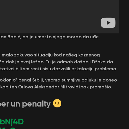
đan Babić, pa je umesto njega morao da uđe
je malo zakuvao situaciju kod našeg kaznenog
ića dok je ovaj ležao. Tu je odmah došao i Džaka da
ivci bili smireni i nisu dozvolili eskalaciju problema.
oklonio” penal Srbiji, veoma sumnjivu odluku je doneo
 kapiten Orlova Aleksandar Mitrović ipak promašio.
uper un penalty
iAbNj4D