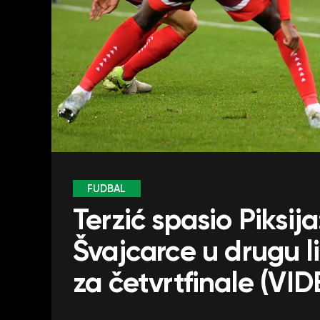
FUDBAL
Terzić spasio Piksij
Švajcarce u drugu l
za četvrtfinale (VI