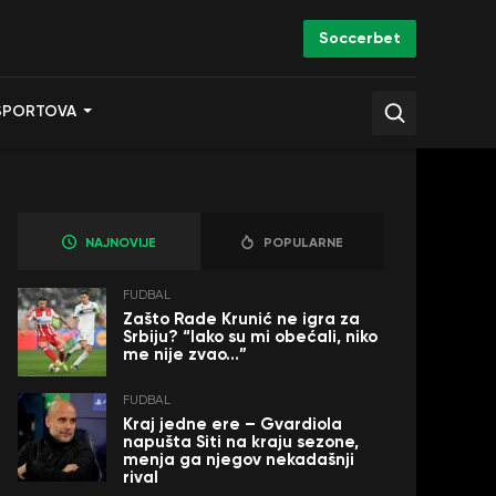
Soccerbet
SPORTOVA
NAJNOVIJE
POPULARNE
FUDBAL
Zašto Rade Krunić ne igra za
Srbiju? “Iako su mi obećali, niko
me nije zvao…”
FUDBAL
Kraj jedne ere – Gvardiola
napušta Siti na kraju sezone,
menja ga njegov nekadašnji
rival