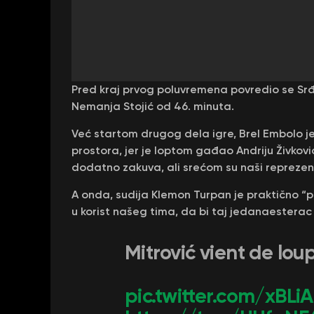
Pred kraj prvog poluvremena povredio se Sr
Nemanja Stojić od 46. minuta.
Već startom drugog dela igre, Brel Embolo 
prostora, jer je loptom gađao Andriju Živkov
dodatno zakuva, ali srećom su naši reprezentat
A onda, sudija Klemon Turpan je praktično “p
u korist našeg tima, da bi taj jedanaesterac
Mitrović vient de lo
pic.twitter.com/xBL