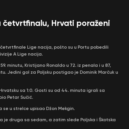
 četvrtfinalu, Hrvati poraženi
četvrtfinale Lige nacija, pošto su u Portu pobedili
vizije A Lige nacija.
9. minutu, Kristijano Ronaldo u 72. iz penala i u 87,
tu. Jedini gol za Poljsku postigao je Dominik Marčuk u
Hrvatsku sa 1:0. Gosti su od 44. minuta igrali sa
io Petar Sučić.
a se u strelce upisao Džon Mekgin.
ka je druga sa sedam, a zatim slede Poljska i Škotska