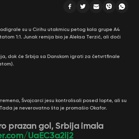
odigrale su u Cirihu utakmicu petog kola grupe A4
tatom 1:1. Junak remija bio je Aleksa Terzić, ali doći
ija, dok će Srbija sa Danskom igrati za četvrtfinale
atom).
ena, Švajcarci jesu kontrolisali posed lopte, ali su
 Tada je neverovatno šta je promašio Okafor.
o prazan gol, Srbija imala
ter.com/UaEC3a2ij2