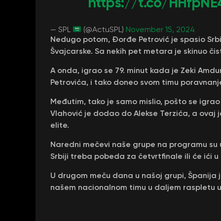
https://t.co/HHfpNE
— SPL
(@ActuSPL)
November 15, 2024
Nedugo potom, Đorđe Petrović je spasio Srbi
Švajcarske. Sa nekih pet metara je skinuo čist
A onda, igrao se 79. minut kada je Zeki Amdu
Petrovića, i tako doneo svom timu poravnanj
Međutim, tako je samo mislio, pošto se igrao 
Vlahović je dodao do Alekse Terzića, a ovaj j
elite.
Naredni mečevi naše grupe na programu su u
Srbiji treba pobeda za četvrtfinale ili će ići
U drugom meču dana u našoj grupi, Španija je 
našem nacionalnom timu u daljem raspletu u