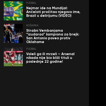
FUDBAL
Nejmar ide na Mundijal:
Anćeloti pročitao njegovo ime,
Brazil u delirijumu (VIDEO)
KOŠARKA
Strašni Vembanjama
“izudarao” šampiona za brejk:
San Antonio poveo protiv
Oklahome
FUDBAL
Voleli ga ili mrzeli – Arsenal
nikada nije bio bliži tituli u
poslednje 22 godine!