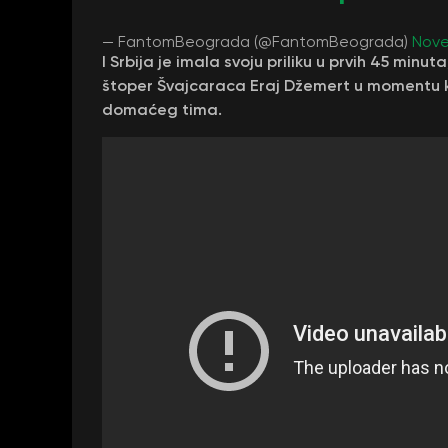
— FantomBeograda (@FantomBeograda)
Nove
I Srbija je imala svoju priliku u prvih 45 minut
štoper Švajcaraca Eraj Džemert u momentu 
domaćeg tima.