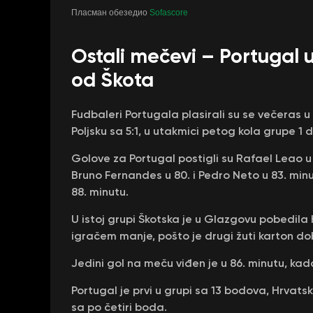
Пласман обезедио
Sofascore
Ostali mečevi – Portugal u
od Škota
Fudbaleri Portugala plasirali su se večeras u 
Poljsku sa 5:1, u utakmici petog kola grupe 1 di
Golove za Portugal postigli su Rafael Leao u 5
Bruno Fernandes u 80. i Pedro Neto u 83. minu
88. minutu.
U istoj grupi Škotska je u Glazgovu pobedila 
igračem manje, pošto je drugi žuti karton dob
Jedini gol na meču viđen je u 86. minutu, kad
Portugal je prvi u grupi sa 13 bodova, Hrvats
sa po četiri boda.