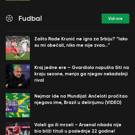
Fudbal
Vidi sve
Zašto Rade Krunić ne igra za Srbiju? “Iako
su mi obećali, niko me nije zvao…”
Kraj jedne ere – Gvardiola napušta Siti na
kraju sezone, menja ga njegov nekadašnji
rival
Nejmar ide na Mundijal: Anćeloti pročitao
njegovo ime, Brazil u delirijumu (VIDEO)
Voleli ga ili mrzeli – Arsenal nikada nije
bio bliži tituli u poslednje 22 godine!