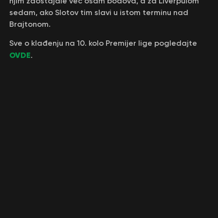
njim zaostajale već osam bodova, a za Liverpulom
sedam, ako Slotov tim slavi u istom terminu nad
Brajtonom.
Sve o klađenju na 10. kolo Premijer lige pogledajte
OVDE
.