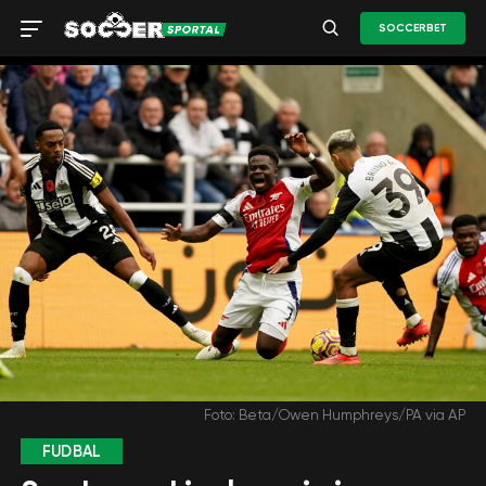
SOCCERBET
Foto: Beta/Owen Humphreys/PA via AP
FUDBAL