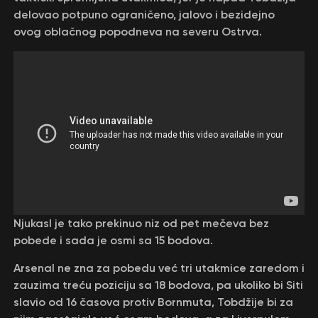
delovao potpuno ograničeno, jalovo i bezidejno
ovog oblačnog popodneva na severu Ostrva.
Njukasl je tako prekinuo niz od pet mečeva bez
pobede i sada je osmi sa 15 bodova.
Arsenal ne zna za pobedu već tri utakmice zaredom i
zauzima treću poziciju sa 18 bodova, pa ukoliko bi Siti
slavio od 16 časova protiv Bornmuta, Tobdžije bi za