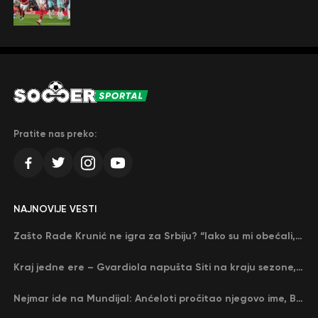
Pratite nas preko:
NAJNOVIJE VESTI
Zašto Rade Krunić ne igra za Srbiju? “Iako su mi obećali, niko me nije zvao…”
Kraj jedne ere – Gvardiola napušta Siti na kraju sezone, menja ga njegov nekadašnji rival
Nejmar ide na Mundijal: Anćeloti pročitao njegovo ime, Brazil u delirijumu (VIDEO)