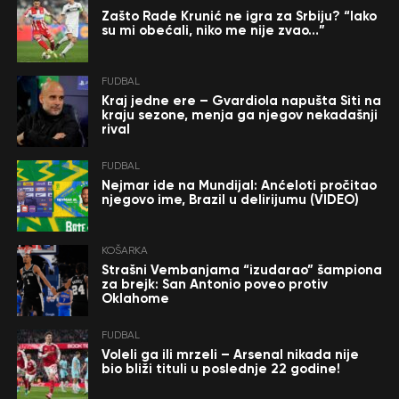
Zašto Rade Krunić ne igra za Srbiju? “Iako
su mi obećali, niko me nije zvao…”
FUDBAL
Kraj jedne ere – Gvardiola napušta Siti na
kraju sezone, menja ga njegov nekadašnji
rival
FUDBAL
Nejmar ide na Mundijal: Anćeloti pročitao
njegovo ime, Brazil u delirijumu (VIDEO)
KOŠARKA
Strašni Vembanjama “izudarao” šampiona
za brejk: San Antonio poveo protiv
Oklahome
FUDBAL
Voleli ga ili mrzeli – Arsenal nikada nije
bio bliži tituli u poslednje 22 godine!