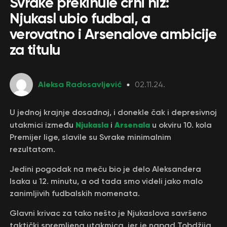
Svrake prekinule crni niz:
Njukasl ubio fudbal, a
verovatno i Arsenalove ambicije
za titulu
Aleksa Radosavljević
02.11.24.
U jednoj krajnje dosadnoj, i donekle čak i depresivnoj
Njukasla
Arsenala
utakmici između
i
u okviru 10. kola
Premijer lige, slavile su Svrake minimalnim
rezultatom.
Jedini pogodak na meču bio je delo Aleksandera
Isaka u 12. minutu, a od tada smo videli jako malo
zanimljivih fudbalskih momenata.
Glavni krivac za tako nešto je Njukaslova savršeno
taktički spremljena utakmica, jer je napad Tobdžija