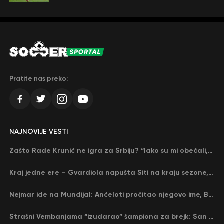
Pratite nas preko:
NAJNOVIJE VESTI
Zašto Rade Krunić ne igra za Srbiju? “Iako su mi obećali, niko me nije zvao…”
Kraj jedne ere – Gvardiola napušta Siti na kraju sezone, menja ga njegov nekadašnji rival
Nejmar ide na Mundijal: Anćeloti pročitao njegovo ime, Brazil u delirijumu (VIDEO)
Strašni Vembanjama “izudarao” šampiona za brejk: San Antonio poveo protiv Oklahome