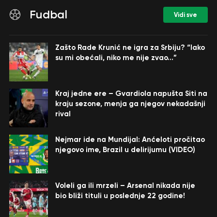
Fudbal
Vidi sve
Zašto Rade Krunić ne igra za Srbiju? “Iako
su mi obećali, niko me nije zvao…”
Kraj jedne ere – Gvardiola napušta Siti na
kraju sezone, menja ga njegov nekadašnji
rival
Nejmar ide na Mundijal: Anćeloti pročitao
njegovo ime, Brazil u delirijumu (VIDEO)
Voleli ga ili mrzeli – Arsenal nikada nije
bio bliži tituli u poslednje 22 godine!