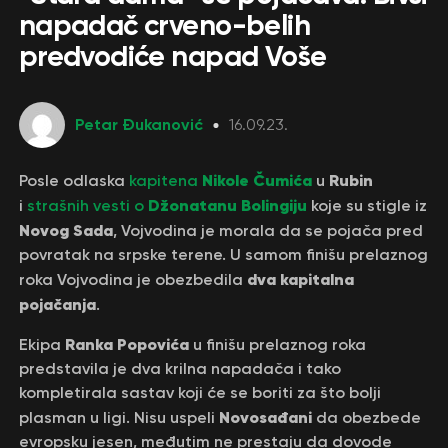
napadač crveno-belih
predvodiće napad Voše
Petar Đukanović
16.09.23.
Nikole Čumića
Rubin
Posle odlaska
kapitena
u
Džonatanu Bolingiju
i
strašnih vesti o
koje su stigle iz
Novog Sada
, Vojvodina je morala da se pojača pred
povratak na srpske terene. U samom finišu prelaznog
dva kapitalna
roka Vojvodina je obezbedila
pojačanja
.
Ranka
Popovića
Ekipa
u finišu prelaznog roka
predstavila je dva krilna napadača i tako
kompletirala sastav koji će se boriti za što bolji
Novosađani
plasman u ligi. Nisu uspeli
da obezbede
evropsku jesen, međutim ne prestaju da dovode