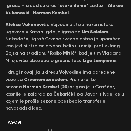
stare dame
Aleksa
igrače – a sad su dres “
” zadužili
Vukanović
Norman
Kembel
i
.
Aleksa Vukanović
u Vojvodinu stiže nakon isteka
Um Salalom
ugovora u Kataru gde je igrao za
.
Nekadašnji igrač Crvene zvezde ostao je upamćen
kao jedini strelac crveno-belih u remiju protiv Jang
Rajko Mitić
Bojsa na stadionu “
“, kad je tim Vladana
Lige šampiona
Milojevića obezbedio grupnu fazu
.
Vojvodine
I drugi novajlija u dresu
ima određene
Crvenom zvezdom
veze sa
. Pre nekoliko
Norman Kembel (23)
sezona
stigao je u Grafičar,
Čukarički
kasnije je zaigrao za
, pa Javor iz Ivanjice u
kojem je prošle sezone obezbedio transfer u
novosadski klub.
TAGOVI: