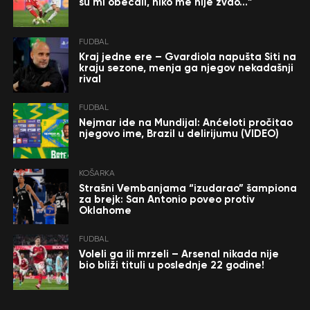
su mi obećali, niko me nije zvao…”
FUDBAL
Kraj jedne ere – Gvardiola napušta Siti na
kraju sezone, menja ga njegov nekadašnji
rival
FUDBAL
Nejmar ide na Mundijal: Anćeloti pročitao
njegovo ime, Brazil u delirijumu (VIDEO)
KOŠARKA
Strašni Vembanjama “izudarao” šampiona
za brejk: San Antonio poveo protiv
Oklahome
FUDBAL
Voleli ga ili mrzeli – Arsenal nikada nije
bio bliži tituli u poslednje 22 godine!