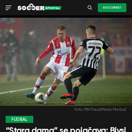
SOCCERBET
Foto: MN Press(Marko Metlas)
FUDBAL
“Stara dama” se pojačava: Bivsi