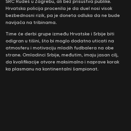
SRC Rudeš u Zagrebu, ali bez prisustva publike.
Hrvatska policija procenila je da duel nosi visok
bezbednosni rizik, pa je doneta odluka da ne bude
navijača na tribinama.
Time će derbi grupe između Hrvatske i Srbije biti
odigran u tišini, što bi moglo dodatno uticati na
atmosferu i motivaciju mladih fudbalera na obe
strane. Omladinci Srbije, međutim, imaju jasan cilj,
da kvalifikacije otvore maksimalno i naprave korak
ka plasmanu na kontinentalni šampionat.