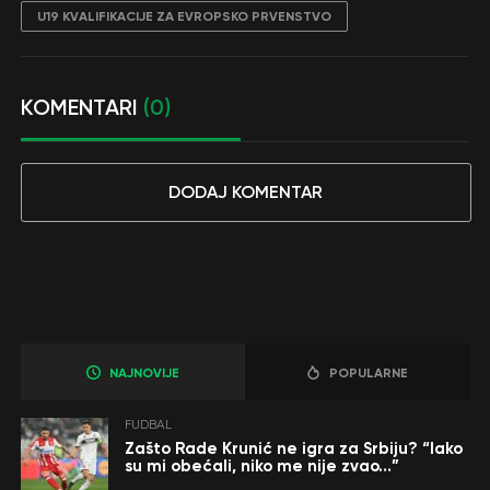
U19 KVALIFIKACIJE ZA EVROPSKO PRVENSTVO
KOMENTARI
(0)
DODAJ KOMENTAR
NAJNOVIJE
POPULARNE
FUDBAL
Zašto Rade Krunić ne igra za Srbiju? “Iako
su mi obećali, niko me nije zvao…”