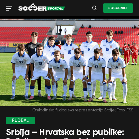
SOCCERBET
Omladinska fudbalska reprezentacija Srbije; Foto: FSS
FUDBAL
Srbija – Hrvatska bez publike: