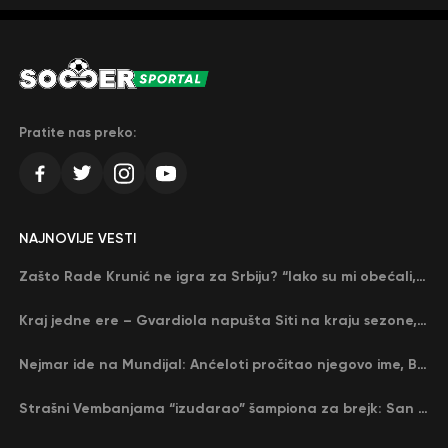
Pratite nas preko:
NAJNOVIJE VESTI
Zašto Rade Krunić ne igra za Srbiju? “Iako su mi obećali, niko me nije zvao…”
Kraj jedne ere – Gvardiola napušta Siti na kraju sezone, menja ga njegov nekadašnji rival
Nejmar ide na Mundijal: Anćeloti pročitao njegovo ime, Brazil u delirijumu (VIDEO)
Strašni Vembanjama “izudarao” šampiona za brejk: San Antonio poveo protiv Oklahome