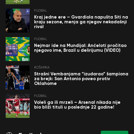
FUDBAL
Kraj jedne ere – Gvardiola napušta Siti na
kraju sezone, menja ga njegov nekadašnji
rival
FUDBAL
Nejmar ide na Mundijal: Anćeloti pročitao
njegovo ime, Brazil u delirijumu (VIDEO)
KOŠARKA
Strašni Vembanjama “izudarao” šampiona
za brejk: San Antonio poveo protiv
Oklahome
FUDBAL
Voleli ga ili mrzeli – Arsenal nikada nije
bio bliži tituli u poslednje 22 godine!