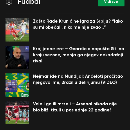
Fudbal
Vidi sve
Zašto Rade Krunić ne igra za Srbiju? “Iako
su mi obećali, niko me nije zvao…”
Kraj jedne ere – Gvardiola napušta Siti na
kraju sezone, menja ga njegov nekadašnji
rival
Nejmar ide na Mundijal: Anćeloti pročitao
njegovo ime, Brazil u delirijumu (VIDEO)
Voleli ga ili mrzeli – Arsenal nikada nije
bio bliži tituli u poslednje 22 godine!