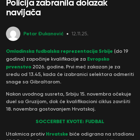
Policija zabranila dolazak
navijača
Petar Đukanović
12.11.25.
Omladinska fudbalska reprezentacija Srbije
(do 19
Evropsko
godina) započinje kvalifikacije za
prvenstvo
2026. godine. Prvi meč zakazan je za
sredu od 13.45, kada će izabranici selektora odmeriti
snage sa Gibraltarom.
Nakon uvodnog susreta, Srbiju 15. novembra očekuje
duel sa Gruzijom, dok će kvalifikacioni ciklus završiti
18. novembra gostovanjem Hrvatskoj.
SOCCERBET KVOTE: FUDBAL
Hrvatske
Utakmica protiv
biće odigrana na stadionu